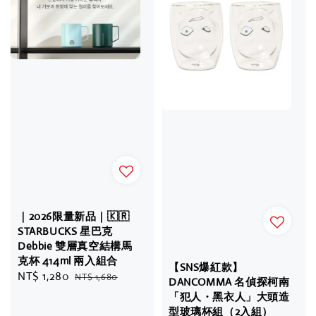
｜2026限量新品｜🇰🇷
STARBUCKS 星巴克
Debbie 雙層真空結構馬
克杯 414ml 兩入組合
【SNS爆紅款】
Sale
NT$ 1,280
Regular
NT$ 1,680
DANCOMMA 名偵探柯南
price
price
「犯人・黑衣人」大頭造
型玻璃杯組（2入組）