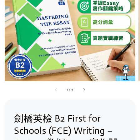
1
/
2
劍橋英檢 B2 First for
Schools (FCE) Writing –