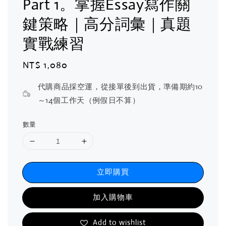
Part 1。掌握Essay寫作關
鍵策略｜高分詞彙｜真題
實戰練習
Regular
NT$ 1,080
price
代購商品採空運，從接單後到出貨，準備期約10
～14個工作天（例假日不算）
數量
立即購買
加入購物車
Add to wishlist