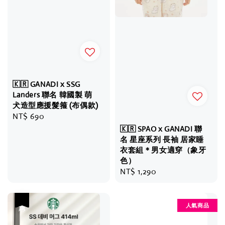
🇰🇷 GANADI x SSG
Landers 聯名 韓國製 萌
犬造型應援髮箍 (布偶款)
Regular
NT$ 690
price
🇰🇷 SPAO x GANADI 聯
名 星座系列 長袖 居家睡
衣套組＊男女適穿（象牙
色）
Regular
NT$ 1,290
price
優惠
人氣商品