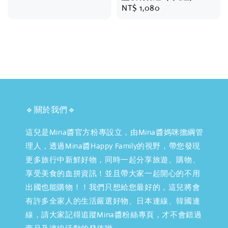
Regular
NT$ 1,080
price
🔹關於我們🔹
這兒是Mina醬官方粉專設立，由Mina醬媽咪擔綱管
理人，透過Mina醬Happy Family的視野，帶您發現
更多旅行中新鮮好物，同時一起分享旅遊、購物、
享受美食的血拼資訊！並且帶大家一起開心的不用
出國也能購物！！我們只想給您最好的，這兒將會
有許多全家人的生活嚴選好物、日本連線、韓國連
線，請大家記得追蹤Mina醬粉絲專頁，才不會錯過