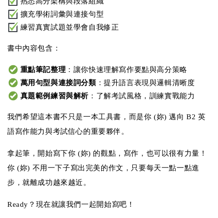
熟悉高分架構與段落組織
擴充學術詞彙與連接句型
練習真實試題並學會自我修正
書中內容包含：
重點筆記整理
：讓你快速理解寫作要點與高分策略
萬用句型與連接詞分類
：提升語言表現與邏輯清晰度
真題範例練習與解析
：了解考試風格，訓練實戰能力
我們希望這本書不只是一本工具書，而是你 (妳) 邁向 B2 英
語寫作能力與考試信心的重要夥伴。
拿起筆，開始寫下你 (妳) 的觀點，寫作，也可以很有力量！
你 (妳) 不用一下子寫出完美的作文，只要每天一點一點進
步，就離成功越來越近。
Ready？現在就讓我們一起開始寫吧！