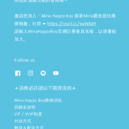
商品及連線活動的發佈呦～
邀請您加入「Mina Happy Buy 跟著Mina醬旅遊玩樂
購物趣」社群 ➠
https://reurl.cc/9vWA8Y
請輸入MinaHappyBuy官網註冊會員名稱，以便審核
加入。
Follow us
🔹請務必詳讀以下購買流程🔹
Mina Happy Buy購物須知
回饋金說明
VIP / VVIP制度
付款方式
郵資＆配送方式