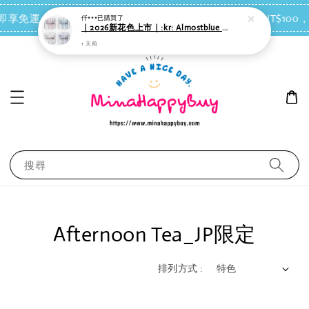
點我去買
0 即享免運（台灣離島地區除外）
會員每消費NT$100，
仟***
已購買了
｜2026新花色上市｜:kr: Almostblue Barogagi Snow 有線耳機｜４款可選
1 天前
搜尋
Afternoon Tea_JP限定
排列方式 :