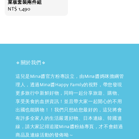
菜板套裝兩件組
Regular
NT$ 1,490
price
🔹關於我們🔹
這兒是Mina醬官方粉專設立，由Mina醬媽咪擔綱管
理人，透過Mina醬Happy Family的視野，帶您發現
更多旅行中新鮮好物，同時一起分享旅遊、購物、
享受美食的血拼資訊！並且帶大家一起開心的不用
出國也能購物！！我們只想給您最好的，這兒將會
有許多全家人的生活嚴選好物、日本連線、韓國連
線，請大家記得追蹤Mina醬粉絲專頁，才不會錯過
商品及連線活動的發佈呦～