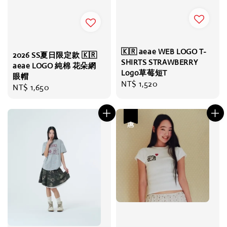
🇰🇷 aeae WEB LOGO T-
2026 SS夏日限定款 🇰🇷
SHIRTS STRAWBERRY
aeae LOGO 純棉 花朵網
Logo草莓短T
眼帽
Regular
NT$ 1,520
Regular
NT$ 1,650
price
price
優惠