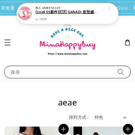
點我去買
 即享免運（台灣離島地區除外）
會員每消費NT$100，可
有人
added to cart
(2026 SS新作)🇰🇷 GANADI 造型緩衝拖鞋（奶白色）＊室內或戶外皆適合
23 小時前
搜尋
aeae
排列方式 :
優惠