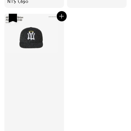
Regular
NT$ 1,690
price
優惠