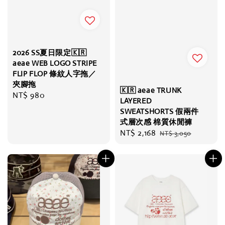
2026 SS夏日限定🇰🇷
aeae WEB LOGO STRIPE
FLIP FLOP 條紋人字拖／
夾腳拖
🇰🇷 aeae TRUNK
Regular
NT$ 980
LAYERED
price
SWEATSHORTS 假兩件
式層次感 棉質休閒褲
Sale
NT$ 2,168
Regular
NT$ 3,050
price
price