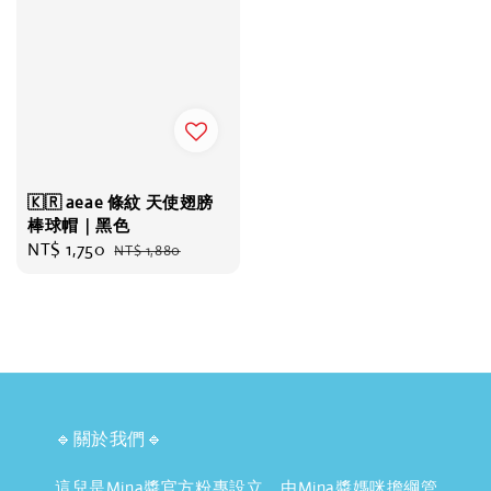
🇰🇷 aeae 條紋 天使翅膀
棒球帽｜黑色
Sale
NT$ 1,750
Regular
NT$ 1,880
price
price
🔹關於我們🔹
這兒是Mina醬官方粉專設立，由Mina醬媽咪擔綱管