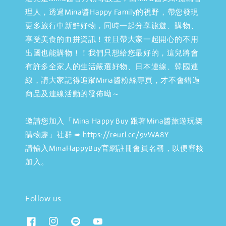
理人，透過Mina醬Happy Family的視野，帶您發現
更多旅行中新鮮好物，同時一起分享旅遊、購物、
享受美食的血拼資訊！並且帶大家一起開心的不用
出國也能購物！！我們只想給您最好的，這兒將會
有許多全家人的生活嚴選好物、日本連線、韓國連
線，請大家記得追蹤Mina醬粉絲專頁，才不會錯過
商品及連線活動的發佈呦～
邀請您加入「Mina Happy Buy 跟著Mina醬旅遊玩樂
購物趣」社群 ➠
https://reurl.cc/9vWA8Y
請輸入MinaHappyBuy官網註冊會員名稱，以便審核
加入。
Follow us