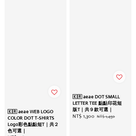
🇰🇷 aeae DOT SMALL
LETTER TEE 點點印花短
版T｜共９款可選｜
🇰🇷 aeae WEB LOGO
Sale
NT$ 1,300
Regular
NT$ 1,450
COLOR DOT T-SHIRTS
price
price
Logo彩色點點短T｜共２
色可選｜