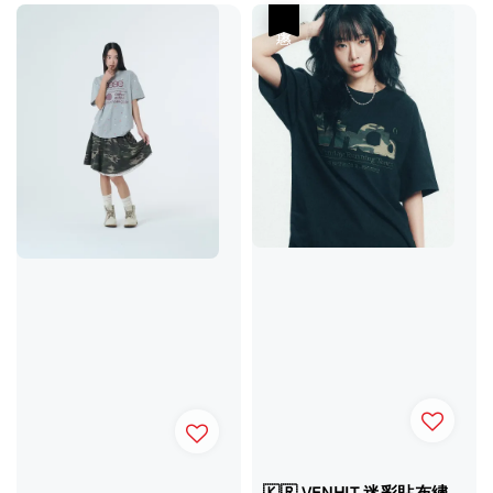
優惠
🇰🇷 VENHIT 迷彩貼布繡