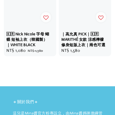
🇰🇷 Nick Nicole 字母 蝴
｜高允真 PICK｜🇰🇷
蝶 短袖上衣（韓國製）
MARITHÉ 女款 涼感檸檬
｜WHITE BLACK
修身短版上衣｜兩色可選
Sale
NT$ 1,080
Regular
Regular
NT$ 1,580
NT$ 1,380
price
price
price
🔹關於我們🔹
這兒是Mina醬官方粉專設立，由Mina醬媽咪擔綱管