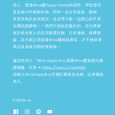
理人，透過Mina醬Happy Family的視野，帶您發現
更多旅行中新鮮好物，同時一起分享旅遊、購物、
享受美食的血拼資訊！並且帶大家一起開心的不用
出國也能購物！！我們只想給您最好的，這兒將會
有許多全家人的生活嚴選好物、日本連線、韓國連
線，請大家記得追蹤Mina醬粉絲專頁，才不會錯過
商品及連線活動的發佈呦～
邀請您加入「Mina Happy Buy 跟著Mina醬旅遊玩樂
購物趣」社群 ➠
https://reurl.cc/9vWA8Y
請輸入MinaHappyBuy官網註冊會員名稱，以便審核
加入。
Follow us