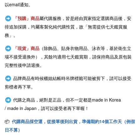
以email通知。
「預購」商品
屬代購服務，皆是經由買家指定選購商品後，安
排追加採購，均屬客製化純代購性質，故「無需提供七天鑑賞服
務」。
「現貨」商品
（除飾品、貼身衣物用品、泳衣等，基於衛生立
場不接受退換外），其餘均適用七天鑑賞期，請保持商品及原包裝
完整性後申請退換。
品牌商品有時候櫃姐結帳時吊牌標籤可能被剪下，請可以接受
剪標者再下單。
代購之商品，絕對是正品，但不一定都是
made in Korea
/
made in Japan
，請可以接受者再下單喔！
📦
代購商品採空運，從接單後到出貨，準備期約14個工作天（例假
日不算）