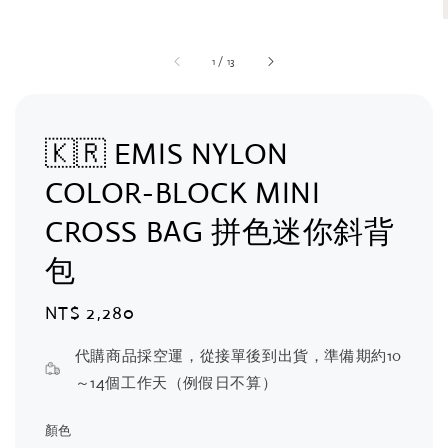
1
/
13
🇰🇷 EMIS NYLON
COLOR-BLOCK MINI
CROSS BAG 拼色迷你斜背
包
Regular
NT$ 2,280
price
代購商品採空運，從接單後到出貨，準備期約10
～14個工作天（例假日不算）
顏色