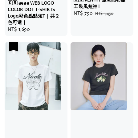
🇰🇷 aeae WEB LOGO
工裝風短袖T
COLOR DOT T-SHIRTS
Sale
NT$ 790
Regular
NT$ 1,450
Logo彩色點點短T｜共２
price
price
色可選｜
Regular
NT$ 1,690
price
優惠