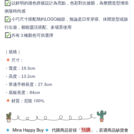
以鮮明的撞色拼接設計為亮點，色彩對比搶眼，為整體造型增添
俐落時尚感
小巧尺寸搭配簡約LOGO細節
，
無論是日常穿搭、休閒造型或旅
行出遊，都能靈活搭配、多場景使用
共有３種顏色可供選擇
｜規格｜
尺寸：
・寬度：19.3cm
・高度：13.2
cm
・
單邊手柄長度：27.3cm
・底板長度：84cm
材質
尼龍 100%
：
預購
Mina Happy Buy
代購商品皆採「
」，若遇商品缺貨會