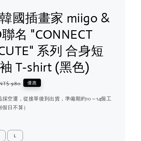
 韓國插畫家 miigo &
O聯名 "CONNECT
 CUTE" 系列 合身短
 T-shirt (黑色)
Regular
優惠
NT$ 980
price
品採空運，從接單後到出貨，準備期約10～14個工
例假日不算）
L