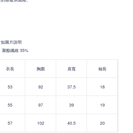
標誌性的療癒系風格。
寸如圖片說明
、聚酯纖維 35%
衣長
胸圍
肩寬
袖長
53
92
37.5
18
55
97
39
19
57
102
40.5
20