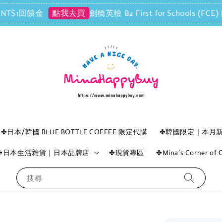
回饋金
劍橋英檢 B2 First for Schools (
點我去買
✤日本/韓國 BLUE BOTTLE COFFEE 限定代購
✤韓國限定｜本月
✤日本生活雜貨｜日本品牌店
✤現貨專區
✤Mina’s Corner o
搜尋