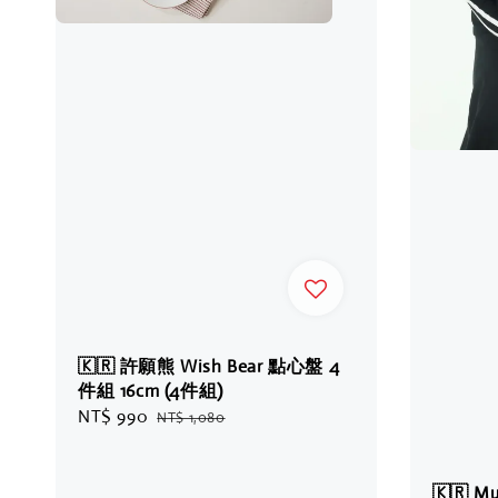
🇰🇷 許願熊 Wish Bear 點心盤 4
件組 16cm (4件組)
Sale
NT$ 990
Regular
NT$ 1,080
price
price
🇰🇷 