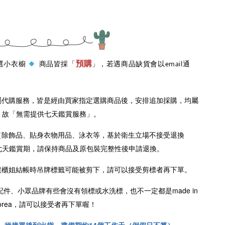
預購
 嚴選小衣櫥
商品皆採「
」，若遇商品缺貨會以email通
屬代購服務，皆是經由買家指定選購商品後，安排追加採購，均屬
，故「無需提供七天鑑賞服務」。
（除飾品、貼身衣物用品、泳衣等，基於衛生立場不接受退換
七天鑑賞期，請保持商品及原包裝完整性後申請退換。
櫃姐結帳時吊牌標籤可能被剪下，請可以接受剪標者再下單。
配件、小眾品牌有些會沒有領標或水洗標，也不一定都是
made in
n Korea，請可以接受者再下單喔！