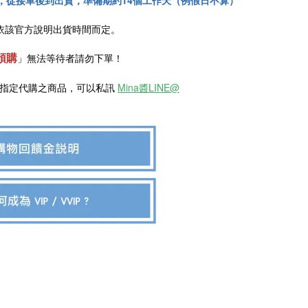
，從接單後到出貨，準備期約14個工作天（例假日不算）
依該官方說明出貨時間而定。
預購
」
無法等待者請勿下單！
欲指定代購之商品，可以私訊
Mina醬LINE@