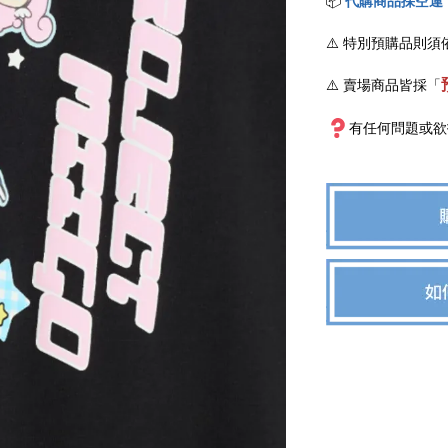
📦
代購商品採空運
⚠️
特別預購品則須
⚠️ 賣場商品皆採
「
有任何問題或