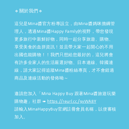
🔹關於我們🔹
這兒是Mina醬官方粉專設立，由Mina醬媽咪擔綱管
理人，透過Mina醬Happy Family的視野，帶您發現
更多旅行中新鮮好物，同時一起分享旅遊、購物、
享受美食的血拼資訊！並且帶大家一起開心的不用
出國也能購物！！我們只想給您最好的，這兒將會
有許多全家人的生活嚴選好物、日本連線、韓國連
線，請大家記得追蹤Mina醬粉絲專頁，才不會錯過
商品及連線活動的發佈呦～
邀請您加入「Mina Happy Buy 跟著Mina醬旅遊玩樂
購物趣」社群 ➠
https://reurl.cc/9vWA8Y
請輸入MinaHappyBuy官網註冊會員名稱，以便審核
加入。