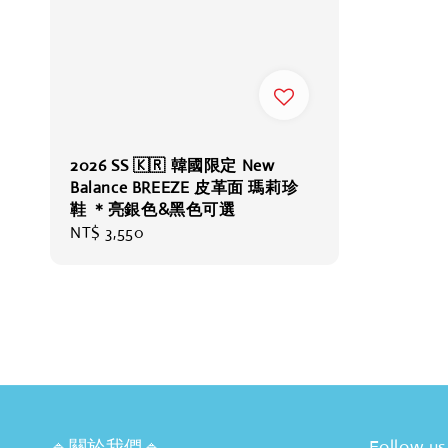
2026 SS 🇰🇷 韓國限定 New
Balance BREEZE 皮革面 瑪莉珍
鞋 ＊亮銀色&黑色可選
Regular
NT$ 3,550
price
🔹關於我們🔹
Follow us