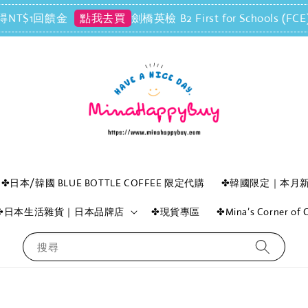
T$1回饋金
劍橋英檢 B2 First for Schoo
點我去買
✤日本/韓國 BLUE BOTTLE COFFEE 限定代購
✤韓國限定｜本月
✤日本生活雜貨｜日本品牌店
✤現貨專區
✤Mina’s Corner o
搜尋