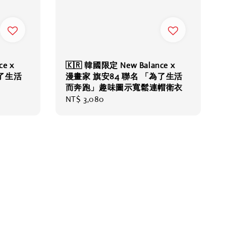
e x
🇰🇷 韓國限定 New Balance x
為了生活
漫畫家 旗安84 聯名 「為了生活
而奔跑」趣味圖示寬鬆連帽衛衣
Regular
NT$ 3,080
price