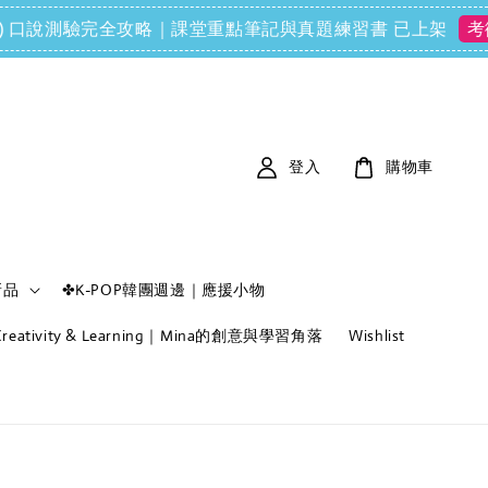
ls (FCE) 口說測驗完全攻略｜課堂重點筆記與真題練習書 已上架
考衝
登入
購物車
新品
✤K-POP韓團週邊｜應援小物
f Creativity & Learning｜Mina的創意與學習角落
Wishlist