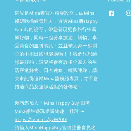
這兒是Mina醬官方粉專設立，由Mina
醬媽咪擔綱管理人，透過Mina醬Happy
Family的視野，帶您發現更多旅行中新
鮮好物，同時一起分享旅遊、購物、享
受美食的血拼資訊！並且帶大家一起開
心的不用出國也能購物！！我們只想給
您最好的，這兒將會有許多全家人的生
活嚴選好物、日本連線、韓國連線，請
大家記得追蹤Mina醬粉絲專頁，才不會
錯過商品及連線活動的發佈呦～
邀請您加入「Mina Happy Buy 跟著
Mina醬旅遊玩樂購物趣」社群 ➠
https://reurl.cc/9vWA8Y
請輸入MinaHappyBuy官網註冊會員名