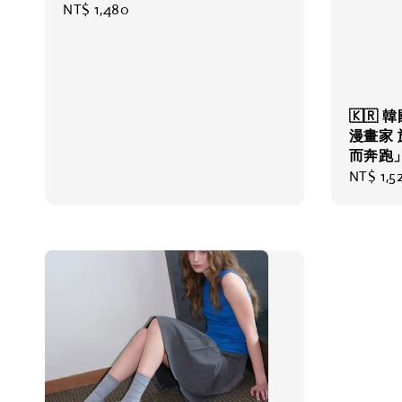
Regular
NT$ 1,480
price
🇰🇷 韓
漫畫家 
而奔跑
Regular
NT$ 1,5
price