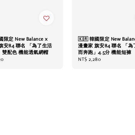
國限定 New Balance x
🇰🇷 韓國限定 New Balanc
旗安84 聯名 「為了生活
漫畫家 旗安84 聯名 「
」雙配色 機能透氣網帽
而奔跑」4.5分 機能短褲
20
Regular
NT$ 2,280
price