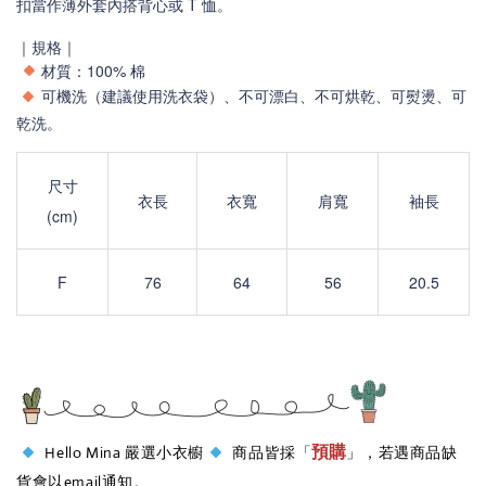
扣當作薄外套內搭背心或 T 恤。
｜規格｜
材質：100% 棉
可機洗（建議使用洗衣袋）、不可漂白、不可烘乾、可熨燙、可
乾洗。
尺寸
衣長
衣寬
肩寬
袖長
(cm)
F​
76
64
56
20.5
預購
Hello Mina 嚴選小衣櫥
商品皆採「
」，若遇商品缺
貨會以email通知。