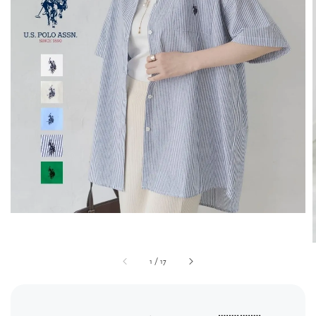
1
/
17