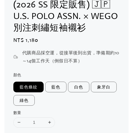
(2026 SS 限定販售) 🇯🇵
U.S. POLO ASSN. × WEGO
別注刺繡短袖襯衫
Regular
NT$ 1,180
price
代購商品採空運，從接單後到出貨，準備期約10
～14個工作天（例假日不算）
顏色
藍色條紋
藍色
白色
象牙白
綠色
數量