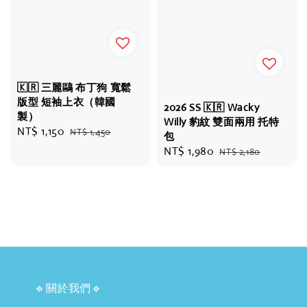
🇰🇷 三麗鷗 布丁狗 寬鬆
版型 短袖上衣（韓國
2026 SS 🇰🇷 Wacky
製）
Willy 豹紋 雙面兩用 托特
Sale
NT$ 1,150
Regular
NT$ 1,450
包
price
price
Sale
NT$ 1,980
Regular
NT$ 2,180
price
price
🔹關於我們🔹