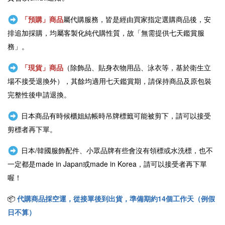
「預購」商品
屬代購服務，皆是經由買家指定選購商品後，安
排追加採購，均屬客製化純代購性質，故「無需提供七天鑑賞服
務」。
「現貨」商品
（除飾品、貼身衣物用品、泳衣等，基於衛生立
場不接受退換外），其餘均適用七天鑑賞期，請保持商品及原包裝
完整性後申請退換。
日本商品有時候櫃姐結帳時吊牌標籤可能被剪下，請可以接受
剪標者再下單。
日本/韓國服飾配件、小眾品牌有些會沒有領標或水洗標，也不
一定都是
made in Japan或
made in Korea，請可以接受者再下單
喔！
📦
代購商品採空運，從接單後到出貨，準備期約14個工作天（例假
日不算）