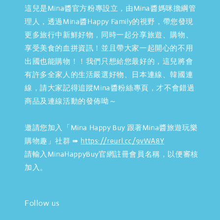
這兒是Mina醬官方粉專設立，由Mina醬媽咪擔綱管
理人，透過Mina醬Happy Family的視野，帶您發現
更多旅行中新鮮好物，同時一起分享旅遊、購物、
享受美食的血拼資訊！並且帶大家一起開心的不用
出國也能購物！！我們只想給您最好的，這兒將會
有許多全家人的生活嚴選好物、日本連線、韓國連
線，請大家記得追蹤Mina醬粉絲專頁，才不會錯過
商品及連線活動的發佈呦～
邀請您加入「Mina Happy Buy 跟著Mina醬旅遊玩樂
購物趣」社群 ➠
https://reurl.cc/9vWA8Y
請輸入MinaHappyBuy官網註冊會員名稱，以便審核
加入。
Follow us