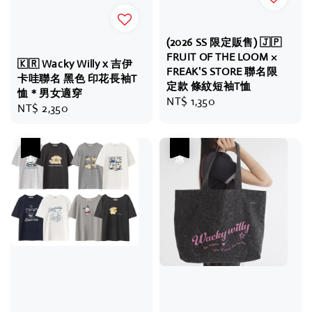
(2026 SS 限定販售) 🇯🇵
FRUIT OF THE LOOM ×
🇰🇷 Wacky Willy x 吉伊
FREAK'S STORE 聯名限
卡哇聯名 黑色 印花長袖T
定款 條紋短袖T恤
恤＊男女適穿
Regular
NT$ 1,350
Regular
NT$ 2,350
price
price
優惠
優惠