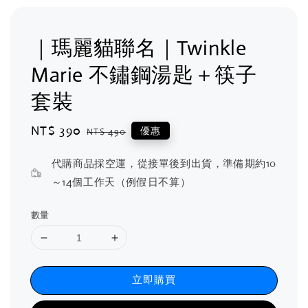
｜瑪麗貓聯名｜Twinkle
Marie 不鏽鋼湯匙＋筷子
套裝
Sale
NT$ 390
Regular
優惠
NT$ 490
price
price
代購商品採空運，從接單後到出貨，準備期約10
～14個工作天（例假日不算）
數量
立即購買