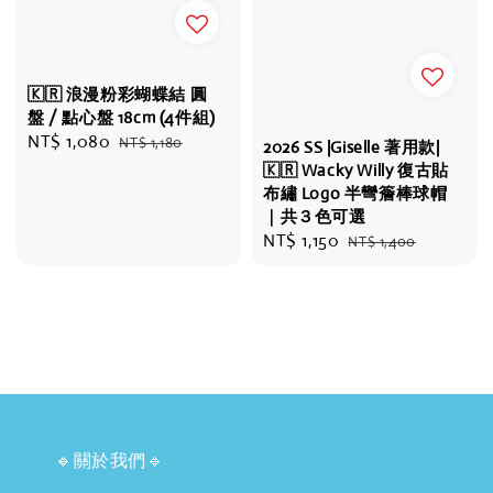
🇰🇷 浪漫粉彩蝴蝶結 圓
盤 / 點心盤 18cm (4件組)
Sale
NT$ 1,080
Regular
NT$ 1,180
2026 SS |Giselle 著用款|
price
price
🇰🇷 Wacky Willy 復古貼
布繡 Logo 半彎簷棒球帽
｜共３色可選
Sale
NT$ 1,150
Regular
NT$ 1,400
price
price
🔹關於我們🔹