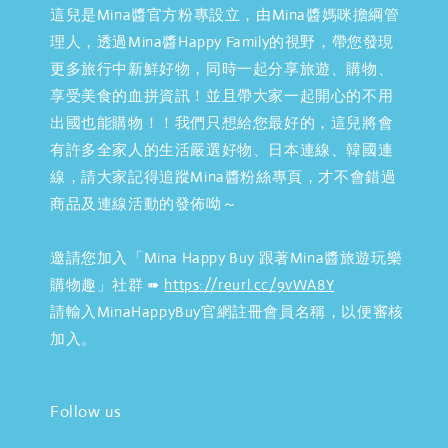
這兒是Mina醬官方粉專設立，由Mina醬媽咪擔綱管
理人，透過Mina醬Happy Family的視野，帶您發現
更多旅行中新鮮好物，同時一起分享旅遊、購物、
享受美食的血拼資訊！並且帶大家一起開心的不用
出國也能購物！！我們只想給您最好的，這兒將會
有許多全家人的生活嚴選好物、日本連線、韓國連
線，請大家記得追蹤Mina醬粉絲專頁，才不會錯過
商品及連線活動的發佈呦～
邀請您加入「Mina Happy Buy 跟著Mina醬旅遊玩樂
購物趣」社群 ➠
https://reurl.cc/9vWA8Y
請輸入MinaHappyBuy官網註冊會員名稱，以便審核
加入。
Follow us