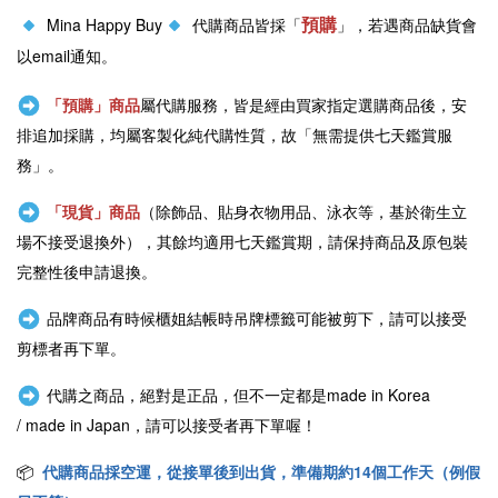
預購
Mina Happy Buy
代購商品皆採「
」，若遇商品缺貨會
以email通知。
「預購」商品
屬代購服務，皆是經由買家指定選購商品後，安
排追加採購，均屬客製化純代購性質，故「無需提供七天鑑賞服
務」。
「現貨」商品
（除飾品、貼身衣物用品、泳衣等，基於衛生立
場不接受退換外），其餘均適用七天鑑賞期，請保持商品及原包裝
完整性後申請退換。
品牌商品有時候櫃姐結帳時吊牌標籤可能被剪下，請可以接受
剪標者再下單。
代購之商品，絕對是正品，但不一定都是
made in Korea
/
made in Japan
，請可以接受者再下單喔！
📦
代購商品採空運，從接單後到出貨，準備期約14個工作天（例假