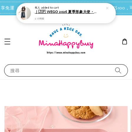
點我去買
有人
added to cart
 即享免運（台灣離島地區除外）
會員每消費NT$100，可
｜🇯🇵 WEGO 2026 夏季形象大使・女團IVE-REI 同款｜側邊綁帶 短版 T-shirt
2 小時前
搜尋