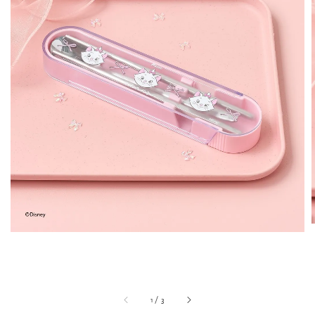
1
/
3