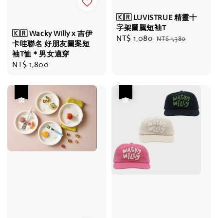
🇰🇷 LUVISTRUE 精靈十
字架圖騰短袖T
🇰🇷 Wacky Willy x 吉伊
Sale
NT$ 1,080
Regular
NT$ 1,380
卡哇聯名 好朋友圖案短
price
price
袖T恤＊男女適穿
Regular
NT$ 1,800
price
優惠
優惠