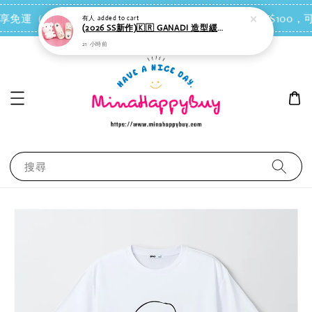
(2026 SS新作)🇰🇷 GANADI 造型緩衝拖鞋（奶白色）＊室內或戶外皆適合
點我去買
 即享免運（台灣離島地區除外）
會員每消費NT$100，可
21 小時前
搜尋