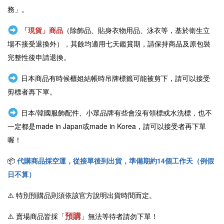
務」。
「現貨」商品
（除飾品、貼身衣物用品、泳衣等，基於衛生立
場不接受退換外），其餘均適用七天鑑賞期，請保持商品及原包裝
完整性後申請退換。
日本商品有時候櫃姐結帳時吊牌標籤可能被剪下，請可以接受
剪標者再下單。
日本/韓國服飾配件、小眾品牌有些會沒有領標或水洗標，也不
一定都是
made in Japan或
made in Korea，請可以接受者再下單
喔！
📦
代購商品採空運，從接單後到出貨，準備期約14個工作天（例假
日不算）
⚠️
特別預購品則須依該官方說明出貨時間而定。
預購
⚠️ 賣場商品皆採
「
」
無法等待者請勿下單！