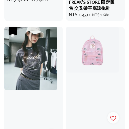
FREAK'S STORE 限定販
price
price
售 交叉帶平底涼拖鞋
Sale
NT$ 1,450
Regular
NT$ 1,680
price
price
優惠