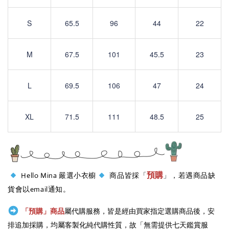
S
65.5
96
44
22
M
67.5
101
45.5
23
L
69.5
106
47
24
XL
71.5
111
48.5
25
預購
Hello Mina 嚴選小衣櫥
商品皆採「
」，若遇商品缺
貨會以email通知。
「預購」商品
屬代購服務，皆是經由買家指定選購商品後，安
排追加採購，均屬客製化純代購性質，故「無需提供七天鑑賞服