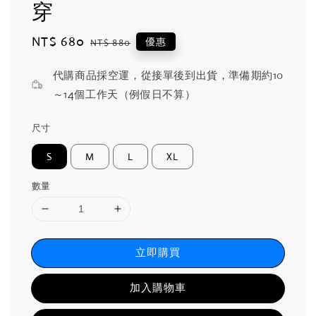
穿
Sale
NT$ 680
Regular
優惠
NT$ 880
price
price
代購商品採空運，從接單後到出貨，準備期約10
～14個工作天（例假日不算）
尺寸
S
M
L
XL
數量
立即購買
加入購物車