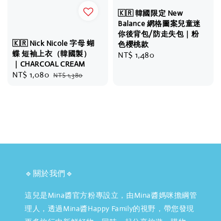
🇰🇷 韓國限定 New
Balance 網格圖案兒童迷
你後背包/防走失包｜粉
🇰🇷 Nick Nicole 字母 蝴
色櫻桃款
蝶 短袖上衣（韓國製）
Regular
NT$ 1,480
｜CHARCOAL CREAM
price
Sale
NT$ 1,080
Regular
NT$ 1,380
price
price
🔹關於我們🔹
這兒是Mina醬官方粉專設立，由Mina醬媽咪擔綱管
理人，透過Mina醬Happy Family的視野，帶您發現