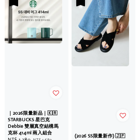
優惠
優惠
｜2026限量新品｜🇰🇷
STARBUCKS 星巴克
Debbie 雙層真空結構馬
克杯 414ml 兩入組合
(2026 SS限量新作) 🇯🇵
Sale
NT$ 1,280
Regular
NT$ 1,680