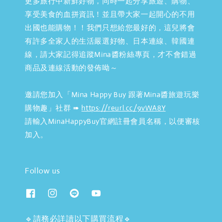
更多旅行中新鮮好物，同時一起分享旅遊、購物、
享受美食的血拼資訊！並且帶大家一起開心的不用
出國也能購物！！我們只想給您最好的，這兒將會
有許多全家人的生活嚴選好物、日本連線、韓國連
線，請大家記得追蹤Mina醬粉絲專頁，才不會錯過
商品及連線活動的發佈呦～
邀請您加入「Mina Happy Buy 跟著Mina醬旅遊玩樂
購物趣」社群 ➠
https://reurl.cc/9vWA8Y
請輸入MinaHappyBuy官網註冊會員名稱，以便審核
加入。
Follow us
🔹請務必詳讀以下購買流程🔹