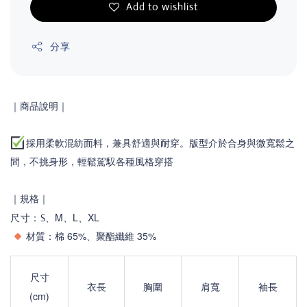
Add to wishlist
分享
｜商品說明｜
採用柔軟混紡面料，兼具舒適與耐穿。版型介於合身與微寬鬆之
間，不挑身形，輕鬆駕馭各種風格穿搭
｜規格｜
、M、L
、XL
尺寸
：S
材質：棉 65%、聚酯纖維 35%
尺寸
衣長
胸圍
肩寬
袖長
(cm)