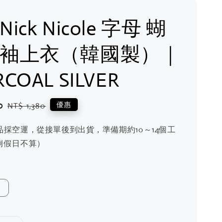
 Nick Nicole 字母 蝴
短袖上衣（韓國製）｜
COAL SILVER
0
Regular
優惠
NT$ 1,380
price
品採空運，從接單後到出貨，準備期約10～14個工
例假日不算）