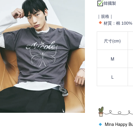
韓國製
｜規格｜
材質：棉 100
%
尺寸(cm)
M
L
Mina Happy B