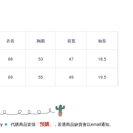
衣長
胸圍
肩寬
袖長
68
53
47
18.5
69
55
49
19.5
預購
uy
代購商品皆採「
」，若遇商品缺貨會以email通知。