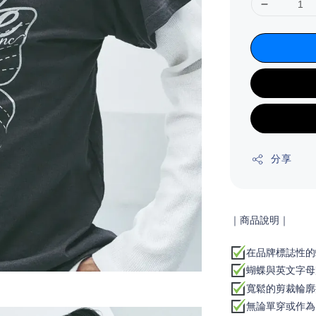
分享
｜商品說明｜
在品牌標誌性的
蝴蝶與英文字母
寬鬆的剪裁輪廓
無論單穿或作為