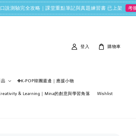
(FCE) 口說測驗完全攻略｜課堂重點筆記與真題練習書 已上架
考衝必備
登入
購物車
新品
✤K-POP韓團週邊｜應援小物
f Creativity & Learning｜Mina的創意與學習角落
Wishlist