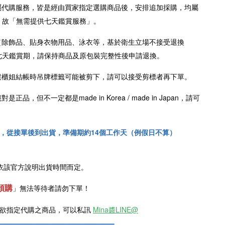
屬代購服務，皆是經由買家指定選購商品後，安排追加採購，均屬
，故「無需提供七天鑑賞服務」。
（除飾品、貼身衣物用品、泳衣等，基於衛生立場不接受退換
七天鑑賞期，請保持商品及原包裝完整性後申請退換。
櫃姐結帳時吊牌標籤可能被剪下，請可以接受剪標者再下單。
絕對是正品，但不一定都是
made in Korea /
made in Japan
，請可
！
，從接單後到出貨，準備期約14個工作天（例假日不算）
依該官方說明出貨時間而定。
預購
」
無法等待者請勿下單！
是欲指定代購之商品，可以私訊
Mina醬LINE@