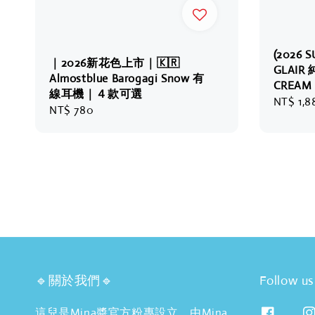
(2026 S
｜2026新花色上市｜🇰🇷
GLAI
Almostblue Barogagi Snow 有
CREAM
線耳機｜４款可選
Regular
NT$ 1,8
Regular
NT$ 780
price
price
🔹關於我們🔹
Follow us
這兒是Mina醬官方粉專設立，由Mina