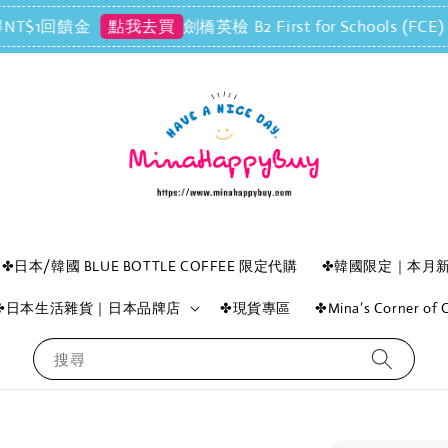
1回饋金
劍橋英檢 B2 First for Schools 
點我去買
✤日本/韓國 BLUE BOTTLE COFFEE 限定代購
✤韓國限定｜本月
✤日本生活雜貨｜日本品牌店
✤現貨專區
✤Mina’s Corner o
搜尋