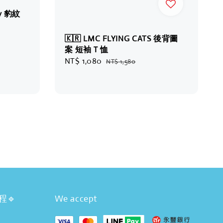
ly 豹紋
🇰🇷 LMC FLYING CATS 後背圖
案 短袖Ｔ恤
Sale
NT$ 1,080
Regular
NT$ 1,580
price
price
程🔹
We accept