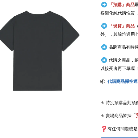
「預購」商品
客製化純代購性質
「現貨」商品
外），其餘均適用
品牌商品有時候
代購之商品，
以接受者再下單喔
📦
代購商品採空運
⚠️
特別預購品則須
⚠️ 賣場商品皆採
「
有任何問題或