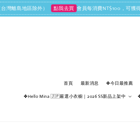
灣離島地區除外）
會員每消費NT$100，可獲得NT$
點我去買
首頁
最新消息
✤今日最推薦
✤Hello Mina 🇯🇵嚴選小衣櫥｜2026 SS新品上架中