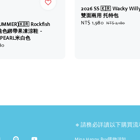
2026 SS 🇰🇷 Wacky Wil
雙面兩用 托特包
Sale
NT$ 1,980
Regular
NT$ 2,180
UMMER)🇰🇷 Rockfish
price
price
R 純色綁帶果凍涼鞋 -
 PEARL米白色
80
🔹請務必詳讀以下購買流
Mina Happy Buy購物須知