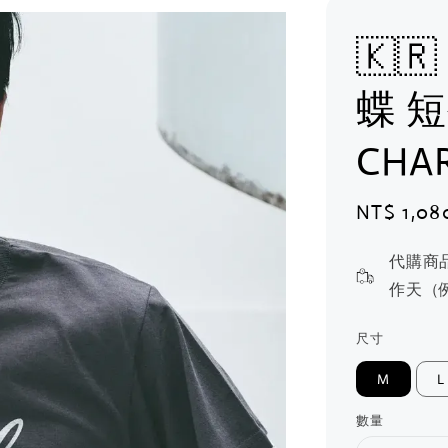
🇰🇷
蝶 
CHAR
Sale
NT$ 1,08
price
代購商
作天（
尺寸
M
L
數量