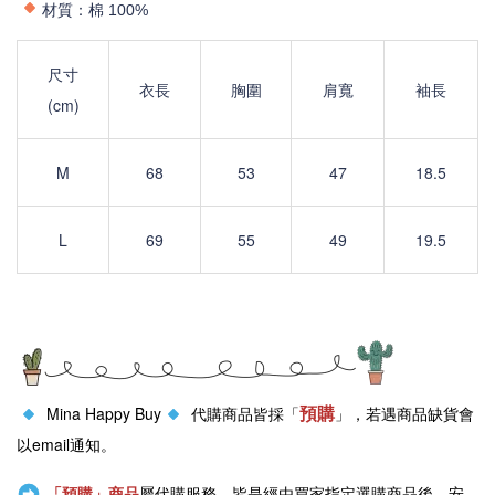
材質：棉 100
%
尺寸
衣長
胸圍
肩寬
袖長
(cm)
M
68
53
47
18.5
L
69
55
49
19.5
預購
Mina Happy Buy
代購商品皆採「
」，若遇商品缺貨會
以email通知。
「預購」商品
屬代購服務，皆是經由買家指定選購商品後，安