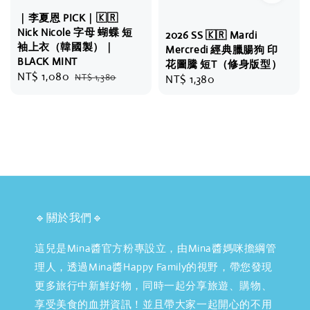
｜李夏恩 PICK｜🇰🇷
Nick Nicole 字母 蝴蝶 短
2026 SS 🇰🇷 Mardi
袖上衣（韓國製）｜
Mercredi 經典臘腸狗 印
BLACK MINT
花圖騰 短T（修身版型）
Sale
NT$ 1,080
Regular
NT$ 1,380
Regular
NT$ 1,380
price
price
price
🔹關於我們🔹
這兒是Mina醬官方粉專設立，由Mina醬媽咪擔綱管
理人，透過Mina醬Happy Family的視野，帶您發現
更多旅行中新鮮好物，同時一起分享旅遊、購物、
享受美食的血拼資訊！並且帶大家一起開心的不用