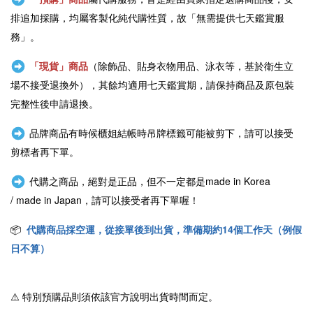
排追加採購，均屬客製化純代購性質，故「無需提供七天鑑賞服
務」。
「現貨」商品
（除飾品、貼身衣物用品、泳衣等，基於衛生立
場不接受退換外），其餘均適用七天鑑賞期，請保持商品及原包裝
完整性後申請退換。
品牌商品有時候櫃姐結帳時吊牌標籤可能被剪下，請可以接受
剪標者再下單。
代購之商品，絕對是正品，但不一定都是
made in Korea
/
made in Japan
，請可以接受者再下單喔！
📦
代購商品採空運，從接單後到出貨，準備期約14個工作天（例假
日不算）
⚠️
特別預購品則須依該官方說明出貨時間而定。