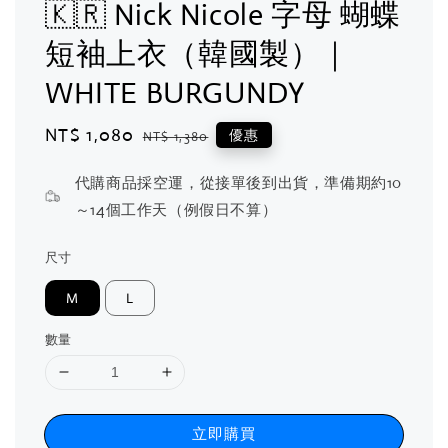
🇰🇷 Nick Nicole 字母 蝴蝶
短袖上衣（韓國製）｜
WHITE BURGUNDY
Sale
NT$ 1,080
Regular
優惠
NT$ 1,380
price
price
代購商品採空運，從接單後到出貨，準備期約10
～14個工作天（例假日不算）
尺寸
M
L
數量
立即購買