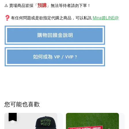
預購
⚠️ 賣場商品皆採
「
」
無法等待者請勿下單！
有任何問題或是欲指定代購之商品，可以私訊
Mina醬LINE@
您可能也喜歡
優惠