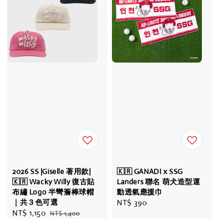
2026 SS |Giselle 著用款|
🇰🇷 GANADI x SSG
🇰🇷 Wacky Willy 復古貼
Landers 聯名 萌犬造型運
布繡 Logo 半彎簷棒球帽
動透氣應援巾
｜共３色可選
Regular
NT$ 390
Sale
NT$ 1,150
Regular
NT$ 1,400
price