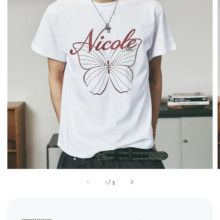
1
/
5