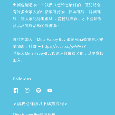
出國也能購物！！我們只想給您最好的，這兒將會
有許多全家人的生活嚴選好物、日本連線、韓國連
線，請大家記得追蹤Mina醬粉絲專頁，才不會錯過
商品及連線活動的發佈呦～
邀請您加入「Mina Happy Buy 跟著Mina醬旅遊玩樂
購物趣」社群 ➠
https://reurl.cc/9vWA8Y
請輸入MinaHappyBuy官網註冊會員名稱，以便審核
加入。
Follow us
🔹請務必詳讀以下購買流程🔹
Mina Happy Buy購物須知