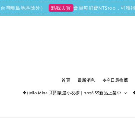
離島地區除外）
會員每消費NT$100，可獲得NT$1
點我去買
首頁
最新消息
✤今日最推薦
✤Hello Mina 🇯🇵嚴選小衣櫥｜2026 SS新品上架中