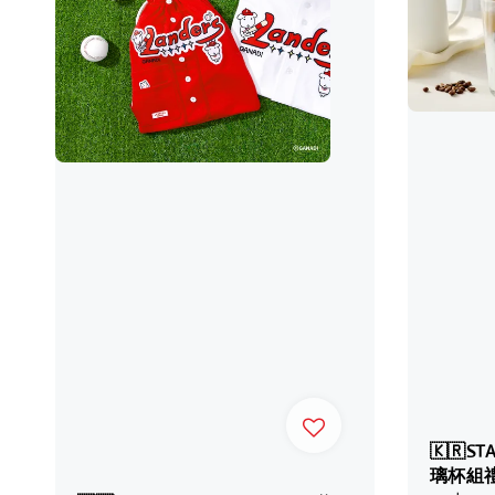
🇰🇷S
璃杯組禮