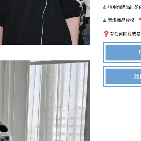
⚠️
特別預購品則須
⚠️ 賣場商品皆採
「
有任何問題或