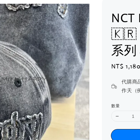
NCT
🇰
系列
Sale
NT$ 1,18
price
代購商
作天（
數量