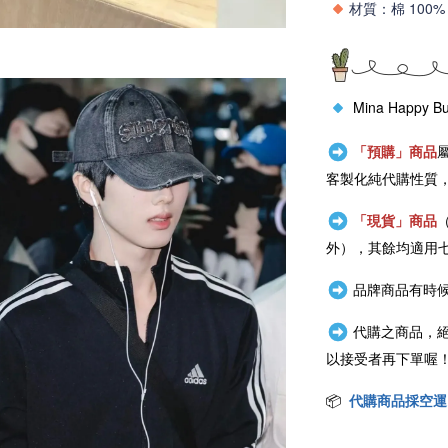
材質
棉 100%
：
Mina Happy B
「預購」商品
客製化純代購性質
「現貨」商品
外），其餘均適用
品牌商品有時候
代購之商品，
以接受者再下單喔
📦
代購商品採空運