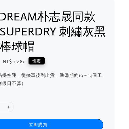
 DREAM朴志晟同款
 SUPERDRY 刺繡灰黑
 棒球帽
0
Regular
優惠
NT$ 1,480
price
品採空運，從接單後到出貨，準備期約10～14個工
例假日不算）
立即購買