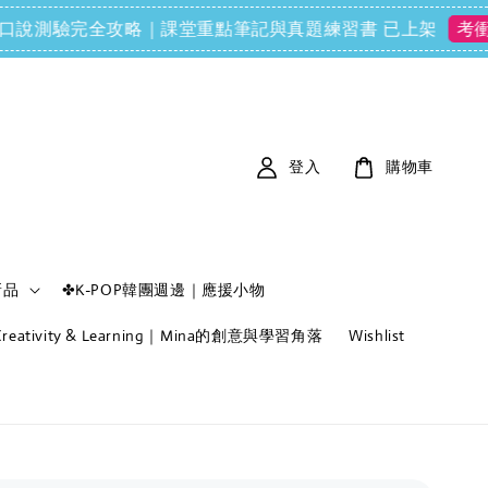
FCE) 口說測驗完全攻略｜課堂重點筆記與真題練習書 已上架
考衝必備
登入
購物車
新品
✤K-POP韓團週邊｜應援小物
f Creativity & Learning｜Mina的創意與學習角落
Wishlist