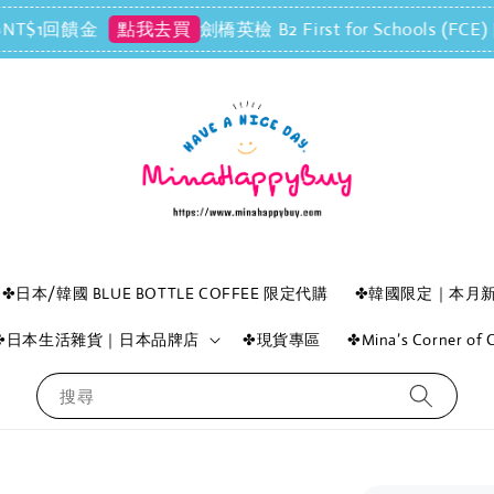
回饋金
劍橋英檢 B2 First for Schools (
點我去買
✤日本/韓國 BLUE BOTTLE COFFEE 限定代購
✤韓國限定｜本月
✤日本生活雜貨｜日本品牌店
✤現貨專區
✤Mina’s Corner o
搜尋