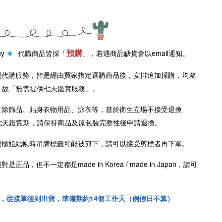
預購
uy
代購商品皆採「
」，若遇商品缺貨會以email通知。
屬代購服務，皆是經由買家指定選購商品後，安排追加採購，均屬
，故「無需提供七天鑑賞服務」。
（除飾品、貼身衣物用品、泳衣等，基於衛生立場不接受退換
七天鑑賞期，請保持商品及原包裝完整性後申請退換。
櫃姐結帳時吊牌標籤可能被剪下，請可以接受剪標者再下單。
絕對是正品，但不一定都是
made in Korea /
made in Japan
，請可
！
，從接單後到出貨，準備期約14個工作天（例假日不算）