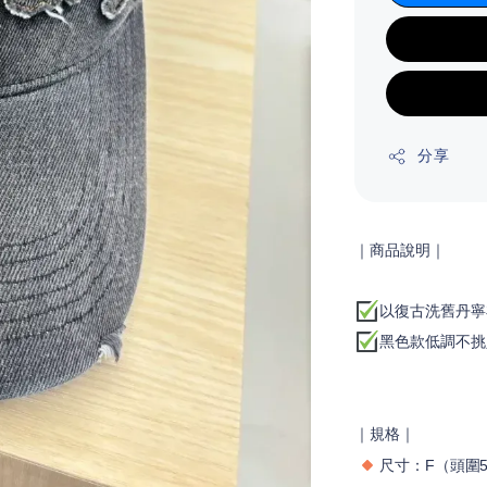
分享
｜商品說明
｜
以復古洗舊丹寧
黑色款低調不挑
｜規格｜
尺寸：
F
（頭圍5