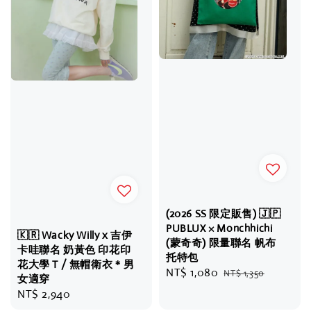
(2026 SS 限定販售) 🇯🇵
PUBLUX × Monchhichi
🇰🇷 Wacky Willy x 吉伊
(蒙奇奇) 限量聯名 帆布
卡哇聯名 奶黃色 印花印
托特包
花大學 T / 無帽衛衣＊男
Sale
NT$ 1,080
Regular
NT$ 1,350
女適穿
price
price
Regular
NT$ 2,940
price