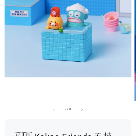
1
/
8