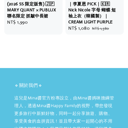
(2026 SS 限定販售) 🇯🇵
｜李夏恩 PICK｜🇰🇷
MARY QUANT × PUBLUX
Nick Nicole 字母 蝴蝶 短
聯名限定 抓皺中長裙
袖上衣（韓國製）｜
Regular
NT$ 1,990
CREAM LIGHT PURPLE
Sale
NT$ 1,080
Regular
price
NT$ 1,380
price
price
🔹關於我們🔹
這兒是Mina醬官方粉專設立，由Mina醬媽咪擔綱管
理人，透過Mina醬Happy Family的視野，帶您發現
更多旅行中新鮮好物，同時一起分享旅遊、購物、
享受美食的血拼資訊！並且帶大家一起開心的不用