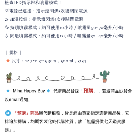
檢查LED指示燈和噴霧模式！
💡電源已連接：指示燈閃爍3次後關閉電源
🌫️加濕按鈕：指示燈閃爍1次後關閉電源
💦 持續噴霧模式：約可使用10小時 / 噴霧量50~70毫升/小時
💧 間歇噴霧模式：約可使用12小時 / 噴霧量30~40毫升/小時
｜規格｜
尺寸：12.7*11.3*15.3cm，500ml，313g
預購
Mina Happy Buy
代購商品皆採「
」，若遇商品缺貨會
以email通知。
「預購」商品
屬代購服務，皆是經由買家指定選購商品後，安
排追加採購，均屬客製化純代購性質，故「無需提供七天鑑賞服
務」。