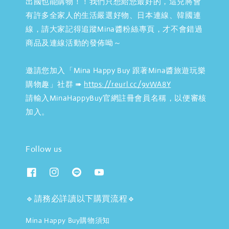
出國也能購物！！我們只想給您最好的，這兒將會
有許多全家人的生活嚴選好物、日本連線、韓國連
線，請大家記得追蹤Mina醬粉絲專頁，才不會錯過
商品及連線活動的發佈呦～
邀請您加入「Mina Happy Buy 跟著Mina醬旅遊玩樂
購物趣」社群 ➠
https://reurl.cc/9vWA8Y
請輸入MinaHappyBuy官網註冊會員名稱，以便審核
加入。
Follow us
🔹請務必詳讀以下購買流程🔹
Mina Happy Buy購物須知