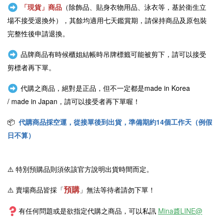
「現貨」商品
（除飾品、貼身衣物用品、泳衣等，基於衛生立
場不接受退換外），其餘均適用七天鑑賞期，請保持商品及原包裝
完整性後申請退換。
品牌商品有時候櫃姐結帳時吊牌標籤可能被剪下，請可以接受
剪標者再下單。
代購之商品，絕對是正品，但不一定都是
made in Korea
/
made in Japan
，請可以接受者再下單喔！
📦
代購商品採空運，從接單後到出貨，準備期約14個工作天（例假
日不算）
⚠️
特別預購品則須依該官方說明出貨時間而定。
預購
⚠️ 賣場商品皆採
「
」
無法等待者請勿下單！
有任何問題或是欲指定代購之商品，可以私訊
Mina醬LINE@