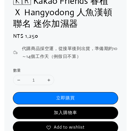
🇰🇷 Kakao Friends 春植
Ｘ Hangyodong 人魚漢頓
聯名 迷你加濕器
Regular
NT$ 1,250
price
代購商品採空運，從接單後到出貨，準備期約10
～14個工作天（例假日不算）
數量
立即購買
加入購物車
Add to wishlist