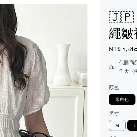
🇯
繩皺
Regular
NT$ 1,38
price
代購商
作天（
顏色
米白色
尺寸
M
L