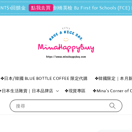
回饋金
劍橋英檢 B2 First for Schools (
點我去買
✤日本/韓國 BLUE BOTTLE COFFEE 限定代購
✤韓國限定｜本月
✤日本生活雜貨｜日本品牌店
✤現貨專區
✤Mina’s Corner o
搜尋