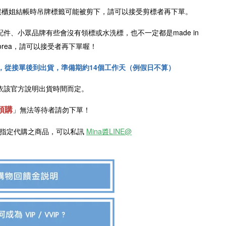
櫃姐結帳時吊牌標籤可能被剪下，請可以接受剪標者再下單。
配件、小眾品牌有些會沒有領標或水洗標，也不一定都是
made in
n Korea，請可以接受者再下單喔！
，從接單後到出貨，準備期約14個工作天（例假日不算）
依該官方說明出貨時間而定。
預購
」
無法等待者請勿下單！
欲指定代購之商品，可以私訊
Mina醬LINE@