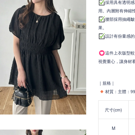
採用具有透明感
用。內層附有伸縮
腰部採用抽繩皺
果。
設計有份量感的
這件上衣版型較
視覺重心，讓身材
｜規格｜
材質：主體：99
尺寸(cm)
M