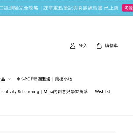
FCE) 口說測驗完全攻略｜課堂重點筆記與真題練習書 已上架
考衝必備
登入
購物車
新品
✤K-POP韓團週邊｜應援小物
f Creativity & Learning｜Mina的創意與學習角落
Wishlist