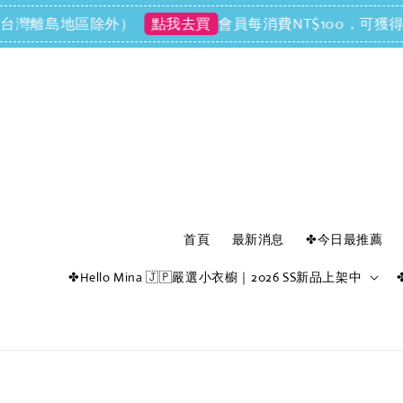
離島地區除外）
會員每消費NT$100，可獲得NT$1
點我去買
首頁
最新消息
✤今日最推薦
✤Hello Mina 🇯🇵嚴選小衣櫥｜2026 SS新品上架中