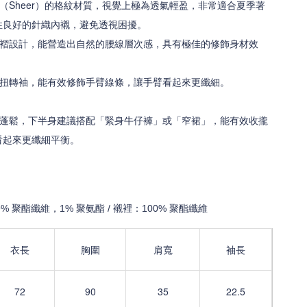
（Sheer）的格紋材質，視覺上極為透氣輕盈，非常適合夏季著
性良好的針織內襯，避免透視困擾。
褶設計，能營造出自然的腰線層次感，具有極佳的修飾身材效
扭轉袖，能有效修飾手臂線條，讓手臂看起來更纖細。
蓬鬆，下半身建議搭配「緊身牛仔褲」或「窄裙」，能有效收攏
看起來更纖細平衡。
% 聚酯纖維，1% 聚氨酯 / 襯裡：100% 聚酯纖維
衣長
胸圍
肩寬
袖長
72
90
35
22.5