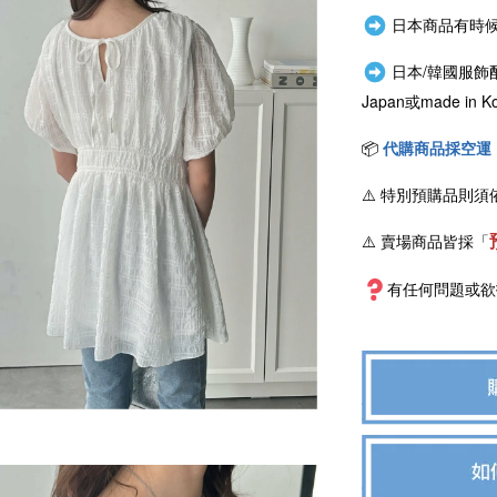
日本商品有時候
日本/韓國服飾
Japan或
made i
📦
代購商品採空運
⚠️
特別預購品則須
⚠️ 賣場商品皆採
「
有任何問題或