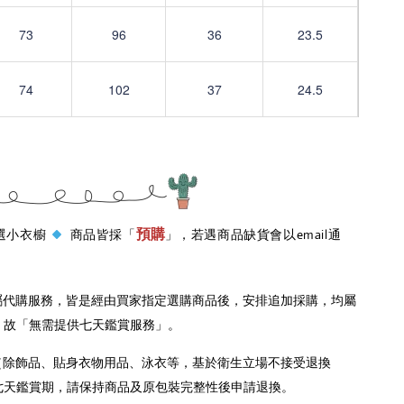
73
96
36
23.5
74
102
37
24.5
預購
 嚴選小衣櫥
商品皆採「
」，若遇商品缺貨會以email通
屬代購服務，皆是經由買家指定選購商品後，安排追加採購，均屬
，故「無需提供七天鑑賞服務」。
（除飾品、貼身衣物用品、泳衣等，基於衛生立場不接受退換
七天鑑賞期，請保持商品及原包裝完整性後申請退換。