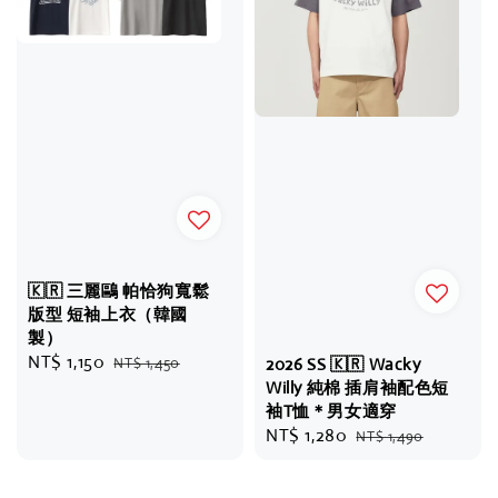
🇰🇷 三麗鷗 帕恰狗寬鬆
版型 短袖上衣（韓國
製）
Sale
NT$ 1,150
Regular
NT$ 1,450
2026 SS 🇰🇷 Wacky
price
price
Willy 純棉 插肩袖配色短
袖T恤＊男女適穿
Sale
NT$ 1,280
Regular
NT$ 1,490
price
price