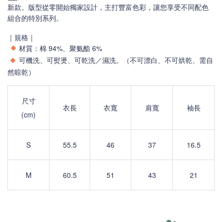
新款。版型從零開始獨家設計，主打豐富色彩，讓您享受不同配色
組合的特別系列。
｜規格｜
材質：棉 94%、聚氨酯 6%
可機洗、可熨燙、可乾洗／濕洗。（不可漂白、不可烘乾、需自
然晾乾）
尺寸
衣長
衣寬
肩寬
袖長
(cm)
S
55.5
46
37
16.5
M
60.5
51
43
21