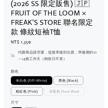
(2026 SS 限定販售) 🇯🇵
FRUIT OF THE LOOM ×
FREAK'S STORE 聯名限定
款 條紋短袖T恤
Regular
NT$ 1,350
price
代購商品採空運，從接單後到出貨，準備期約10
～14個工作天（例假日不算）
顏色
米白色 (Off-White)
黑色 (Black)
粉紅色 (Pink)
水藍色 (Saxe Blue)
尺寸