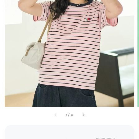
1
/
11