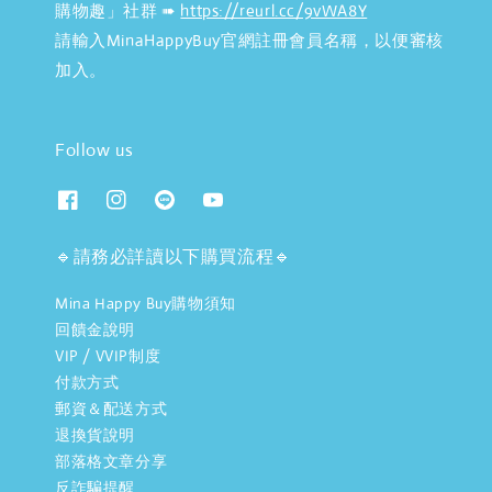
購物趣」社群 ➠
https://reurl.cc/9vWA8Y
請輸入MinaHappyBuy官網註冊會員名稱，以便審核
加入。
Follow us
🔹請務必詳讀以下購買流程🔹
Mina Happy Buy購物須知
回饋金說明
VIP / VVIP制度
付款方式
郵資＆配送方式
退換貨說明
部落格文章分享
反詐騙提醒