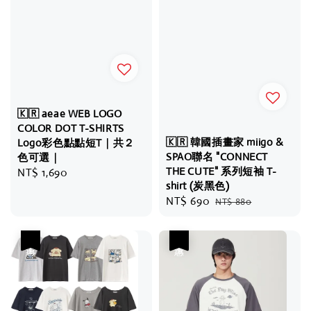
🇰🇷 aeae WEB LOGO
COLOR DOT T-SHIRTS
🇰🇷 韓國插畫家 miigo &
Logo彩色點點短T｜共２
SPAO聯名 "CONNECT
色可選｜
THE CUTE" 系列短袖 T-
Regular
NT$ 1,690
shirt (炭黑色)
price
Sale
NT$ 690
Regular
NT$ 880
price
price
優惠
優惠