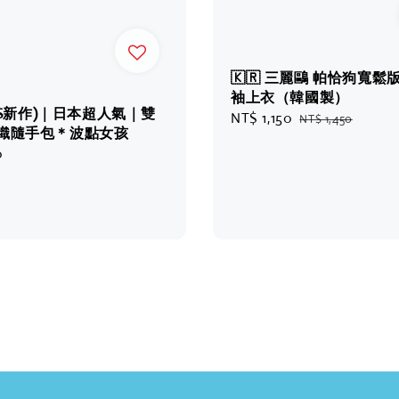
🇰🇷 三麗鷗 帕恰狗寬鬆
袖上衣（韓國製）
6 SS新作)｜日本超人氣｜雙
Sale
NT$ 1,150
Regular
NT$ 1,450
針織隨手包＊波點女孩
price
price
0