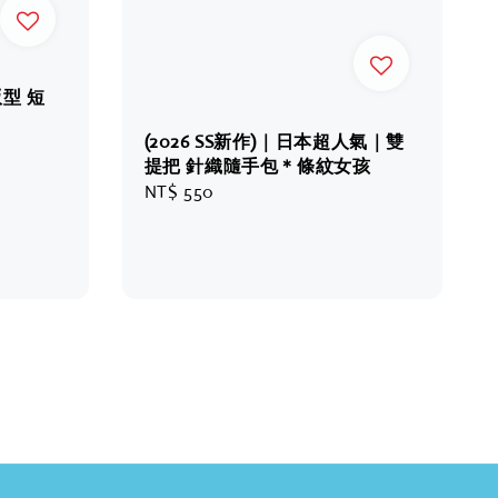
版型 短
(2026 SS新作)｜日本超人氣｜雙
提把 針織隨手包＊條紋女孩
Regular
NT$ 550
price