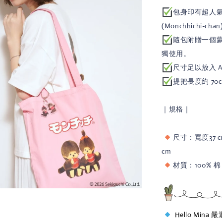
包身印有超人氣角
(Monchhichi
隨包附贈一個
獨使用。
尺寸足以放入 
提把長度約 7
｜規格｜
尺寸：寬度37 cm
cm
材質：100% 棉
Hello Mina