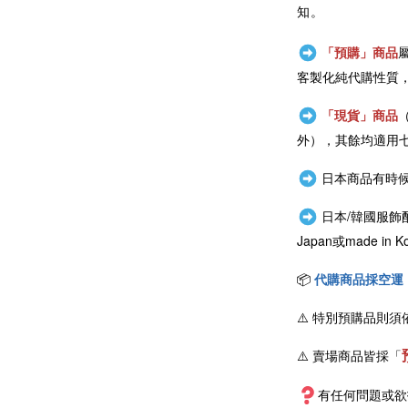
知。
「預購」商品
客製化純代購性質
「現貨」商品
外），其餘均適用
日本商品有時候
日本/韓國服飾
Japan或
made i
📦
代購商品採空運
⚠️
特別預購品則須
⚠️ 賣場商品皆採
「
有任何問題或