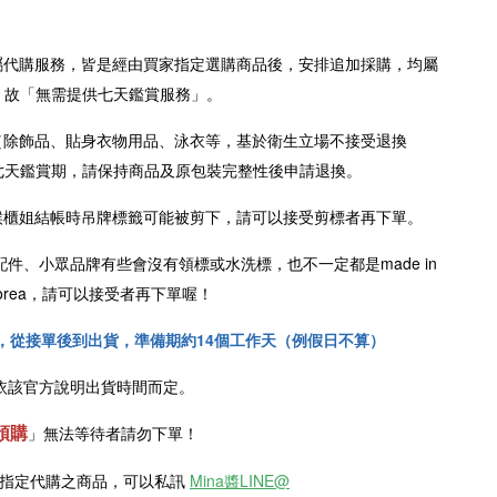
屬代購服務，皆是經由買家指定選購商品後，安排追加採購，均屬
，故「無需提供七天鑑賞服務」。
（除飾品、貼身衣物用品、泳衣等，基於衛生立場不接受退換
七天鑑賞期，請保持商品及原包裝完整性後申請退換。
櫃姐結帳時吊牌標籤可能被剪下，請可以接受剪標者再下單。
配件、小眾品牌有些會沒有領標或水洗標，也不一定都是
made in
n Korea，請可以接受者再下單喔！
，從接單後到出貨，準備期約14個工作天（例假日不算）
依該官方說明出貨時間而定。
預購
」
無法等待者請勿下單！
欲指定代購之商品，可以私訊
Mina醬LINE@