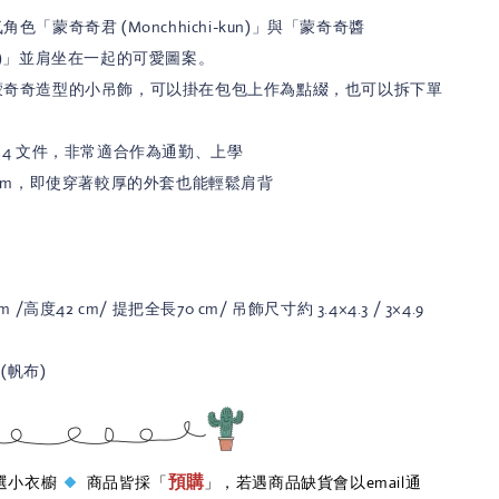
色「蒙奇奇君 (Monchhichi-kun)」與「蒙奇奇醬
-chan)」並肩坐在一起的可愛圖案。
蒙
奇奇造型的小吊飾，可以掛在包包上作為點綴，也可以拆下單
A4 文件，非常適合作為通勤、上學
0cm，即使穿著較厚的外套也能輕鬆肩背
 /高度42 cm/ 提把全長70 cm/ 吊飾尺寸約 3.4×4.3 / 3×4.9
 (帆布)
預購
 嚴選小衣櫥
商品皆採「
」，若遇商品缺貨會以email通