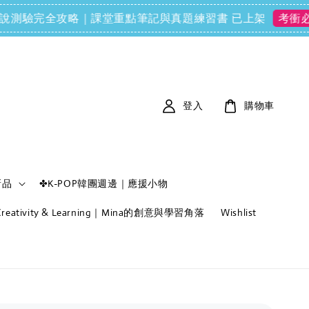
FCE) 口說測驗完全攻略｜課堂重點筆記與真題練習書 已上架
考衝必備
登入
購物車
新品
✤K-POP韓團週邊｜應援小物
f Creativity & Learning｜Mina的創意與學習角落
Wishlist