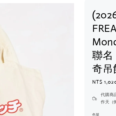
(202
FREA
Mon
聯名
奇吊
Sale
NT$ 1,02
price
代購商
作天（
色號