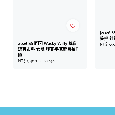
(202
提把 
2026 SS 🇰🇷 Wacky Willy 棉質
Regular
NT$ 55
涼爽布料 女版 印花半寬鬆短袖T
price
恤
Sale
NT$ 1,400
Regular
NT$ 1,690
price
price