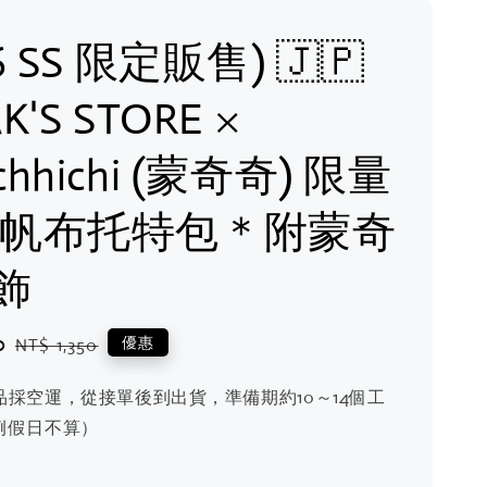
6 SS 限定販售) 🇯🇵
K'S STORE ×
chhichi (蒙奇奇) 限量
 帆布托特包＊附蒙奇
飾
0
Regular
優惠
NT$ 1,350
price
品採空運，從接單後到出貨，準備期約10～14個工
例假日不算）