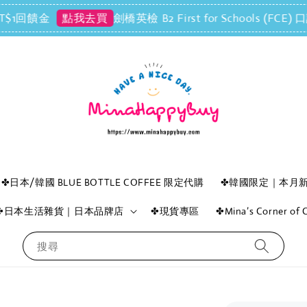
回饋金
劍橋英檢 B2 First for Schools (
點我去買
✤日本/韓國 BLUE BOTTLE COFFEE 限定代購
✤韓國限定｜本月
✤日本生活雜貨｜日本品牌店
✤現貨專區
✤Mina’s Corner o
搜尋