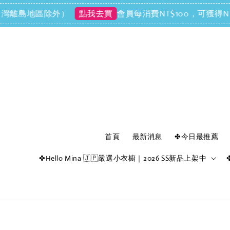
離島地區除外）
會員每消費NT$100，可獲得NT$1
點我去買
首頁
最新消息
✤今日最推薦
✤Hello Mina 🇯🇵嚴選小衣櫥｜2026 SS新品上架中