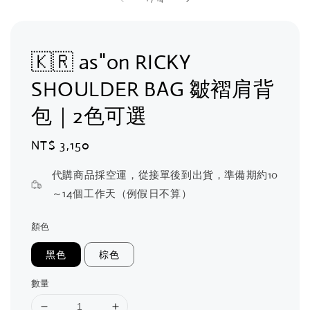
🇰🇷 as"on RICKY
SHOULDER BAG 皺褶肩背
包｜2色可選
Regular
NT$ 3,150
price
代購商品採空運，從接單後到出貨，準備期約10
～14個工作天（例假日不算）
顏色
黑色
棕色
數量