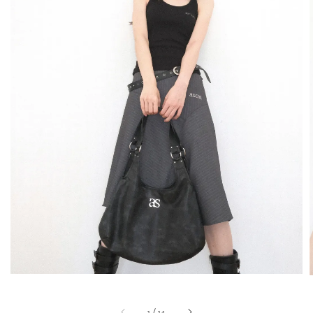
1
/
14