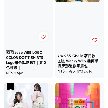
🇰🇷 aeae WEB LOGO
2026 SS |Giselle 著用款|
COLOR DOT T-SHIRTS
🇰🇷 Wacky Willy 極簡半
Logo彩色點點短T｜共２
月廓形迷你單肩包
色可選｜
Sale
NT$ 1,780
Regular
NT$ 2,080
Regular
NT$ 1,690
price
price
price
優惠