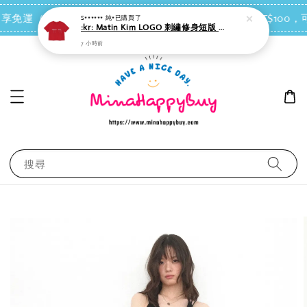
S****** 純*
已購買了
點我去買
 即享免運（台灣離島地區除外）
會員每消費NT$100，可
:kr: Matin Kim LOGO 刺繡修身短版 T 恤
7 小時前
搜尋