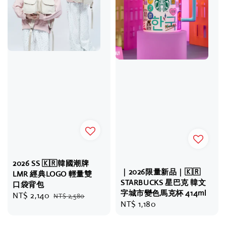
2026 SS 🇰🇷韓國潮牌
｜2026限量新品｜🇰🇷
LMR 經典LOGO 輕量雙
STARBUCKS 星巴克 韓文
口袋背包
字城市變色馬克杯 414ml
Sale
NT$ 2,140
Regular
NT$ 2,580
Regular
NT$ 1,180
price
price
price