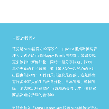
🔹關於我們🔹
這兒是Mina醬官方粉專設立，由Mina醬媽咪擔綱管
理人，透過Mina醬Happy Family的視野，帶您發現
更多旅行中新鮮好物，同時一起分享旅遊、購物、
享受美食的血拼資訊！並且帶大家一起開心的不用
出國也能購物！！我們只想給您最好的，這兒將會
有許多全家人的生活嚴選好物、日本連線、韓國連
線，請大家記得追蹤Mina醬粉絲專頁，才不會錯過
商品及連線活動的發佈呦～
邀請您加入「Mina Happy Buy 跟著Mina醬旅遊玩樂