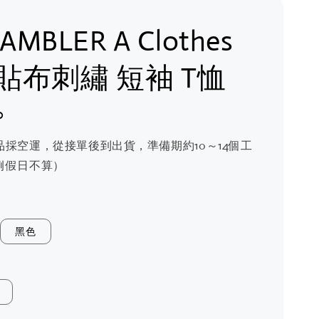
 AMBLER A Clothes
e 貼布刺繡 短袖 T恤
0
品採空運，從接單後到出貨，準備期約10～14個工
例假日不算）
黑色