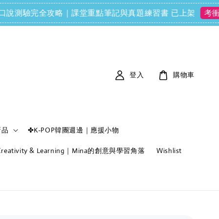
FCE) 口說測驗完全攻略｜課堂重點筆記與真題練習書 已上架
考衝必備
登入
購物車
新品
✤K-POP韓團週邊｜應援小物
f Creativity & Learning｜Mina的創意與學習角落
Wishlist