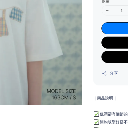
數量
分享
｜商品說明
｜
低調卻有細節的
簡約版型好搭不