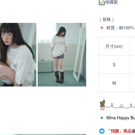
韓國製
｜規格｜
材質：
棉100
尺寸(cm)
S
M
Mina Happy B
「預購」商品