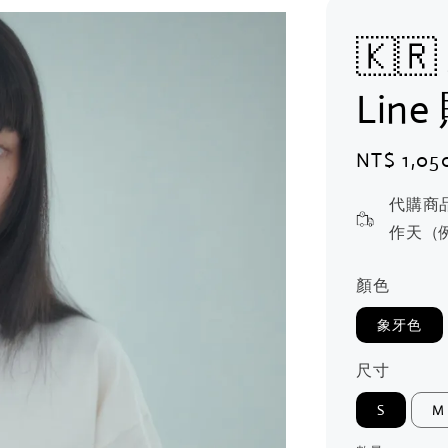
🇰🇷
Lin
Regular
NT$ 1,05
price
代購商
作天（
顏色
象牙色
尺寸
S
M