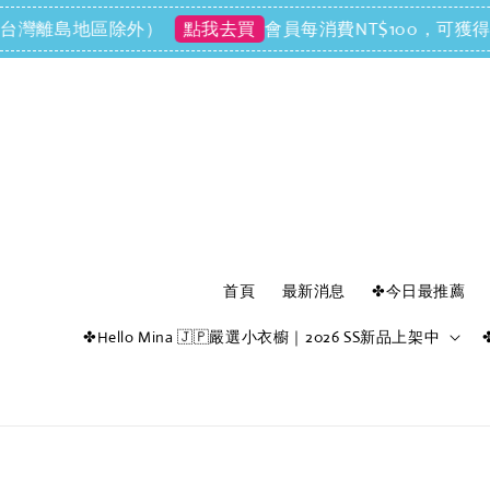
離島地區除外）
會員每消費NT$100，可獲得NT$1
點我去買
首頁
最新消息
✤今日最推薦
✤Hello Mina 🇯🇵嚴選小衣櫥｜2026 SS新品上架中