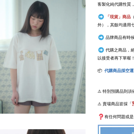
客製化純代購性質
「現貨」商品
外），其餘均適用
品牌商品有時候
代購之商品，
以接受者再下單喔
📦
代購商品採空運
⚠️
特別預購品則須
⚠️ 賣場商品皆採
「
有任何問題或