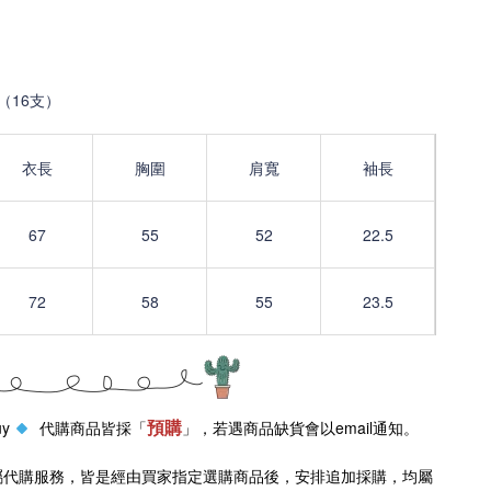
%（16支）
衣長
胸圍
肩寬
袖長
67
55
52
22.5
72
58
55
23.5
預購
uy
代購商品皆採「
」，若遇商品缺貨會以email通知。
屬代購服務，皆是經由買家指定選購商品後，安排追加採購，均屬