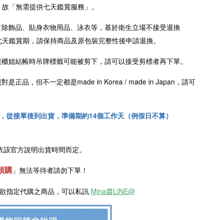
，故「無需提供七天鑑賞服務」。
（除飾品、貼身衣物用品、泳衣等，基於衛生立場不接受退換
七天鑑賞期，請保持商品及原包裝完整性後申請退換。
櫃姐結帳時吊牌標籤可能被剪下，請可以接受剪標者再下單。
絕對是正品，但不一定都是
made in Korea /
made in Japan
，請可
！
，從接單後到出貨，準備期約14個工作天（例假日不算）
依該官方說明出貨時間而定。
預購
」
無法等待者請勿下單！
是欲指定代購之商品，可以私訊
Mina醬LINE@