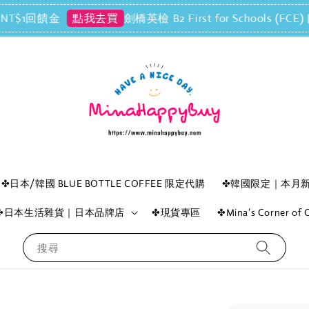
回饋金
劍橋英檢 B2 First for Schools (
點我去買
✤日本/韓國 BLUE BOTTLE COFFEE 限定代購
✤韓國限定｜本月
✤日本生活雜貨｜日本品牌店
✤現貨專區
✤Mina’s Corner o
搜尋