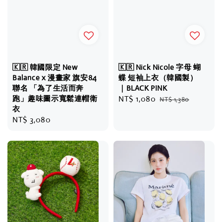
🇰🇷 韓國限定 New
🇰🇷 Nick Nicole 字母 蝴
Balance x 漫畫家 旗安84
蝶 短袖上衣（韓國製）
聯名 「為了生活而奔
｜BLACK PINK
跑」趣味圖示寬鬆連帽衛
Sale
NT$ 1,080
Regular
NT$ 1,380
衣
price
price
Regular
NT$ 3,080
price