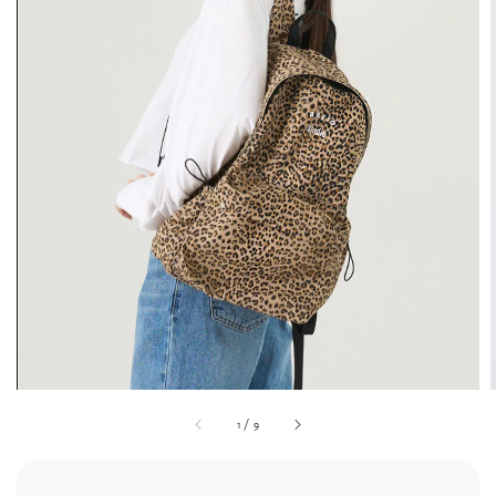
1
/
9