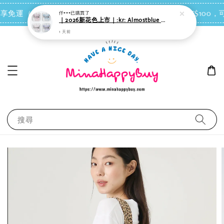
點我去買
 即享免運（台灣離島地區除外）
會員每消費NT$100，可
仟***
已購買了
｜2026新花色上市｜:kr: Almostblue Barogagi Snow 有線耳機｜４款可選
1 天前
搜尋