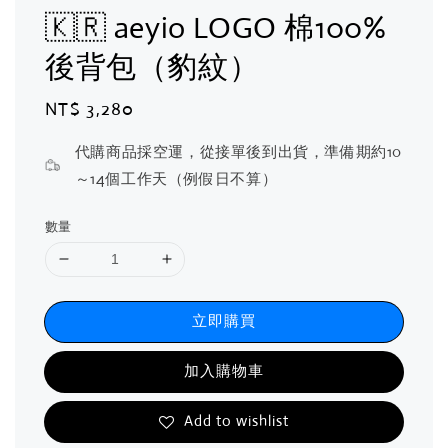
🇰🇷 aeyio LOGO 棉100%
後背包（豹紋）
Regular
NT$ 3,280
price
代購商品採空運，從接單後到出貨，準備期約10
～14個工作天（例假日不算）
數量
立即購買
加入購物車
Add to wishlist