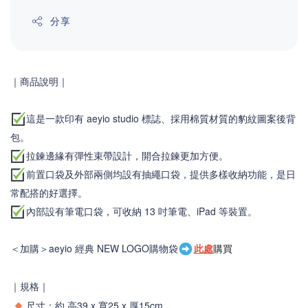
分享
｜商品說明
｜
這是一款印有 aeyio studio 標誌、採用棉質材質的豹紋圖案後背
包。
拉鍊邊緣有彈性束帶設計，開合拉鍊更加方便。
前置口袋及外部兩側均設有抽繩口袋，提供多樣收納功能，是日
常配搭的好選擇。
內部設有筆電口袋，可收納 13 吋筆電、iPad 等裝置。
＜加購＞
aeyio 經典 NEW LOGO購物袋
此處
購買
｜規格｜
尺寸：
約 高39 x 寬25
x 厚15
cm