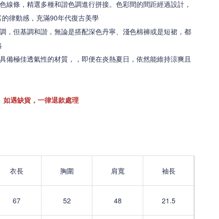
色線條，精選多種和諧色調進行拼接。色彩間的間距經過設計，
的律動感，充滿90年代復古美學
調，但基調和諧，無論是搭配深色丹寧、淺色棉褲或是短裙，都
格
具備極佳透氣性的材質，，即便在炎熱夏日，依然能維持涼爽且
。如遇缺貨，一律退款處理
衣長
胸圍
肩寬
袖長
67
52
48
21.5