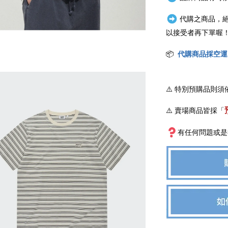
代購之商品，
以接受者再下單喔
📦
代購商品採空運
⚠️
特別預購品則須
⚠️ 賣場商品皆採
「
有任何問題或