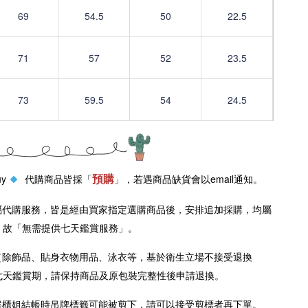
69
54.5
50
22.5
71
57
52
23.5
73
59.5
54
24.5
預購
uy
代購商品皆採「
」，若遇商品缺貨會以email通知。
屬代購服務，皆是經由買家指定選購商品後，安排追加採購，均屬
，故「無需提供七天鑑賞服務」。
（除飾品、貼身衣物用品、泳衣等，基於衛生立場不接受退換
七天鑑賞期，請保持商品及原包裝完整性後申請退換。
櫃姐結帳時吊牌標籤可能被剪下，請可以接受剪標者再下單。