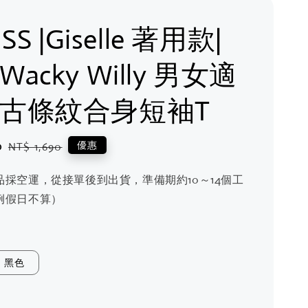
 SS |Giselle 著用款|
 Wacky Willy 男女適
復古條紋合身短袖T
0
Regular
優惠
NT$ 1,690
price
品採空運，從接單後到出貨，準備期約10～14個工
例假日不算）
黑色