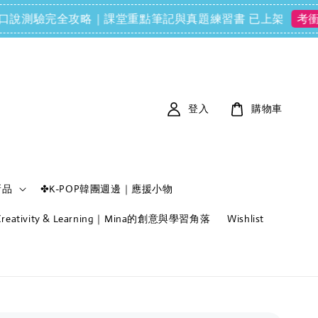
FCE) 口說測驗完全攻略｜課堂重點筆記與真題練習書 已上架
單
考衝必備
登入
購物車
新品
✤K-POP韓團週邊｜應援小物
f Creativity & Learning｜Mina的創意與學習角落
Wishlist