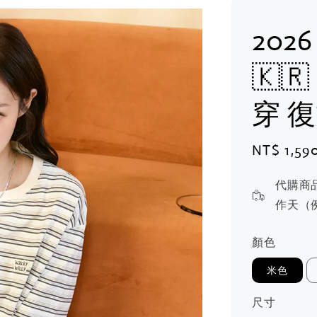
2026
🇰🇷
穿 
Sale
NT$ 1,59
price
代購商
作天（
顏色
米色
尺寸