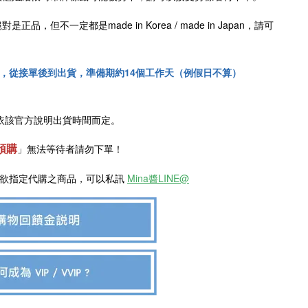
絕對是正品，但不一定都是
made in Korea /
made in Japan
，請可
！
，從接單後到出貨，準備期約14個工作天（例假日不算）
依該官方說明出貨時間而定。
預購
」
無法等待者請勿下單！
是欲指定代購之商品，可以私訊
Mina醬LINE@