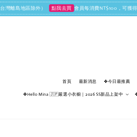
離島地區除外）
會員每消費NT$100，可獲得NT$1
點我去買
首頁
最新消息
✤今日最推薦
✤Hello Mina 🇯🇵嚴選小衣櫥｜2026 SS新品上架中