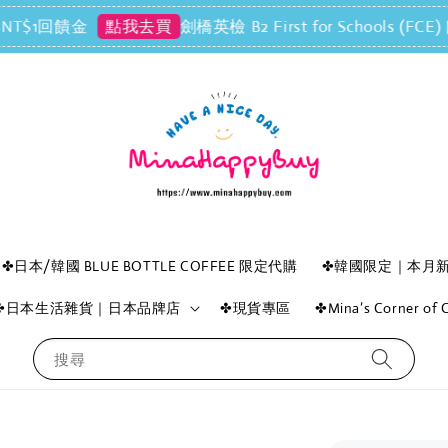
回饋金
劍橋英檢 B2 First for Schools (
點我去買
✤日本/韓國 BLUE BOTTLE COFFEE 限定代購
✤韓國限定｜本月
✤日本生活雜貨｜日本品牌店
✤現貨專區
✤Mina’s Corner o
搜尋