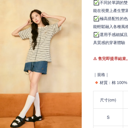
不同於單調的雙
能在視覺上產生豐富
極高搭配性的色
能輕鬆融入各種風
選用手感細膩且
具質感的穿著體驗
⚠️
售完即提早結束
｜規格｜
材質：
棉 100
%
尺寸(cm)
S