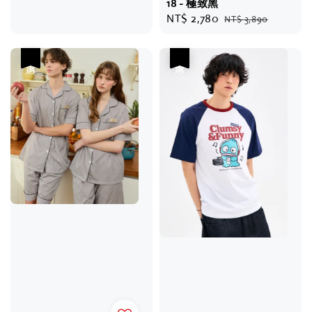
18 - 極致黑
price
price
Sale
NT$ 2,780
Regular
NT$ 3,890
price
price
優惠
優惠