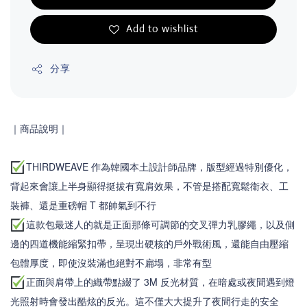
Add to wishlist
分享
｜商品說明
｜
THIRDWEAVE 作為韓國本土設計師品牌，版型經過特別優化，
背起來會讓上半身顯得挺拔有寬肩效果，不管是搭配寬鬆衛衣、工
裝褲、還是重磅帽 T 都帥氣到不行
這款包最迷人的就是正面那條可調節的交叉彈力乳膠繩，以及側
邊的四道機能縮緊扣帶，呈現出硬核的戶外戰術風，還能自由壓縮
包體厚度，即使沒裝滿也絕對不扁塌，非常有型
正面與肩帶上的織帶點綴了 3M 反光材質，在暗處或夜間遇到燈
光照射時會發出酷炫的反光。這不僅大大提升了夜間行走的安全