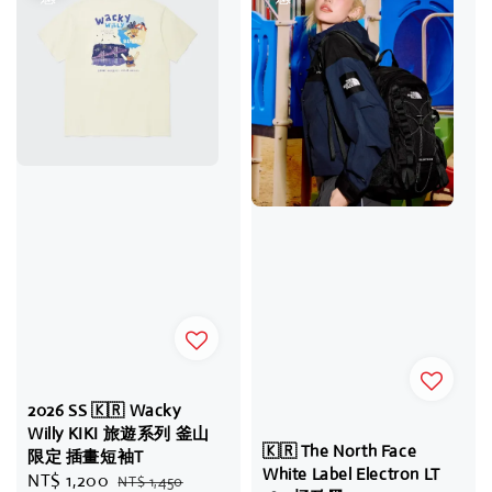
2026 SS 🇰🇷 Wacky
Willy KIKI 旅遊系列 釜山
🇰🇷 The North Face
限定 插畫短袖T
White Label Electron LT
Sale
NT$ 1,200
Regular
NT$ 1,450