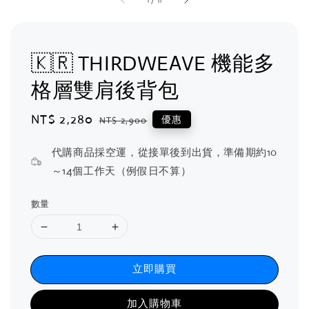
1
/
11
🇰🇷 THIRDWEAVE 機能多
格層雙肩後背包
Sale
NT$ 2,280
Regular
優惠
NT$ 2,900
price
price
代購商品採空運，從接單後到出貨，準備期約10
～14個工作天（例假日不算）
數量
立即購買
加入購物車