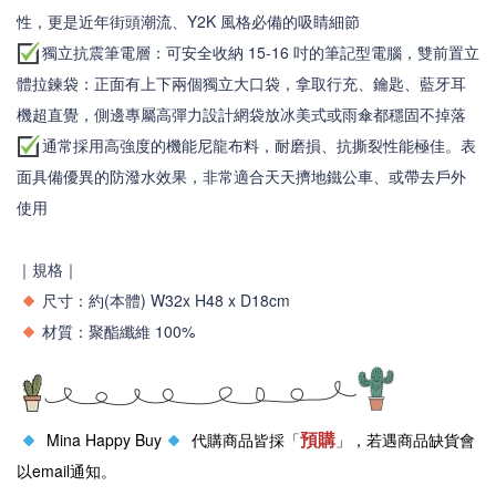
性，更是近年街頭潮流、Y2K 風格必備的吸睛細節
獨立抗震筆電層：可安全收納 15-16 吋的筆記型電腦，雙前置立
體拉鍊袋：正面有上下兩個獨立大口袋，拿取行充、鑰匙、藍牙耳
機超直覺，側邊專屬
高彈力設計
網袋放冰美式或雨傘都穩固不掉落
通常採用高強度的機能尼龍布料，耐磨損、抗撕裂性能極佳。表
面具備優異的防潑水效果，非常適合天天擠地鐵公車、或帶去戶外
使用
｜規格｜
尺寸：
約(本體) W32x H48 x D18cm
材質
：
聚酯纖維 100%
預購
Mina Happy Buy
代購商品皆採「
」，若遇商品缺貨會
以email通知。