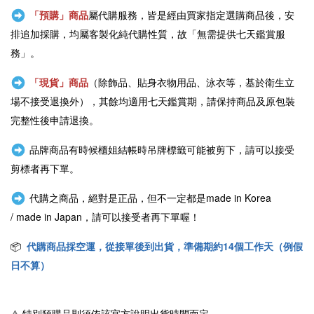
「預購」商品
屬代購服務，皆是經由買家指定選購商品後，安
排追加採購，均屬客製化純代購性質，故「無需提供七天鑑賞服
務」。
「現貨」商品
（除飾品、貼身衣物用品、泳衣等，基於衛生立
場不接受退換外），其餘均適用七天鑑賞期，請保持商品及原包裝
完整性後申請退換。
品牌商品有時候櫃姐結帳時吊牌標籤可能被剪下，請可以接受
剪標者再下單。
代購之商品，絕對是正品，但不一定都是
made in Korea
/
made in Japan
，請可以接受者再下單喔！
📦
代購商品採空運，從接單後到出貨，準備期約14個工作天（例假
日不算）
⚠️
特別預購品則須依該官方說明出貨時間而定。