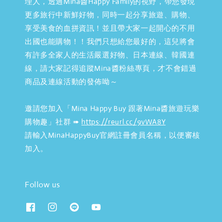
理人，透過Mina醬Happy Family的視野，帶您發現
更多旅行中新鮮好物，同時一起分享旅遊、購物、
享受美食的血拼資訊！並且帶大家一起開心的不用
出國也能購物！！我們只想給您最好的，這兒將會
有許多全家人的生活嚴選好物、日本連線、韓國連
線，請大家記得追蹤Mina醬粉絲專頁，才不會錯過
商品及連線活動的發佈呦～
邀請您加入「Mina Happy Buy 跟著Mina醬旅遊玩樂
購物趣」社群 ➠
https://reurl.cc/9vWA8Y
請輸入MinaHappyBuy官網註冊會員名稱，以便審核
加入。
Follow us