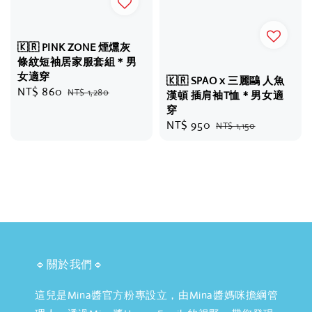
🇰🇷 PINK ZONE 煙燻灰
條紋短袖居家服套組＊男
女適穿
🇰🇷 SPAO x 三麗鷗 人魚
Sale
NT$ 860
Regular
NT$ 1,280
漢頓 插肩袖T恤＊男女適
price
price
穿
Sale
NT$ 950
Regular
NT$ 1,150
price
price
🔹關於我們🔹
這兒是Mina醬官方粉專設立，由Mina醬媽咪擔綱管