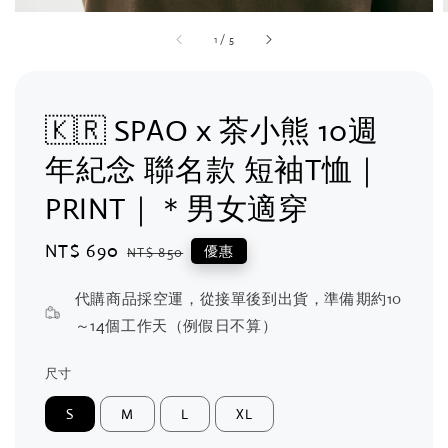
1
/
5
🇰🇷 SPAO x 茶小熊 10週
年紀念 聯名款 短袖T恤｜
PRINT｜＊男女適穿
Sale
NT$ 690
Regular
優惠
NT$ 850
price
price
代購商品採空運，從接單後到出貨，準備期約10
～14個工作天（例假日不算）
尺寸
S
M
L
XL