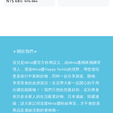
Sale
NT$ 680
Regular
NT$ 880
price
price
🔹關於我們🔹
這兒是Mina醬官方粉專設立，由Mina醬媽咪擔綱管
理人，透過Mina醬Happy Family的視野，帶您發現
更多旅行中新鮮好物，同時一起分享旅遊、購物、
享受美食的血拼資訊！並且帶大家一起開心的不用
出國也能購物！！我們只想給您最好的，這兒將會
有許多全家人的生活嚴選好物、日本連線、韓國連
線，請大家記得追蹤Mina醬粉絲專頁，才不會錯過
商品及連線活動的發佈呦～