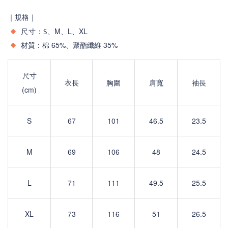
｜規格｜
、M、L
、XL
尺寸
：S
材質：棉 65%、聚酯纖維 35%
尺寸
衣長
胸圍
肩寬
袖長
(cm)
S
67
101
46.5
23.5
M
69
106
48
24.5
L
71
111
49.5
25.5
XL
73
116
51
26.5