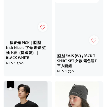
｜徐睿知 PICK｜🇰🇷
Nick Nicole 字母 蝴蝶 短
袖上衣（韓國製）｜
🇰🇷 EMIS (W) 3PACK T-
BLACK WHITE
SHIRT SET 女款 素色短T
Regular
NT$ 1,500
三入套組
price
Regular
NT$ 1,790
price
優惠