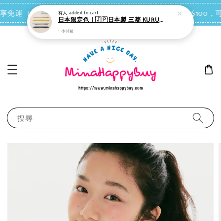
點我去買
 即享免運（台灣離島地區除外）
會員每消費NT$100，可
搜尋