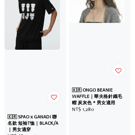
🇰🇷 ONGO BEANIE
WAFFLE｜華夫格針織毛
帽 炭灰色＊男女適用
Regular
NT$ 1,280
price
🇰🇷 SPAO x GANADI 聯
名款 短袖T恤｜BLACK/A
｜男女適穿