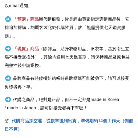
以email通知。
「預購」商品
屬代購服務，皆是經由買家指定選購商品後，安
排追加採購，均屬客製化純代購性質，故「無需提供七天鑑賞服
務」。
「現貨」商品
（除飾品、貼身衣物用品、泳衣等，基於衛生立
場不接受退換外），其餘均適用七天鑑賞期，請保持商品及原包裝
完整性後申請退換。
品牌商品有時候櫃姐結帳時吊牌標籤可能被剪下，請可以接受
剪標者再下單。
代購之商品，絕對是正品，但不一定都是
made in Korea
/
made in Japan
，請可以接受者再下單喔！
📦
代購商品採空運，從接單後到出貨，準備期約14個工作天（例假
日不算）