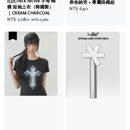
🇰🇷 Nick Nicole 字母 蝴
券收納夾 + 專屬掛繩組
蝶 短袖上衣（韓國製）
Regular
NT$ 640
｜CREAM CHARCOAL
price
Sale
NT$ 1,080
Regular
NT$ 1,380
price
price
優惠