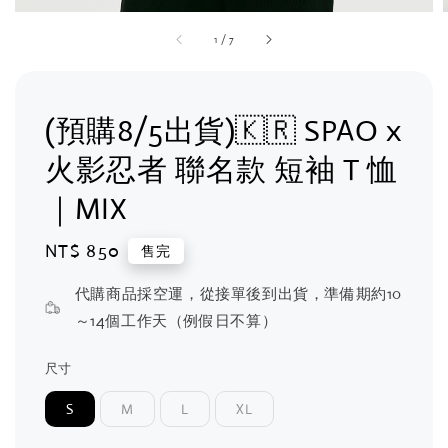
1
/
7
(預購8/5出貨)🇰🇷 SPAO x
火影忍者 聯名款 短袖 T 恤
｜MIX
Regular
NT$ 850
售完
price
代購商品採空運，從接單後到出貨，準備期約10
～14個工作天（例假日不算）
尺寸
S
M
L
XL