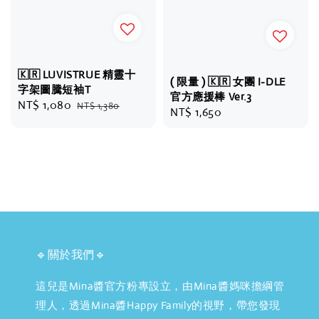
🇰🇷 LUVISTRUE 精靈十
( 限量 ) 🇰🇷 女團 I-DLE
字架圖騰短袖T
官方應援棒 Ver.3
Sale
NT$ 1,080
Regular
NT$ 1,380
Regular
NT$ 1,650
price
price
price
🔹關於我們🔹
這兒是Mina醬官方粉專設立，由Mina醬媽咪擔綱管
理人，透過Mina醬Happy Family的視野，帶您發現