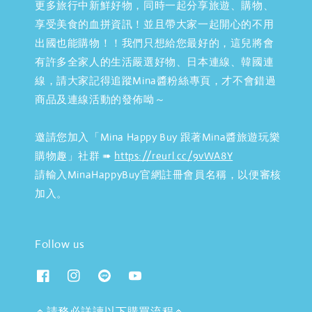
更多旅行中新鮮好物，同時一起分享旅遊、購物、
享受美食的血拼資訊！並且帶大家一起開心的不用
出國也能購物！！我們只想給您最好的，這兒將會
有許多全家人的生活嚴選好物、日本連線、韓國連
線，請大家記得追蹤Mina醬粉絲專頁，才不會錯過
商品及連線活動的發佈呦～
邀請您加入「Mina Happy Buy 跟著Mina醬旅遊玩樂
購物趣」社群 ➠
https://reurl.cc/9vWA8Y
請輸入MinaHappyBuy官網註冊會員名稱，以便審核
加入。
Follow us
🔹請務必詳讀以下購買流程🔹