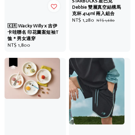
STARBUCKS 星巴克
Debbie 雙層真空結構馬
克杯 414ml 兩入組合
Sale
NT$ 1,280
Regular
NT$ 1,680
🇰🇷 Wacky Willy x 吉伊
price
price
卡哇聯名 印花圖案短袖T
恤＊男女適穿
Regular
NT$ 1,800
price
優惠