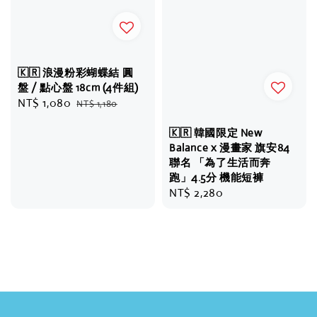
🇰🇷 浪漫粉彩蝴蝶結 圓
盤 / 點心盤 18cm (4件組)
Sale
NT$ 1,080
Regular
NT$ 1,180
price
price
🇰🇷 韓國限定 New
Balance x 漫畫家 旗安84
聯名 「為了生活而奔
跑」4.5分 機能短褲
Regular
NT$ 2,280
price