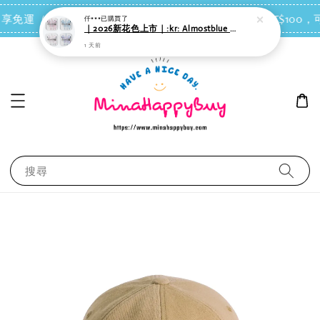
點我去買
 即享免運（台灣離島地區除外）
會員每消費NT$100，可
仟***
已購買了
｜2026新花色上市｜:kr: Almostblue Barogagi Snow 有線耳機｜４款可選
1 天前
搜尋