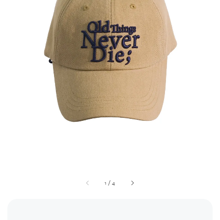
1
/
4