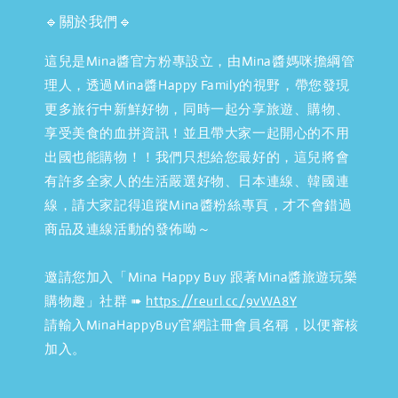
🔹關於我們🔹
這兒是Mina醬官方粉專設立，由Mina醬媽咪擔綱管
理人，透過Mina醬Happy Family的視野，帶您發現
更多旅行中新鮮好物，同時一起分享旅遊、購物、
享受美食的血拼資訊！並且帶大家一起開心的不用
出國也能購物！！我們只想給您最好的，這兒將會
有許多全家人的生活嚴選好物、日本連線、韓國連
線，請大家記得追蹤Mina醬粉絲專頁，才不會錯過
商品及連線活動的發佈呦～
邀請您加入「Mina Happy Buy 跟著Mina醬旅遊玩樂
購物趣」社群 ➠
https://reurl.cc/9vWA8Y
請輸入MinaHappyBuy官網註冊會員名稱，以便審核
加入。