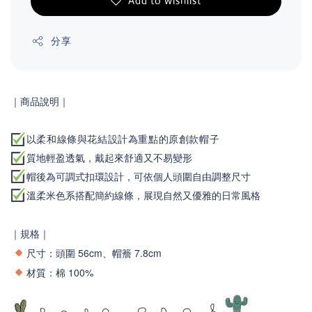
Add to wishlist
分享
｜商品說明
｜
以柔和線條與花結設計為重點的原創款帽子
質地輕盈透氣，戴起來舒適又不易變形
帽後為可調式扣環設計，可依個人頭圍自由調整尺寸
溫柔米色系搭配簡約線條，展現自然又優雅的日常風格
｜規格｜
尺寸：頭圍 56cm、帽簷 7.8
cm
材質
棉 100%
：