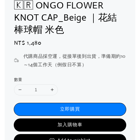
🇰🇷 ONGO FLOWER
KNOT CAP_Beige ｜花結
棒球帽 米色
Regular
NT$ 1,480
price
代購商品採空運，從接單後到出貨，準備期約10
～14個工作天（例假日不算）
數量
立即購買
加入購物車