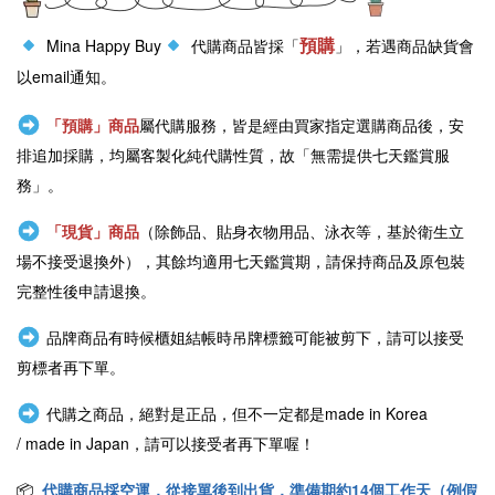
預購
Mina Happy Buy
代購商品皆採「
」，若遇商品缺貨會
以email通知。
「預購」商品
屬代購服務，皆是經由買家指定選購商品後，安
排追加採購，均屬客製化純代購性質，故「無需提供七天鑑賞服
務」。
「現貨」商品
（除飾品、貼身衣物用品、泳衣等，基於衛生立
場不接受退換外），其餘均適用七天鑑賞期，請保持商品及原包裝
完整性後申請退換。
品牌商品有時候櫃姐結帳時吊牌標籤可能被剪下，請可以接受
剪標者再下單。
代購之商品，絕對是正品，但不一定都是
made in Korea
/
made in Japan
，請可以接受者再下單喔！
📦
代購商品採空運，從接單後到出貨，準備期約14個工作天（例假