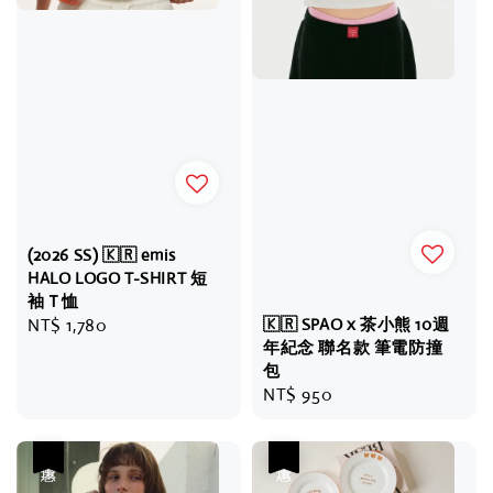
(2026 SS) 🇰🇷 emis
HALO LOGO T-SHIRT 短
袖Ｔ恤
Regular
NT$ 1,780
🇰🇷 SPAO x 茶小熊 10週
年紀念 聯名款 筆電防撞
price
包
Regular
NT$ 950
price
優惠
優惠