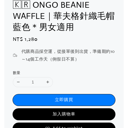
🇰🇷 ONGO BEANIE
WAFFLE｜華夫格針織毛帽
藍色＊男女適用
Regular
NT$ 1,280
price
代購商品採空運，從接單後到出貨，準備期約10
～14個工作天（例假日不算）
數量
立即購買
加入購物車