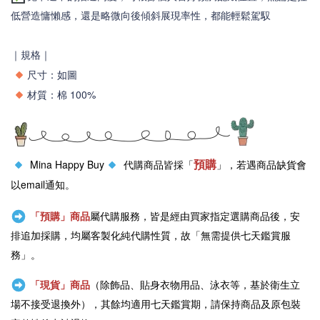
低營造慵懶感，還是略微向後傾斜展現率性，都能輕鬆駕馭
｜規格｜
尺寸：如圖
材質
棉 100%
：
預購
Mina Happy Buy
代購商品皆採「
」，若遇商品缺貨會
以email通知。
「預購」商品
屬代購服務，皆是經由買家指定選購商品後，安
排追加採購，均屬客製化純代購性質，故「無需提供七天鑑賞服
務」。
「現貨」商品
（除飾品、貼身衣物用品、泳衣等，基於衛生立
場不接受退換外），其餘均適用七天鑑賞期，請保持商品及原包裝