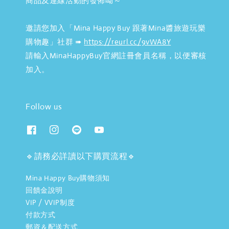
商品及連線活動的發佈呦～
邀請您加入「Mina Happy Buy 跟著Mina醬旅遊玩樂
購物趣」社群 ➠
https://reurl.cc/9vWA8Y
請輸入MinaHappyBuy官網註冊會員名稱，以便審核
加入。
Follow us
🔹請務必詳讀以下購買流程🔹
Mina Happy Buy購物須知
回饋金說明
VIP / VVIP制度
付款方式
郵資＆配送方式