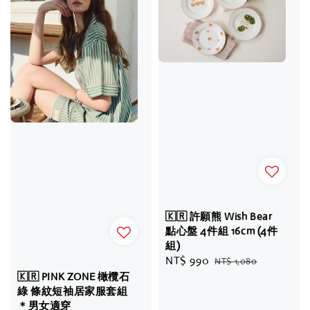
🇰🇷 許願熊 Wish Bear
點心盤 4件組 16cm (4件
組)
Sale
NT$ 990
Regular
NT$ 1,080
price
price
🇰🇷 PINK ZONE 橄欖石
綠 條紋短袖居家服套組
＊男女適穿