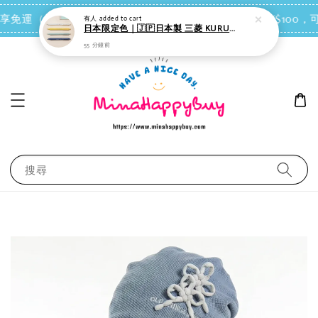
55 分鐘前
點我去買
 即享免運（台灣離島地區除外）
會員每消費NT$100，可
搜尋