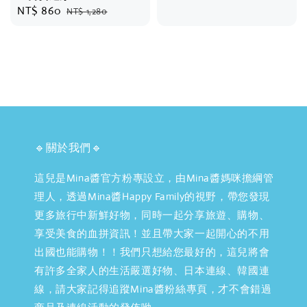
Sale
NT$ 860
Regular
NT$ 1,280
price
price
🔹關於我們🔹
這兒是Mina醬官方粉專設立，由Mina醬媽咪擔綱管
理人，透過Mina醬Happy Family的視野，帶您發現
更多旅行中新鮮好物，同時一起分享旅遊、購物、
享受美食的血拼資訊！並且帶大家一起開心的不用
出國也能購物！！我們只想給您最好的，這兒將會
有許多全家人的生活嚴選好物、日本連線、韓國連
線，請大家記得追蹤Mina醬粉絲專頁，才不會錯過