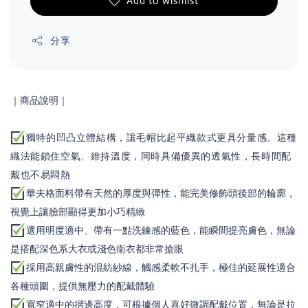
Add to wishlist
分享
｜商品說明
｜
獨特的凹凸立體結構，讓毛帽比起平織款式更具分量感。這種
織法能鎖住空氣、維持溫度，同時具備優異的透氣性，長時間配
戴也不易悶熱
華夫格面料帶有天然的厚度與彈性，能完美修飾頭後部的輪廓，
視覺上讓臉部顯得更加小巧精緻
選用明度適中、帶有一點洗鍊感的藍色，能瞬間提亮膚色，無論
是搭配深色系大衣或淺色衛衣都非常搶眼
採用高親膚性的混紡紗線，觸感柔軟不扎手，極佳的延展性適合
各種頭圍，提供無壓力的配戴體驗
寬窄適中的摺邊高度，可根據個人喜好微調配戴位置，無論是拉