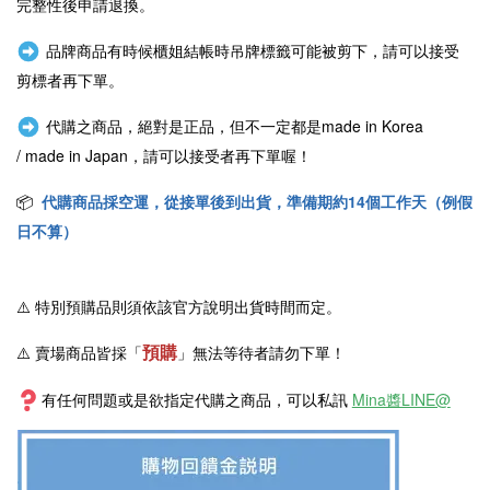
完整性後申請退換。
品牌商品有時候櫃姐結帳時吊牌標籤可能被剪下，請可以接受
剪標者再下單。
代購之商品，絕對是正品，但不一定都是
made in Korea
/
made in Japan
，請可以接受者再下單喔！
📦
代購商品採空運，從接單後到出貨，準備期約14個工作天（例假
日不算）
⚠️
特別預購品則須依該官方說明出貨時間而定。
預購
⚠️ 賣場商品皆採
「
」
無法等待者請勿下單！
有任何問題或是欲指定代購之商品，可以私訊
Mina醬LINE@