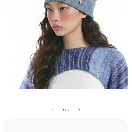
1
/
6