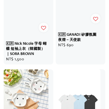
🇰🇷 GANADI 矽膠氛圍
夜燈－天使款
🇰🇷 Nick Nicole 字母 蝴
Regular
NT$ 690
蝶 短袖上衣（韓國製）
price
｜SORA BROWN
Regular
NT$ 1,500
price