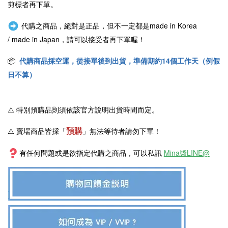
剪標者再下單。
代購之商品，絕對是正品，但不一定都是
made in Korea
/
made in Japan
，請可以接受者再下單喔！
📦
代購商品採空運，從接單後到出貨，準備期約14個工作天（例假
日不算）
⚠️
特別預購品則須依該官方說明出貨時間而定。
預購
⚠️ 賣場商品皆採
「
」
無法等待者請勿下單！
有任何問題或是欲指定代購之商品，可以私訊
Mina醬LINE@