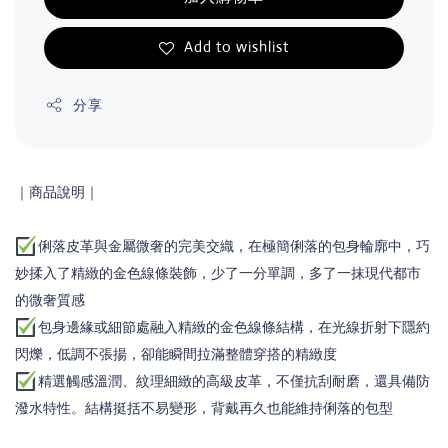
Add to wishlist
分享
｜商品說明
｜
俐落皮革與金屬微奢的完美交織，在極簡俐落的包身輪廓中，巧
妙揉入了精緻的金色線條裝飾，少了一分單調，多了一抹現代都市
的微奢質感
包身邊緣或細節處融入精緻的金色線條結構，在光線折射下隱約
閃爍，低調不張揚，卻能瞬間拉滿整體穿搭的精緻度
精選觸感溫潤、紋理細緻的高級皮革，不僅抗刮耐磨，還具備防
潑水特性。結構挺括不易變形，背戴再久也能維持俐落的包型