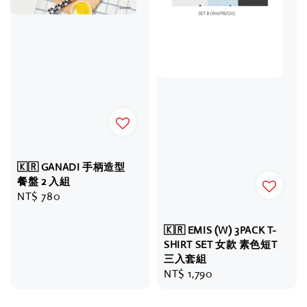
🇰🇷 GANADI 手柄造型
餐盤 2 入組
Regular
NT$ 780
price
🇰🇷 EMIS (W) 3PACK T-
SHIRT SET 女款 素色短T
三入套組
Regular
NT$ 1,790
price