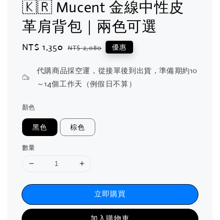
🇰🇷 Mucent 金線中性皮
革肩背包｜兩色可選
Sale
NT$ 1,350
Regular
優惠
NT$ 2,080
price
price
代購商品採空運，從接單後到出貨，準備期約10
～14個工作天（例假日不算）
顏色
黑色
棕色
數量
立即購買
加入購物車