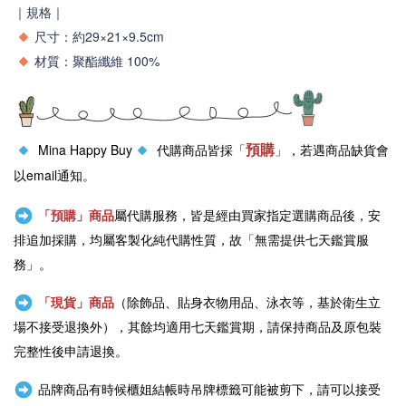
｜規格｜
尺寸：約29
×21×9.5
cm
材質
：
聚酯纖維 100%
預購
Mina Happy Buy
代購商品皆採「
」，若遇商品缺貨會
以email通知。
「預購」商品
屬代購服務，皆是經由買家指定選購商品後，安
排追加採購，均屬客製化純代購性質，故「無需提供七天鑑賞服
務」。
「現貨」商品
（除飾品、貼身衣物用品、泳衣等，基於衛生立
場不接受退換外），其餘均適用七天鑑賞期，請保持商品及原包裝
完整性後申請退換。
品牌商品有時候櫃姐結帳時吊牌標籤可能被剪下，請可以接受