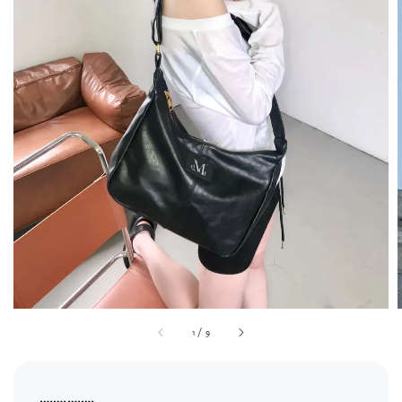
1
/
9