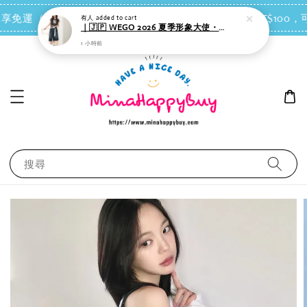
有人
added to cart
點我去買
 即享免運（台灣離島地區除外）
會員每消費NT$100，可
｜🇯🇵 WEGO 2026 夏季形象大使・女團IVE-REI 同款｜側邊綁帶 短版 T-shirt
1 小時前
搜尋