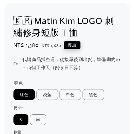
🇰🇷 Matin Kim LOGO 刺
繡修身短版 T 恤
Sale
NT$ 1,380
Regular
優惠
NT$ 1,680
price
price
代購商品採空運，從接單後到出貨，準備期約10
～14個工作天（例假日不算）
顏色
紅色
淺藍
白色
黑色
尺寸
S
M
數量