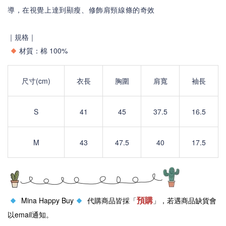
導，在視覺上達到顯瘦、修飾肩頸線條的奇效
｜規格｜
材質：棉 100%
尺寸(cm)
衣長
胸圍
肩寬
袖長
S
41
45
37.5
16.5
M
43
47.5
40
17.5
預購
Mina Happy Buy
代購商品皆採「
」，若遇商品缺貨會
以email通知。