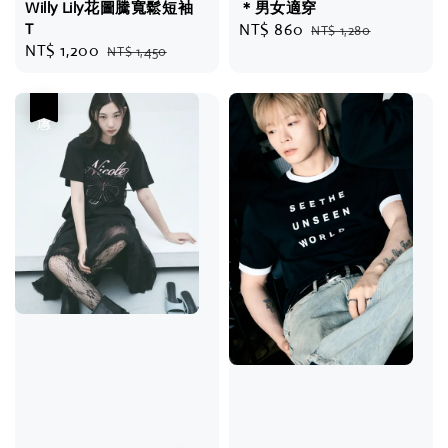
Willy Lily花圖騰寬鬆短袖
＊男女適穿
T
Sale
NT$ 860
Regular
NT$ 1,280
Sale
NT$ 1,200
Regular
NT$ 1,450
price
price
price
price
優惠