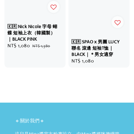
🇰🇷 Nick Nicole 字母 蝴
蝶 短袖上衣（韓國製）
｜BLACK PINK
🇰🇷 SPAO x 男團 LUCY
Sale
NT$ 1,080
Regular
NT$ 1,380
聯名 滾邊 短袖T恤｜
price
price
BLACK｜＊男女適穿
Regular
NT$ 1,080
price
🔹關於我們🔹
這兒是Mina醬官方粉專設立，由Mina醬媽咪擔綱管