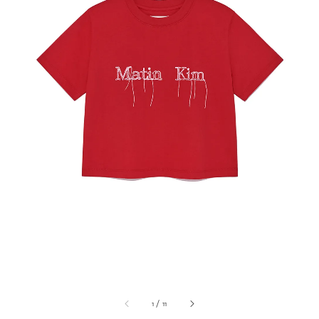
1
/
11