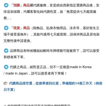
「預購」商品
屬代購服務，皆是經由買家指定選購商品後，安
排追加採購，均屬客製化純代購性質，故「無需提供七天鑑賞服
務」。
「現貨」商品
（除飾品、貼身衣物用品、泳衣等，基於衛生立
場不接受退換外），其餘均適用七天鑑賞期，請保持商品及原包裝
完整性後申請退換。
品牌商品有時候櫃姐結帳時吊牌標籤可能被剪下，請可以接受
剪標者再下單。
代購之商品，絕對是正品，但不一定都是
made in Korea
/
made in Japan
，請可以接受者再下單喔！
📦
代購商品採空運，從接單後到出貨，準備期約14個工作天（例假
日不算）
⚠️
特別預購品則須依該官方說明出貨時間而定。