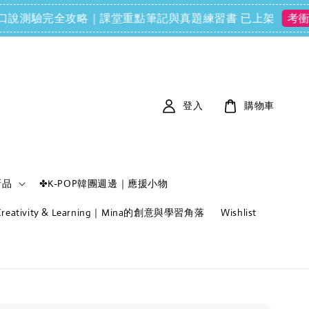
FCE) 口說測驗完全攻略｜課堂重點筆記與真題練習書 已上架
考衝必備
登入
購物車
新品
✤K-POP韓團週邊｜應援小物
f Creativity & Learning｜Mina的創意與學習角落
Wishlist