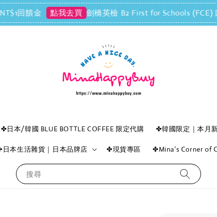
回饋金
劍橋英檢 B2 First for Schools (
點我去買
✤日本/韓國 BLUE BOTTLE COFFEE 限定代購
✤韓國限定｜本月
✤日本生活雜貨｜日本品牌店
✤現貨專區
✤Mina’s Corner o
搜尋