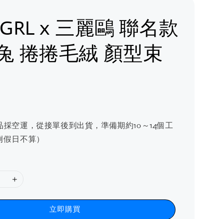
 GRL x 三麗鷗 聯名款
兔 捲捲毛絨 顏型束
品採空運，從接單後到出貨，準備期約10～14個工
例假日不算）
立即購買