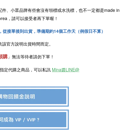
配件、小眾品牌有些會沒有領標或水洗標，也不一定都是
made in
n Korea，請可以接受者再下單喔！
，從接單後到出貨，準備期約14個工作天（例假日不算）
依該官方說明出貨時間而定。
預購
」
無法等待者請勿下單！
欲指定代購之商品，可以私訊
Mina醬LINE@