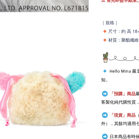
⚠️
售完即提早結束
｜規格｜
尺寸：
約 高 18
材質：
聚酯纖維 
Hello Mina
知。
「預購」商品
客製化純代購性質
「現貨」商品
外），其餘均適用
日本商品有時候