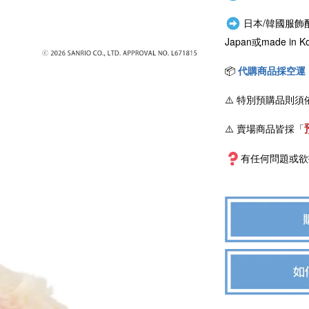
日本/韓國服飾
Japan或
made i
📦
代購商品採空運
⚠️
特別預購品則須
⚠️ 賣場商品皆採
「
有任何問題或