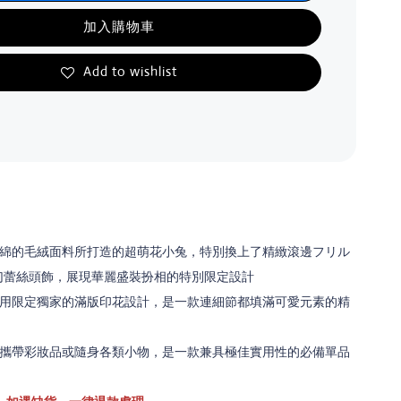
加入購物車
Add to wishlist
綿的毛絨面料所打造的超萌花小兔，特別換上了精緻滾邊フリル
幻蕾絲頭飾，展現華麗盛裝扮相的特別限定設計
用限定獨家的滿版印花設計，是一款連細節都填滿可愛元素的精
攜帶彩妝品或隨身各類小物，是一款兼具極佳實用性的必備單品