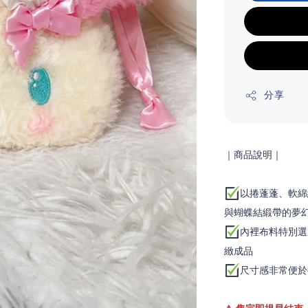
分享
｜商品說明｜
以捲蓬蓬、軟綿
與蝴蝶結緞帶的夢
內裡布料特別選
緻成品
尺寸感非常便於