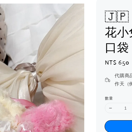
🇯
花小
口袋
Regular
NT$ 650
price
代購商
作天（
數量