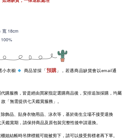
。如遇缺貨，一律退款處理
× 寬 18cm
100%
預購
 嚴選小衣櫥
商品皆採「
」，若遇商品缺貨會以email通
屬代購服務，皆是經由買家指定選購商品後，安排追加採購，均屬
，故「無需提供七天鑑賞服務」。
（除飾品、貼身衣物用品、泳衣等，基於衛生立場不接受退換
七天鑑賞期，請保持商品及原包裝完整性後申請退換。
櫃姐結帳時吊牌標籤可能被剪下，請可以接受剪標者再下單。