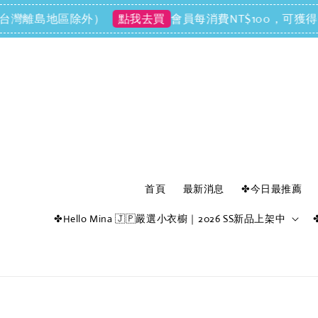
離島地區除外）
會員每消費NT$100，可獲得NT$1
點我去買
首頁
最新消息
✤今日最推薦
✤Hello Mina 🇯🇵嚴選小衣櫥｜2026 SS新品上架中