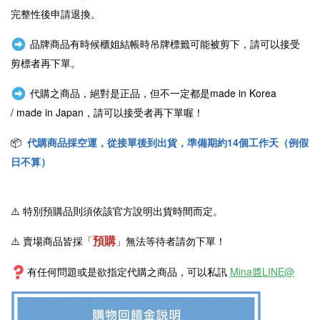
完整性後申請退換。
品牌商品有時候櫃姐結帳時吊牌標籤可能被剪下，請可以接受
剪標者再下單。
代購之商品，絕對是正品，但不一定都是
made in Korea
/
made in Japan
，請可以接受者再下單喔！
📦
代購商品採空運，從接單後到出貨，準備期約14個工作天（例假
日不算）
⚠️
特別預購品則須依該官方說明出貨時間而定。
預購
⚠️ 賣場商品皆採
「
」
無法等待者請勿下單！
有任何問題或是欲指定代購之商品，可以私訊
Mina醬LINE@