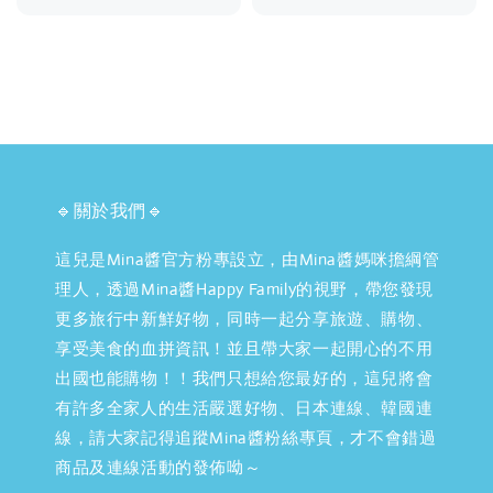
price
price
price
🔹關於我們🔹
這兒是Mina醬官方粉專設立，由Mina醬媽咪擔綱管
理人，透過Mina醬Happy Family的視野，帶您發現
更多旅行中新鮮好物，同時一起分享旅遊、購物、
享受美食的血拼資訊！並且帶大家一起開心的不用
出國也能購物！！我們只想給您最好的，這兒將會
有許多全家人的生活嚴選好物、日本連線、韓國連
線，請大家記得追蹤Mina醬粉絲專頁，才不會錯過
商品及連線活動的發佈呦～