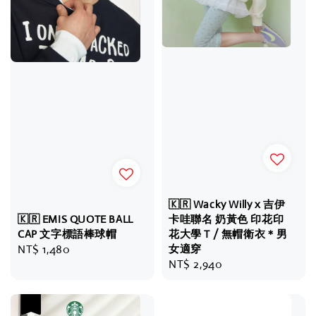
🇰🇷 Wacky Willy x 吉伊
🇰🇷 EMIS QUOTE BALL
卡哇聯名 奶黃色 印花印
CAP 文字標語棒球帽
花大學 T / 無帽衛衣＊男
Regular
NT$ 1,480
女適穿
Regular
NT$ 2,940
price
price
優惠