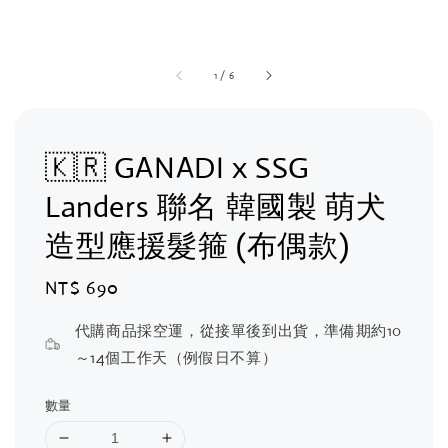
1
/
6
🇰🇷 GANADI x SSG
Landers 聯名 韓國製 萌犬
造型應援髮箍 (布偶款)
Regular
NT$ 690
price
代購商品採空運，從接單後到出貨，準備期約10
～14個工作天（例假日不算）
數量