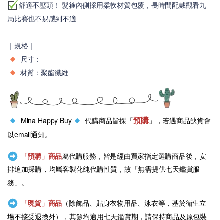
舒適不壓頭！ 髮箍內側採用柔軟材質包覆，長時間配戴觀看九
局比賽也不易感到不適
｜規格｜
尺寸：
材質：聚酯纖維
預購
Mina Happy Buy
代購商品皆採「
」，若遇商品缺貨會
以email通知。
「預購」商品
屬代購服務，皆是經由買家指定選購商品後，安
排追加採購，均屬客製化純代購性質，故「無需提供七天鑑賞服
務」。
「現貨」商品
（除飾品、貼身衣物用品、泳衣等，基於衛生立
場不接受退換外），其餘均適用七天鑑賞期，請保持商品及原包裝