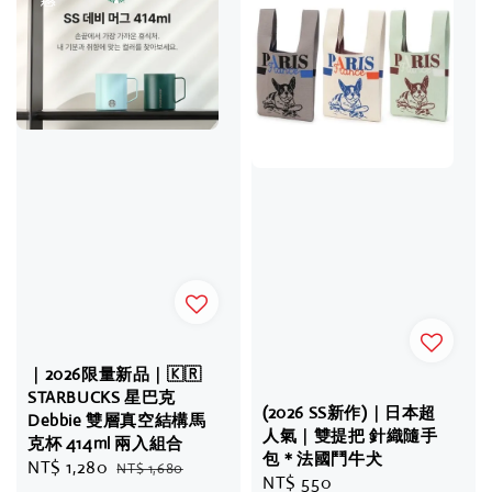
｜2026限量新品｜🇰🇷
STARBUCKS 星巴克
(2026 SS新作)｜日本超
Debbie 雙層真空結構馬
人氣｜雙提把 針織隨手
克杯 414ml 兩入組合
包＊法國鬥牛犬
Sale
NT$ 1,280
Regular
NT$ 1,680
Regular
NT$ 550