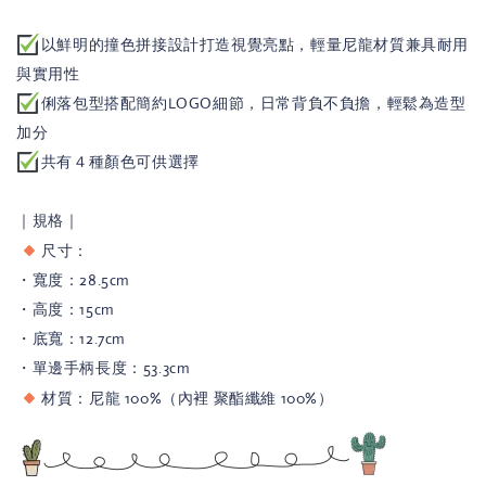
以鮮明的撞色拼接設計打造視覺亮點，輕量尼龍材質兼具耐用
與實用性
俐落包型搭配簡約LOGO細節，日常背負不負擔，輕鬆為造型
加分
共有４種顏色可供選擇
｜規格｜
尺寸：
・寬度：28.5cm
・高度：15cm
・底寬：12.7cm
・單邊手柄長度：53.3cm
材質：尼龍 100%（內裡 聚酯纖維 100%）