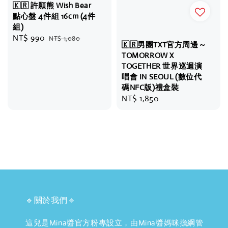
🇰🇷 許願熊 Wish Bear
點心盤 4件組 16cm (4件
組)
Sale
NT$ 990
Regular
NT$ 1,080
🇰🇷男團TXT官方周邊～
price
price
TOMORROW X
TOGETHER 世界巡迴演
唱會 IN SEOUL (數位代
碼NFC版)禮盒裝
Regular
NT$ 1,850
price
🔹關於我們🔹
這兒是Mina醬官方粉專設立，由Mina醬媽咪擔綱管