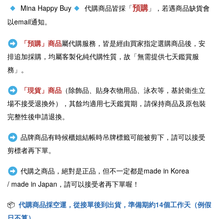
預購
Mina Happy Buy
代購商品皆採「
」，若遇商品缺貨會
以email通知。
「預購」商品
屬代購服務，皆是經由買家指定選購商品後，安
排追加採購，均屬客製化純代購性質，故「無需提供七天鑑賞服
務」。
「現貨」商品
（除飾品、貼身衣物用品、泳衣等，基於衛生立
場不接受退換外），其餘均適用七天鑑賞期，請保持商品及原包裝
完整性後申請退換。
品牌商品有時候櫃姐結帳時吊牌標籤可能被剪下，請可以接受
剪標者再下單。
代購之商品，絕對是正品，但不一定都是
made in Korea
/
made in Japan
，請可以接受者再下單喔！
📦
代購商品採空運，從接單後到出貨，準備期約14個工作天（例假
日不算）