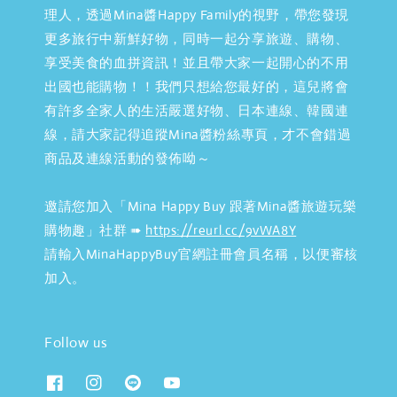
理人，透過Mina醬Happy Family的視野，帶您發現
更多旅行中新鮮好物，同時一起分享旅遊、購物、
享受美食的血拼資訊！並且帶大家一起開心的不用
出國也能購物！！我們只想給您最好的，這兒將會
有許多全家人的生活嚴選好物、日本連線、韓國連
線，請大家記得追蹤Mina醬粉絲專頁，才不會錯過
商品及連線活動的發佈呦～
邀請您加入「Mina Happy Buy 跟著Mina醬旅遊玩樂
購物趣」社群 ➠
https://reurl.cc/9vWA8Y
請輸入MinaHappyBuy官網註冊會員名稱，以便審核
加入。
Follow us