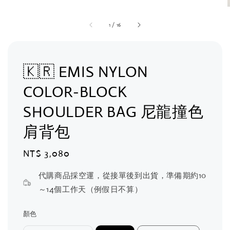
1
/
16
🇰🇷 EMIS NYLON
COLOR-BLOCK
SHOULDER BAG 尼龍撞色
肩背包
Regular
NT$ 3,080
price
代購商品採空運，從接單後到出貨，準備期約10
～14個工作天（例假日不算）
顏色