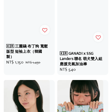
🇰🇷 三麗鷗 布丁狗 寬鬆
版型 短袖上衣（韓國
🇰🇷 GANADI x SSG
製）
Landers 聯名 萌犬雙入組
Sale
NT$ 1,150
Regular
NT$ 1,450
應援充氣加油棒
price
price
Regular
NT$ 540
price