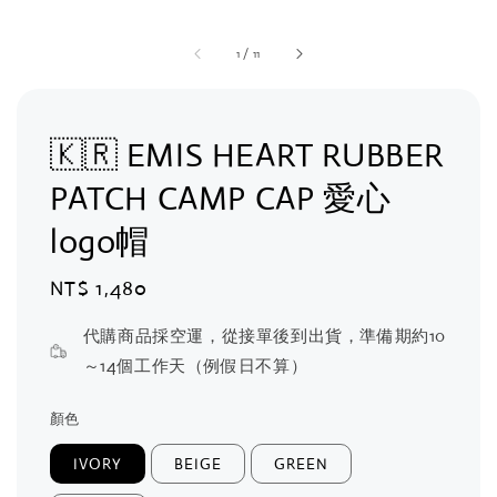
1
/
11
🇰🇷 EMIS HEART RUBBER
PATCH CAMP CAP 愛心
logo帽
Regular
NT$ 1,480
price
代購商品採空運，從接單後到出貨，準備期約10
～14個工作天（例假日不算）
顏色
IVORY
BEIGE
GREEN