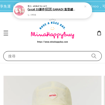
點我去買
有人
added to cart
 即享免運（台灣離島地區除外）
會員每消費NT$100，可
(2026 SS新作)🇰🇷 GANADI 造型緩衝拖鞋（奶白色）＊室內或戶外皆適合
15 小時前
搜尋