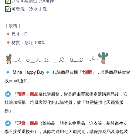
共有４種顏色可供選擇
可乾洗、冷水手洗
｜規格｜
尺寸：
F
材質
尼龍 100%
：
預購
Mina Happy Buy
代購商品皆採「
」，若遇商品缺貨會
以email通知。
「預購」商品
屬代購服務，皆是經由買家指定選購商品後，安
排追加採購，均屬客製化純代購性質，故「無需提供七天鑑賞服
務」。
「現貨」商品
（除飾品、貼身衣物用品、泳衣等，基於衛生立
場不接受退換外），其餘均適用七天鑑賞期，請保持商品及原包裝