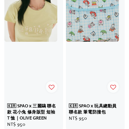
🇰🇷 SPAO x 三麗鷗 聯名
🇰🇷 SPAO x 玩具總動員
款 花小兔 修身版型 短袖
聯名款 筆電防撞包
T 恤｜OLIVE GREEN
Regular
NT$ 950
Regular
NT$ 950
price