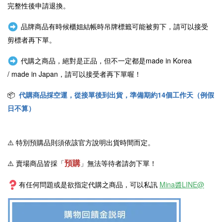
完整性後申請退換。
品牌商品有時候櫃姐結帳時吊牌標籤可能被剪下，請可以接受
剪標者再下單。
代購之商品，絕對是正品，但不一定都是
made in Korea
/
made in Japan
，請可以接受者再下單喔！
📦
代購商品採空運，從接單後到出貨，準備期約14個工作天（例假
日不算）
⚠️
特別預購品則須依該官方說明出貨時間而定。
預購
⚠️ 賣場商品皆採
「
」
無法等待者請勿下單！
有任何問題或是欲指定代購之商品，可以私訊
Mina醬LINE@