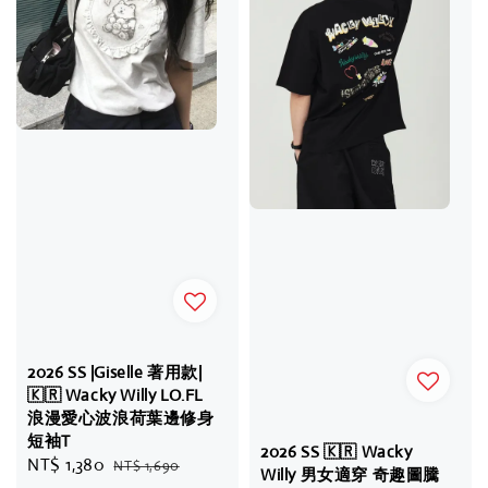
2026 SS |Giselle 著用款|
🇰🇷 Wacky Willy LO.FL
浪漫愛心波浪荷葉邊修身
短袖T
2026 SS 🇰🇷 Wacky
Sale
NT$ 1,380
Regular
NT$ 1,690
Willy 男女適穿 奇趣圖騰