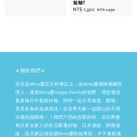
price
price
短袖T
Sale
NT$ 1,320
Regular
NT$ 1,450
price
price
🔹關於我們🔹
這兒是Mina醬官方粉專設立，由Mina醬媽咪擔綱管
理人，透過Mina醬Happy Family的視野，帶您發現
更多旅行中新鮮好物，同時一起分享旅遊、購物、
享受美食的血拼資訊！並且帶大家一起開心的不用
出國也能購物！！我們只想給您最好的，這兒將會
有許多全家人的生活嚴選好物、日本連線、韓國連
線，請大家記得追蹤Mina醬粉絲專頁，才不會錯過