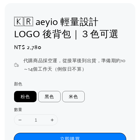
🇰🇷 aeyio 輕量設計
LOGO 後背包｜３色可選
Regular
NT$ 2,780
price
代購商品採空運，從接單後到出貨，準備期約10
～14個工作天（例假日不算）
顏色
粉色
黑色
米色
數量
立即購買