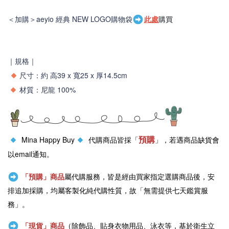
＜加購＞
aeyio 經典 NEW LOGO購物袋
此處
購買
｜規格｜
尺寸：
約 高39 x 寬25
x 厚14.5
cm
材質：尼龍 100%
預購
Mina Happy Buy
代購商品皆採「
」，若遇商品缺貨會
以email通知。
「預購」商品
屬代購服務，皆是經由買家指定選購商品後，安
排追加採購，均屬客製化純代購性質，故「無需提供七天鑑賞服
務」。
「現貨」商品
（除飾品、貼身衣物用品、泳衣等，基於衛生立