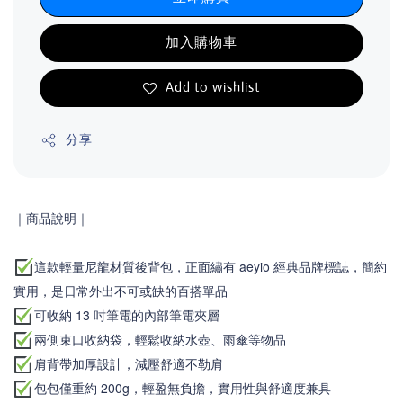
加入購物車
Add to wishlist
分享
｜商品說明
｜
這款輕量尼龍材質後背包，正面繡有 aeyio 經典品牌標誌，簡約
實用，是日常外出不可或缺的百搭單品
可收納 13 吋筆電的內部筆電夾層
兩側束口收納袋，輕鬆收納水壺、雨傘等物品
肩背帶加厚設計，減壓舒適不勒肩
包包僅重約 200g，輕盈無負擔，實用性與舒適度兼具