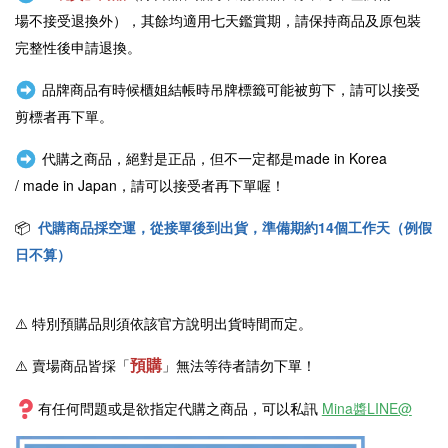
場不接受退換外），其餘均適用七天鑑賞期，請保持商品及原包裝
完整性後申請退換。
品牌商品有時候櫃姐結帳時吊牌標籤可能被剪下，請可以接受
剪標者再下單。
代購之商品，絕對是正品，但不一定都是
made in Korea
/
made in Japan
，請可以接受者再下單喔！
📦
代購商品採空運，從接單後到出貨，準備期約14個工作天（例假
日不算）
⚠️
特別預購品則須依該官方說明出貨時間而定。
預購
⚠️ 賣場商品皆採
「
」
無法等待者請勿下單！
有任何問題或是欲指定代購之商品，可以私訊
Mina醬LINE@