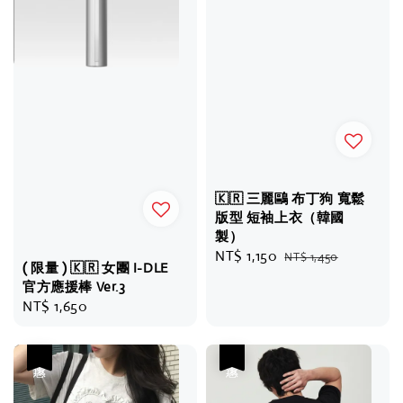
🇰🇷 三麗鷗 布丁狗 寬鬆
版型 短袖上衣（韓國
製）
Sale
NT$ 1,150
Regular
NT$ 1,450
( 限量 ) 🇰🇷 女團 I-DLE
price
price
官方應援棒 Ver.3
Regular
NT$ 1,650
price
優惠
優惠