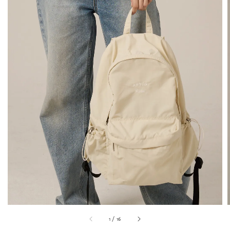
1
/
16