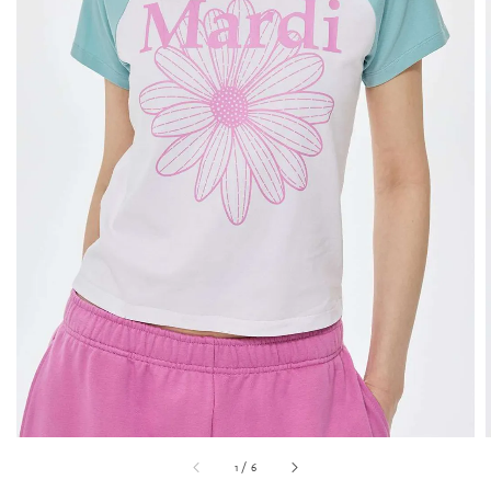
1
/
6