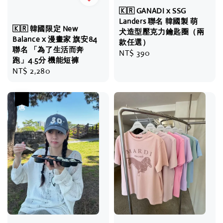
🇰🇷 GANADI x SSG
Landers 聯名 韓國製 萌
🇰🇷 韓國限定 New
犬造型壓克力鑰匙圈（兩
Balance x 漫畫家 旗安84
款任選）
聯名 「為了生活而奔
Regular
NT$ 390
跑」4.5分 機能短褲
price
Regular
NT$ 2,280
price
優惠