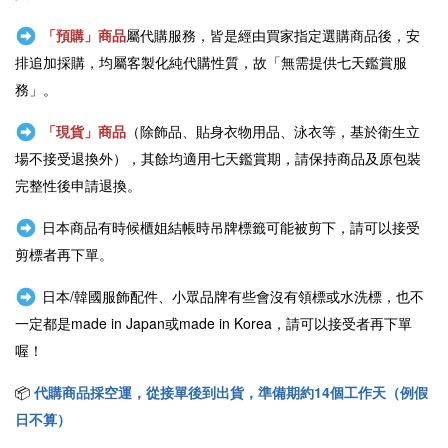
「預購」商品
屬代購服務，皆是經由買家指定選購商品後，安
排追加採購，均屬客製化純代購性質，故「無需提供七天鑑賞服
務」。
「現貨」商品
（除飾品、貼身衣物用品、泳衣等，基於衛生立
場不接受退換外），其餘均適用七天鑑賞期，請保持商品及原包裝
完整性後申請退換。
日本商品有時候櫃姐結帳時吊牌標籤可能被剪下，請可以接受
剪標者再下單。
日本/韓國服飾配件、小眾品牌有些會沒有領標或水洗標，也不
一定都是
made in Japan或
made in Korea，請可以接受者再下單
喔！
📦
代購商品採空運，從接單後到出貨，準備期約14個工作天（例假
日不算）