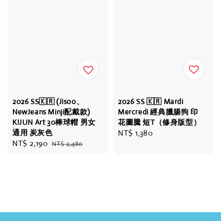
2026 SS 🇰🇷 Mardi
2026 SS🇰🇷 (Jisoo、
Mercredi 經典臘腸狗 印
NewJeans Minji配戴款)
花圖騰 短T（修身版型）
KIJUN Art 30棒球帽 男女
Regular
NT$ 1,380
通用 炭灰色
Sale
NT$ 2,190
Regular
price
NT$ 2,480
price
price