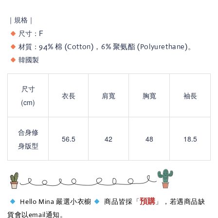
｜規格｜
尺寸：F
材質：
94% 棉 (Cotton)，6% 聚氨酯 (Polyurethane)。
韓國製
尺寸
衣長
肩寬
胸寬
袖長
(cm)
合身修
56.5
42
48
18.5
身版型
預購
Hello Mina 嚴選小衣櫥
商品皆採「
」，若遇商品缺
貨會以email通知。