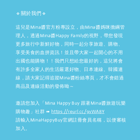
🔹關於我們🔹
這兒是Mina醬官方粉專設立，由Mina醬媽咪擔綱管
理人，透過Mina醬Happy Family的視野，帶您發現
更多旅行中新鮮好物，同時一起分享旅遊、購物、
享受美食的血拼資訊！並且帶大家一起開心的不用
出國也能購物！！我們只想給您最好的，這兒將會
有許多全家人的生活嚴選好物、日本連線、韓國連
線，請大家記得追蹤Mina醬粉絲專頁，才不會錯過
商品及連線活動的發佈呦～
邀請您加入「Mina Happy Buy 跟著Mina醬旅遊玩樂
購物趣」社群 ➠
https://reurl.cc/9vWA8Y
請輸入MinaHappyBuy官網註冊會員名稱，以便審核
加入。