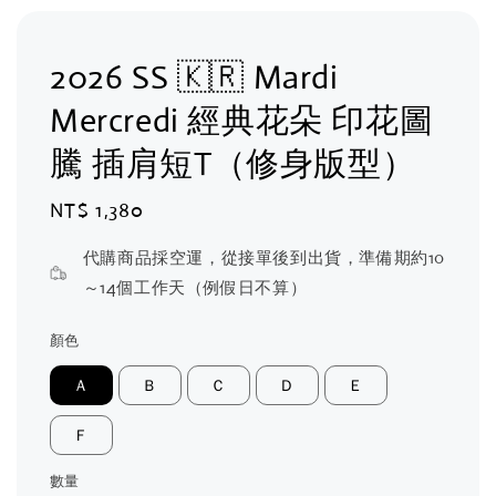
2026 SS 🇰🇷 Mardi
Mercredi 經典花朵 印花圖
騰 插肩短T（修身版型）
Regular
NT$ 1,380
price
代購商品採空運，從接單後到出貨，準備期約10
～14個工作天（例假日不算）
顏色
Ａ
Ｂ
Ｃ
Ｄ
Ｅ
Ｆ
數量