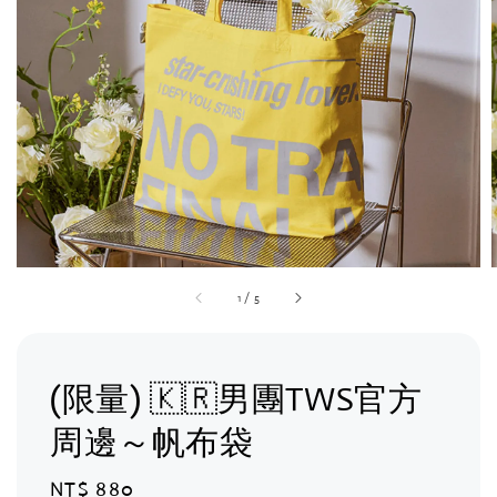
1
/
5
(限量) 🇰🇷男團TWS官方
周邊～帆布袋
Regular
NT$ 880