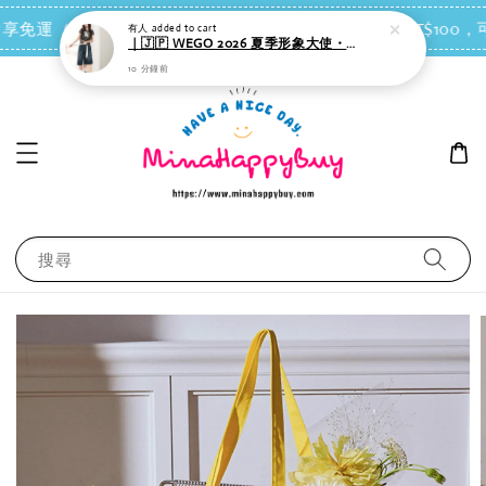
點我去買
有人
added to cart
 即享免運（台灣離島地區除外）
會員每消費NT$100，可
｜🇯🇵 WEGO 2026 夏季形象大使・女團IVE-REI 同款｜側邊綁帶 短版 T-shirt
10 分鐘前
搜尋