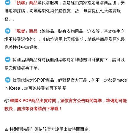
「預購」商品
屬代購服務，皆是經由買家指定選購商品後，安
排追加採購，均屬客製化純代購性質，故「無需提供七天鑑賞服
務」。
「現貨」商品
（除飾品、貼身衣物用品、泳衣等，基於衛生立
場不接受退換外），其餘均適用七天鑑賞期，請保持商品及原包裝
完整性後申請退換。
韓國品牌商品有時候櫃姐結帳時吊牌標籤可能被剪下，請可以
接受剪標者再下單。
韓國代購之
K-POP商品
，絕對是官方正品，但不一定都是
made
in Korea
，請可以接受者再下單喔！
📦
韓國
K-POP
商品出貨時間，須依官方公告時間為準，準備期可能
較長，無法等待者請勿下單喔！
⚠️
特別預購品則須依該官方說明出貨時間而定。