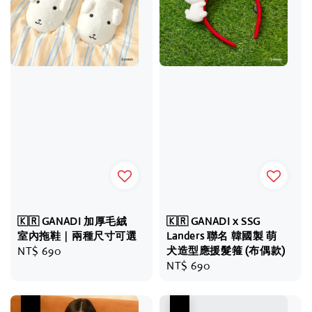
🇰🇷 GANADI 加厚毛絨
🇰🇷 GANADI x SSG
室內拖鞋｜兩種尺寸可選
Landers 聯名 韓國製 萌
Regular
NT$ 690
犬造型應援髮箍 (布偶款)
Regular
NT$ 690
price
price
優惠
優惠