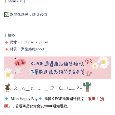
｜商品說明｜
為偶像應援，隨身必備
｜規格｜
尺寸：11.8 x 10 x 4.8cm
材質：聚酯纖維100%
限量！預
Mina Happy Buy
韓國K-POP韓團週邊皆採「
購
」，若遇商品缺貨會以email通知退款。