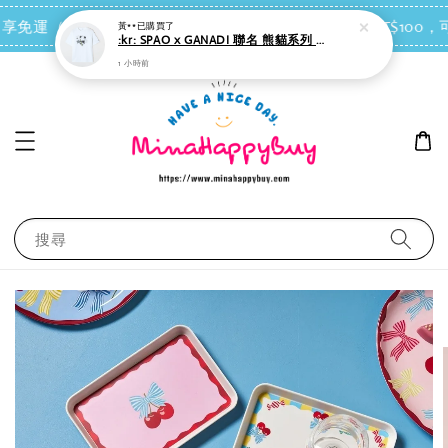
黃**
已購買了
:kr: SPAO x GANADI 聯名 熊貓系列 短袖 T恤＊男女適穿
點我去買
 即享免運（台灣離島地區除外）
會員每消費NT$100，可
1 小時前
搜尋