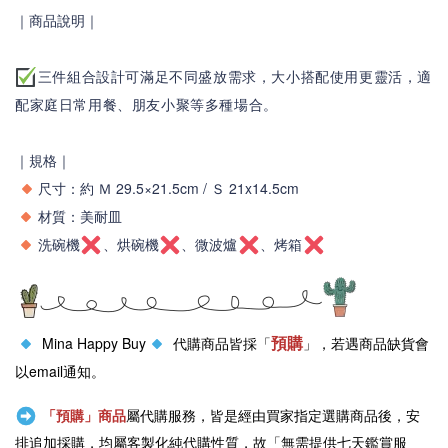
｜商品說明｜
三件組合設計可滿足不同盛放需求，大小搭配使用更靈活，適
配家庭日常用餐、朋友小聚等多種場合。
｜規格｜
尺寸：約 Ｍ 29.5×21.5cm / Ｓ 21x14.5cm
材質：美耐皿
洗碗機
、烘碗機
、微波爐
、烤箱
預購
Mina Happy Buy
代購商品皆採「
」，若遇商品缺貨會
以email通知。
「預購」商品
屬代購服務，皆是經由買家指定選購商品後，安
排追加採購，均屬客製化純代購性質，故「無需提供七天鑑賞服