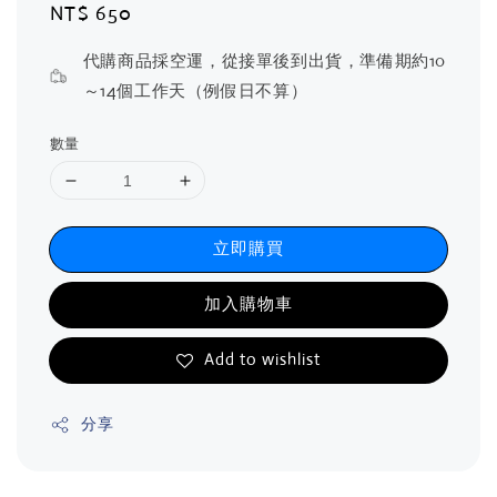
Regular
NT$ 650
price
代購商品採空運，從接單後到出貨，準備期約10
～14個工作天（例假日不算）
數量
立即購買
加入購物車
Add to wishlist
分享