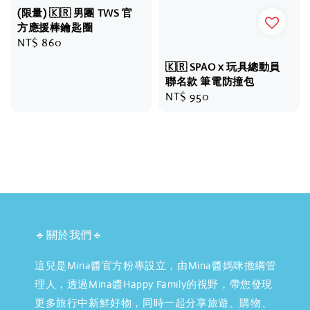
(限量) 🇰🇷 男團 TWS 官
方應援棒鑰匙圈
Regular
NT$ 860
price
🇰🇷 SPAO x 玩具總動員
聯名款 筆電防撞包
Regular
NT$ 950
price
🔹關於我們🔹
這兒是Mina醬官方粉專設立，由Mina醬媽咪擔綱管
理人，透過Mina醬Happy Family的視野，帶您發現
更多旅行中新鮮好物，同時一起分享旅遊、購物、