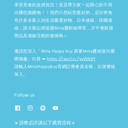
享受美食的血拼資訊！並且帶大家一起開心的不用
出國也能購物！！我們只想給您最好的，這兒將會
有許多全家人的生活嚴選好物、日本連線、韓國連
線，請大家記得追蹤Mina醬粉絲專頁，才不會錯過
商品及連線活動的發佈呦～
邀請您加入「Mina Happy Buy 跟著Mina醬旅遊玩樂
購物趣」社群 ➠
https://reurl.cc/9vWA8Y
請輸入MinaHappyBuy官網註冊會員名稱，以便審核
加入。
Follow us
🔹請務必詳讀以下購買流程🔹