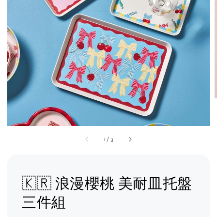
1
/
3
🇰🇷 浪漫櫻桃 美耐皿托盤
三件組