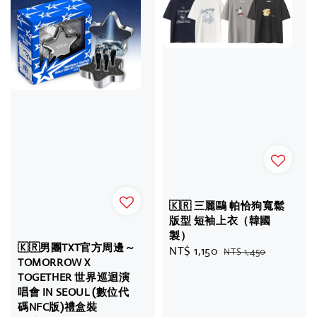
🇰🇷 三麗鷗 帕恰狗寬鬆
版型 短袖上衣（韓國
製）
🇰🇷男團TXT官方周邊～
Sale
NT$ 1,150
Regular
NT$ 1,450
TOMORROW X
price
price
TOGETHER 世界巡迴演
唱會 IN SEOUL (數位代
碼NFC版)禮盒裝