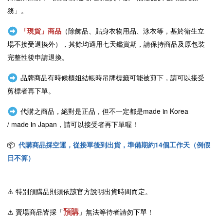
務」。
「現貨」商品
（除飾品、貼身衣物用品、泳衣等，基於衛生立
場不接受退換外），其餘均適用七天鑑賞期，請保持商品及原包裝
完整性後申請退換。
品牌商品有時候櫃姐結帳時吊牌標籤可能被剪下，請可以接受
剪標者再下單。
代購之商品，絕對是正品，但不一定都是
made in Korea
/
made in Japan
，請可以接受者再下單喔！
📦
代購商品採空運，從接單後到出貨，準備期約14個工作天（例假
日不算）
⚠️
特別預購品則須依該官方說明出貨時間而定。
預購
⚠️ 賣場商品皆採
「
」
無法等待者請勿下單！