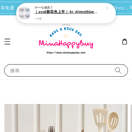
點我去買
 即享免運（台灣離島地區除外）
會員每消費NT$100，可
仟***
已購買了
｜2026新花色上市｜:kr: Almostblue Barogagi Snow 有線耳機｜４款可選
1 天前
搜尋