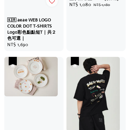
Sale
NT$ 1,080
Regular
NT$ 1,180
price
price
🇰🇷 aeae WEB LOGO
COLOR DOT T-SHIRTS
Logo彩色點點短T｜共２
色可選｜
Regular
NT$ 1,690
price
優惠
優惠