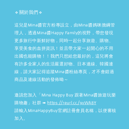
🔹關於我們🔹
這兒是Mina醬官方粉專設立，由Mina醬媽咪擔綱管
理人，透過Mina醬Happy Family的視野，帶您發現
更多旅行中新鮮好物，同時一起分享旅遊、購物、
享受美食的血拼資訊！並且帶大家一起開心的不用
出國也能購物！！我們只想給您最好的，這兒將會
有許多全家人的生活嚴選好物、日本連線、韓國連
線，請大家記得追蹤Mina醬粉絲專頁，才不會錯過
商品及連線活動的發佈呦～
邀請您加入「Mina Happy Buy 跟著Mina醬旅遊玩樂
購物趣」社群 ➠
https://reurl.cc/9vWA8Y
請輸入MinaHappyBuy官網註冊會員名稱，以便審核
加入。