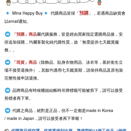
預購
Mina Happy Buy
代購商品皆採「
」，若遇商品缺貨會
以email通知。
「預購」商品
屬代購服務，皆是經由買家指定選購商品後，安
排追加採購，均屬客製化純代購性質，故「無需提供七天鑑賞服
務」。
「現貨」商品
（除飾品、貼身衣物用品、泳衣等，基於衛生立
場不接受退換外），其餘均適用七天鑑賞期，請保持商品及原包裝
完整性後申請退換。
品牌商品有時候櫃姐結帳時吊牌標籤可能被剪下，請可以接受
剪標者再下單。
代購之商品，絕對是正品，但不一定都是
made in Korea
/
made in Japan
，請可以接受者再下單喔！
📦
代購商品採空運，從接單後到出貨，準備期約14個工作天（例假