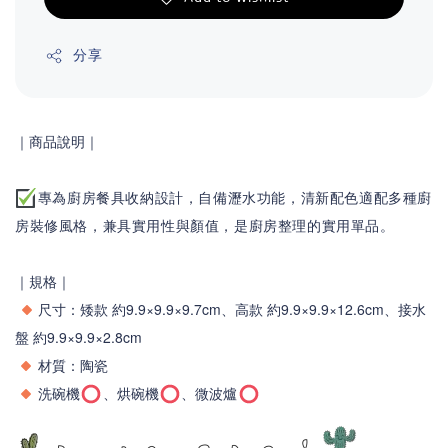
分享
｜商品說明｜
專為廚房餐具收納設計，自備瀝水功能，清新配色適配多種廚
房裝修風格，兼具實用性與顏值，是廚房整理的實用單品。
｜規格｜
尺寸：矮款 約9.9×9.9×9.7cm、高款 約9.9×9.9×12.6cm、接水
盤 約9.9×9.9×2.8cm
材質：陶瓷
洗碗機
、烘碗機
、微波爐