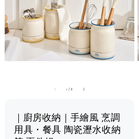
1
/
8
｜廚房收納｜手繪風 烹調
用具・餐具 陶瓷瀝水收納