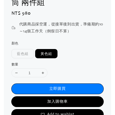
筒 兩件組
Regular
NT$ 980
price
代購商品採空運，從接單後到出貨，準備期約10
～14個工作天（例假日不算）
顏色
藍色組
黃色組
數量
立即購買
加入購物車
Add to wishlist