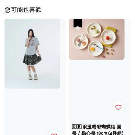
您可能也喜歡
優惠
🇰🇷 浪漫粉彩蝴蝶結 圓
盤 / 點心盤 18cm (4件組)