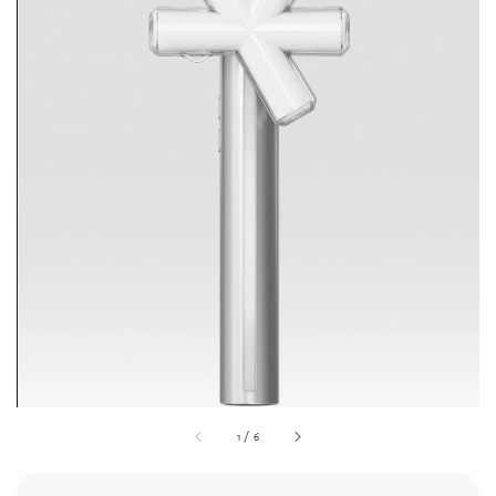
1
/
6