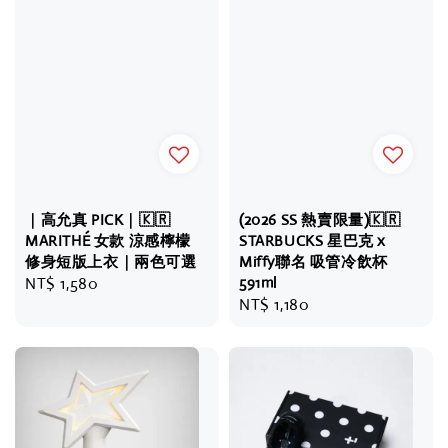
｜高允真 PICK｜🇰🇷
(2026 SS 熱賣限量)🇰🇷
MARITHÉ 女款 涼感檸檬
STARBUCKS 星巴克 x
修身短版上衣｜兩色可選
Miffy聯名 吸管冷飲杯
Regular
NT$ 1,580
591ml
Regular
NT$ 1,180
price
price