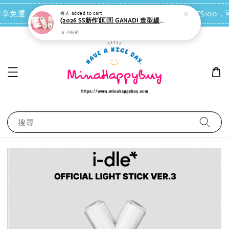
點我去買
 即享免運（台灣離島地區除外）
會員每消費NT$100，可
有人
added to cart
(2026 SS新作)🇰🇷 GANADI 造型緩衝拖鞋（奶白色）＊室內或戶外皆適合
16 小時前
搜尋