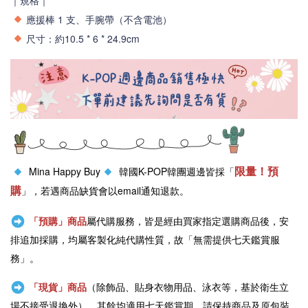
應援棒 1 支、手腕帶（不含電池）
尺寸：約10.5 * 6 * 24.9cm
限量！預
Mina Happy Buy
韓國K-POP韓團週邊皆採「
購
」，若遇商品缺貨會以email通知退款。
「預購」商品
屬代購服務，皆是經由買家指定選購商品後，安
排追加採購，均屬客製化純代購性質，故「無需提供七天鑑賞服
務」。
「現貨」商品
（除飾品、貼身衣物用品、泳衣等，基於衛生立
場不接受退換外），其餘均適用七天鑑賞期，請保持商品及原包裝