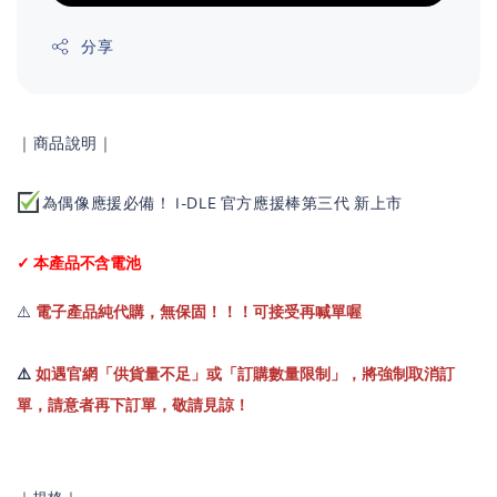
分享
｜商品說明｜
為偶像應援必備！ I-DLE 官方應援棒第三代 新上市
✓ 本產品不含電池
⚠️
電子產品純代購，無保固！！！可接受再喊單喔
⚠️
如遇官網「供貨量不足」或「訂購數量限制」，將強制取消訂
單，請意者再下訂單，敬請見諒！
｜規格｜