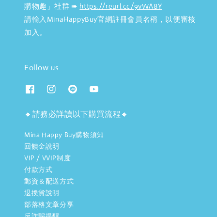
購物趣」社群 ➠
https://reurl.cc/9vWA8Y
請輸入MinaHappyBuy官網註冊會員名稱，以便審核
加入。
Follow us
🔹請務必詳讀以下購買流程🔹
Mina Happy Buy購物須知
回饋金說明
VIP / VVIP制度
付款方式
郵資＆配送方式
退換貨說明
部落格文章分享
反詐騙提醒