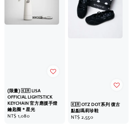
(限量) 🇰🇷 LISA
OFFICIAL LIGHTSTICK
KEYCHAIN 官方應援手燈
🇰🇷 OTZ DOT系列 復古
鑰匙圈＊星光
點點瑪莉珍鞋
Regular
NT$ 1,080
Regular
NT$ 2,550
price
price