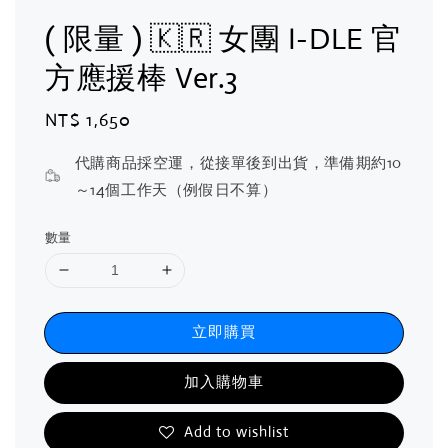
( 限量 ) 🇰🇷 女團 I-DLE 官
方應援棒 Ver.3
Regular
NT$ 1,650
price
代購商品採空運，從接單後到出貨，準備期約10
～14個工作天（例假日不算）
數量
立即購買
加入購物車
Add to wishlist