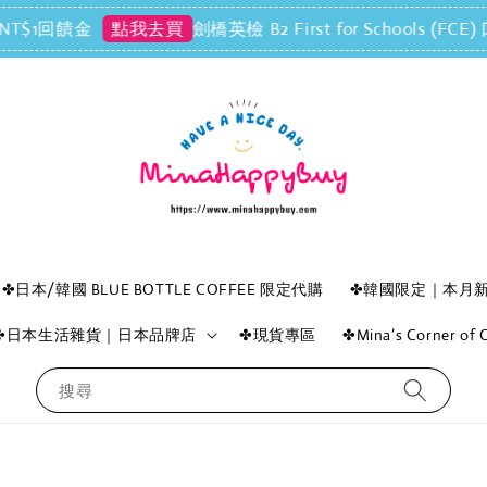
1回饋金
劍橋英檢 B2 First for Schools 
點我去買
✤日本/韓國 BLUE BOTTLE COFFEE 限定代購
✤韓國限定｜本月
✤日本生活雜貨｜日本品牌店
✤現貨專區
✤Mina’s Corner o
搜尋