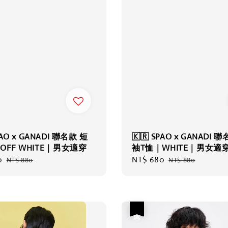
PAO x GANADI 聯名款 短
🇰🇷 SPAO x GANADI 
OFF WHITE｜男女適穿
袖T恤｜WHITE｜男女適
0
Regular
Sale
NT$ 680
Regular
NT$ 880
NT$ 880
price
price
price
優惠