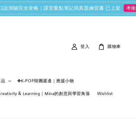
(FCE) 口說測驗完全攻略｜課堂重點筆記與真題練習書 已上架
考衝必備
登入
購物車
新品
✤K-POP韓團週邊｜應援小物
f Creativity & Learning｜Mina的創意與學習角落
Wishlist