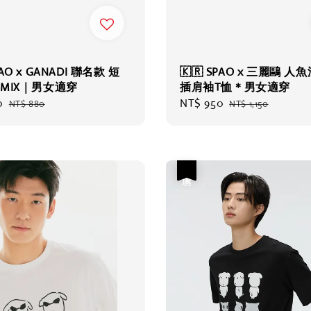
PAO x GANADI 聯名款 短
🇰🇷 SPAO x 三麗鷗 人
MIX｜男女適穿
插肩袖T恤＊男女適穿
0
Regular
Sale
NT$ 950
Regular
NT$ 880
NT$ 1,150
price
price
price
優惠