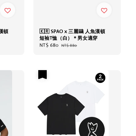
魚漢頓
🇰🇷 SPAO x 三麗鷗 人魚漢頓
短袖T恤（白）＊男女適穿
Sale
NT$ 680
Regular
NT$ 880
price
price
優惠