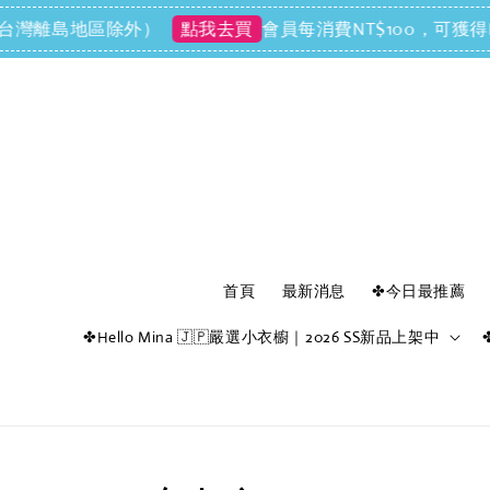
灣離島地區除外）
會員每消費NT$100，可獲得NT$
點我去買
首頁
最新消息
✤今日最推薦
✤Hello Mina 🇯🇵嚴選小衣櫥｜2026 SS新品上架中