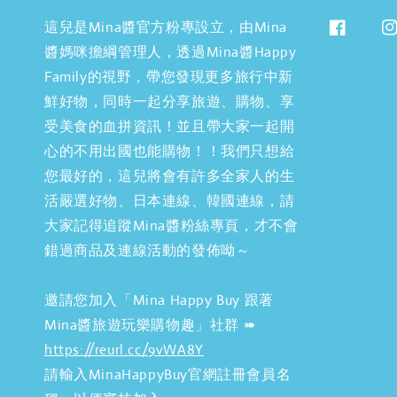
這兒是Mina醬官方粉專設立，由Mina
醬媽咪擔綱管理人，透過Mina醬Happy
Family的視野，帶您發現更多旅行中新
鮮好物，同時一起分享旅遊、購物、享
受美食的血拼資訊！並且帶大家一起開
心的不用出國也能購物！！我們只想給
您最好的，這兒將會有許多全家人的生
活嚴選好物、日本連線、韓國連線，請
大家記得追蹤Mina醬粉絲專頁，才不會
錯過商品及連線活動的發佈呦～
邀請您加入「Mina Happy Buy 跟著
Mina醬旅遊玩樂購物趣」社群 ➠
https://reurl.cc/9vWA8Y
請輸入MinaHappyBuy官網註冊會員名