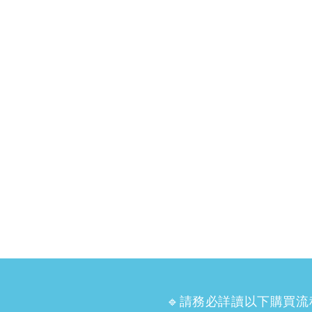
🔹請務必詳讀以下購買流