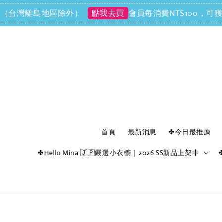
運（台灣離島地區除外）
會員每消費NT$100，可獲得
點我去買
首頁
最新消息
✤今日最推薦
✤Hello Mina 🇯🇵嚴選小衣櫥｜2026 SS新品上架中