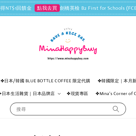
NT$1回饋金
劍橋英檢 B2 First for Scho
點我去買
✤日本/韓國 BLUE BOTTLE COFFEE 限定代購
✤韓國限定｜本月
✤日本生活雜貨｜日本品牌店
✤現貨專區
✤Mina’s Corner o
搜尋