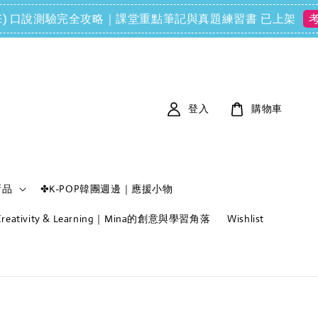
ols (FCE) 口說測驗完全攻略｜課堂重點筆記與真題練習書 已上架
考
登入
購物車
新品
✤K-POP韓團週邊｜應援小物
f Creativity & Learning｜Mina的創意與學習角落
Wishlist