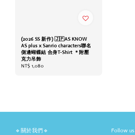
(2026 SS 新作) 🇯🇵AS KNOW
AS plus x Sanrio characters聯名
側邊蝴蝶結 合身T-Shirt ＊附壓
克力吊飾
Regular
NT$ 1,080
price
🔹關於我們🔹
Follow us