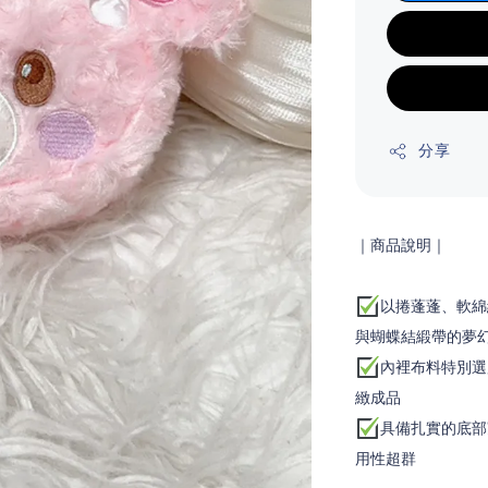
分享
｜商品說明｜
以捲蓬蓬、軟綿
與蝴蝶結緞帶的夢
內裡布料特別選
緻成品
具備扎實的底部
用性超群