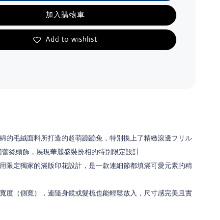
加入購物車
Add to wishlist
綿的毛絨面料所打造的超萌蹦蹦兔，特別換上了精緻滾邊フリル
幻蕾絲頭飾，展現華麗盛裝扮相的特別限定設計
用限定獨家的滿版印花設計，是一款連細節都填滿可愛元素的精
寬度（側寬），連隨身鏡或髮梳也能輕鬆放入，尺寸感完美且實