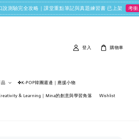
CE) 口說測驗完全攻略｜課堂重點筆記與真題練習書 已上架
單
考衝必備
登入
購物車
新品
✤K-POP韓團週邊｜應援小物
f Creativity & Learning｜Mina的創意與學習角落
Wishlist