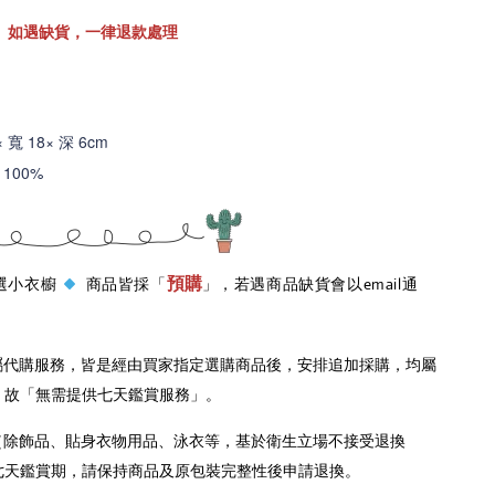
。如遇缺貨，一律退款處理
× 寬 18× 深 6cm
100%
預購
 嚴選小衣櫥
商品皆採「
」，若遇商品缺貨會以email通
屬代購服務，皆是經由買家指定選購商品後，安排追加採購，均屬
，故「無需提供七天鑑賞服務」。
（除飾品、貼身衣物用品、泳衣等，基於衛生立場不接受退換
七天鑑賞期，請保持商品及原包裝完整性後申請退換。