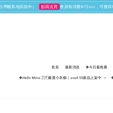
離島地區除外）
會員每消費NT$100，可獲得NT$1回
點我去買
首頁
最新消息
✤今日最推薦
✤Hello Mina 🇯🇵嚴選小衣櫥｜2026 SS新品上架中