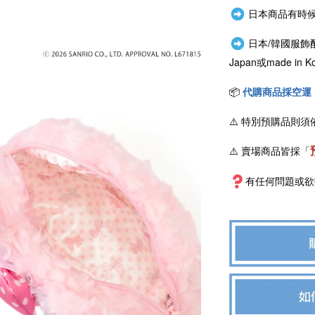
日本商品有時候
日本/韓國服飾
Japan或
made i
📦
代購商品採空運
⚠️
特別預購品則須
⚠️ 賣場商品皆採
「
有任何問題或