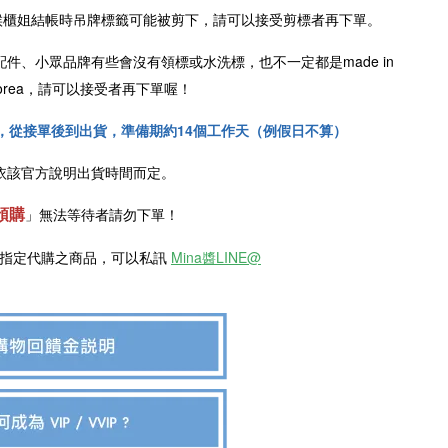
櫃姐結帳時吊牌標籤可能被剪下，請可以接受剪標者再下單。
配件、小眾品牌有些會沒有領標或水洗標，也不一定都是
made in
n Korea，請可以接受者再下單喔！
，從接單後到出貨，準備期約14個工作天（例假日不算）
依該官方說明出貨時間而定。
預購
」
無法等待者請勿下單！
欲指定代購之商品，可以私訊
Mina醬LINE@