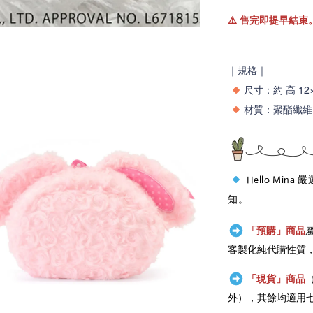
⚠️
售完即提早結束
｜規格｜
尺寸：
約 高 12
材質：
聚酯纖維 
Hello Mina
知。
「預購」商品
客製化純代購性質
「現貨」商品
外），其餘均適用