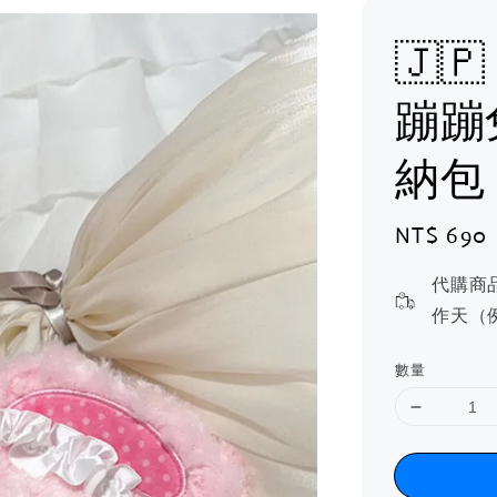
🇯
蹦蹦
納包
Regular
NT$ 690
price
代購商
作天（
數量