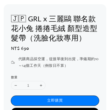
🇯🇵 GRL x 三麗鷗 聯名款
花小兔 捲捲毛絨 顏型造型
髮帶（洗臉化妝專用）
Regular
NT$ 690
price
代購商品採空運，從接單後到出貨，準備期約10
～14個工作天（例假日不算）
數量
立即購買