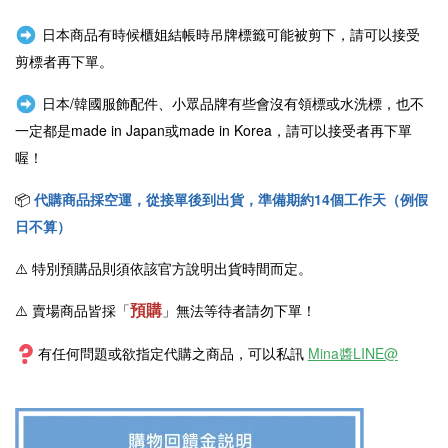
日本商品有時候櫃姐結帳時吊牌標籤可能被剪下，請可以接受
剪標者再下單。
日本/韓國服飾配件、小眾品牌有些會沒有領標或水洗標，也不
一定都是
made in Japan或
made in Korea，請可以接受者再下單
喔！
📦
代購商品採空運，從接單後到出貨，準備期約14個工作天（例假
日不算）
⚠️
特別預購品則須依該官方說明出貨時間而定。
預購
⚠️ 賣場商品皆採
「
」
無法等待者請勿下單！
有任何問題或欲指定代購之商品，可以私訊
Mina醬LINE@