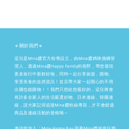
🔹關於我們🔹
這兒是Mina醬官方粉專設立，由Mina醬媽咪擔綱管
理人，透過Mina醬Happy Family的視野，帶您發現
更多旅行中新鮮好物，同時一起分享旅遊、購物、
享受美食的血拼資訊！並且帶大家一起開心的不用
出國也能購物！！我們只想給您最好的，這兒將會
有許多全家人的生活嚴選好物、日本連線、韓國連
線，請大家記得追蹤Mina醬粉絲專頁，才不會錯過
商品及連線活動的發佈呦～
邀請您加入「Mina Happy Buy 跟著Mina醬旅遊玩樂