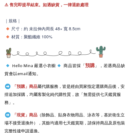
⚠️
售完即提早結束。如遇缺貨，一律退款處理
｜規格｜
尺寸：
約 未拉伸內周長 48× 寬 8.5cm
材質：
聚酯纖維 100%
預購
Hello Mina 嚴選小衣櫥
商品皆採「
」，若遇商品缺
貨會以email通知。
「預購」商品
屬代購服務，皆是經由買家指定選購商品後，安
排追加採購，均屬客製化純代購性質，故「無需提供七天鑑賞服
務」。
「現貨」商品
（除飾品、貼身衣物用品、泳衣等，基於衛生立
場不接受退換外），其餘均適用七天鑑賞期，請保持商品及原包裝
完整性後申請退換。