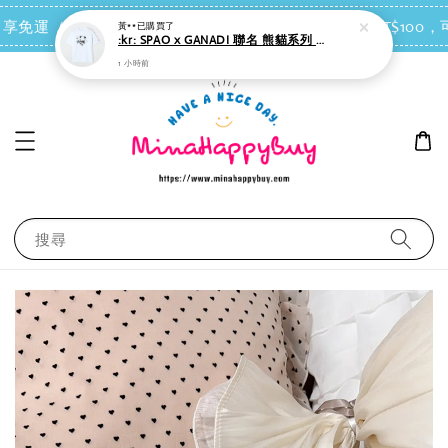
黃**
已購買了
:kr: SPAO x GANADI 聯名 熊貓系列 短袖 T恤＊男女適穿
點我去買
 即享免運（台灣離島地區除外）
會員每消費NT$100，可
1 小時前
搜尋