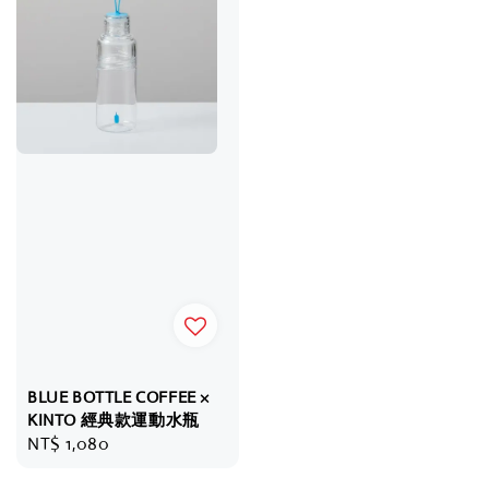
BLUE BOTTLE COFFEE ×
KINTO 經典款運動水瓶
Regular
NT$ 1,080
price