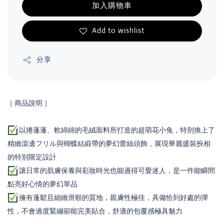
加入購物車
Add to wishlist
分享
｜商品說明｜
以捲蓬蓬、軟綿綿的毛絨面料所打造的超萌花小兔，特別換上了
精緻滾邊フリル與蝴蝶結緞帶的夢幻蕾絲頭飾，展現華麗盛裝扮相
的特別限定設計
讓日常的肌膚保養與彩妝時光也能過得可愛迷人，是一件能瞬間
點亮好心情的夢幻單品
擁有蓬鬆且細緻滑順的質地，親膚性極佳，具備恰到好處的彈
性，不會過度緊繃卻能完美貼合，舒適的包覆感極具魅力