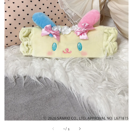
1
/
5