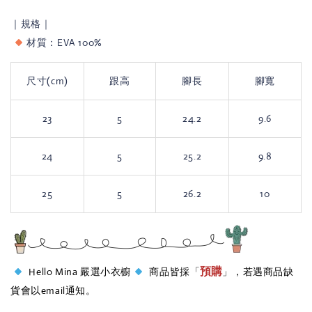
｜規格｜
材質：EVA 100%
尺寸(cm)
跟高
腳長
腳寬
23
5
24.2
9.6
24
5
25.2
9.8
25
​5
26.2
10
預購
Hello Mina 嚴選小衣櫥
商品皆採「
」，若遇商品缺
貨會以email通知。