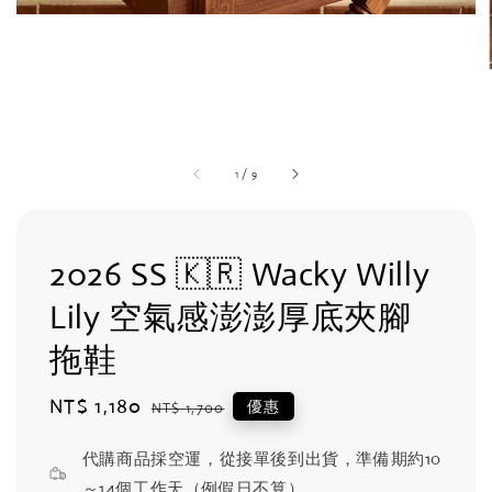
1
/
9
2026 SS 🇰🇷 Wacky Willy
Lily 空氣感澎澎厚底夾腳
拖鞋
Sale
NT$ 1,180
Regular
優惠
NT$ 1,700
price
price
代購商品採空運，從接單後到出貨，準備期約10
～14個工作天（例假日不算）