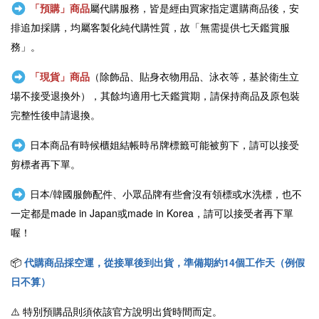
「預購」商品
屬代購服務，皆是經由買家指定選購商品後，安
排追加採購，均屬客製化純代購性質，故「無需提供七天鑑賞服
務」。
「現貨」商品
（除飾品、貼身衣物用品、泳衣等，基於衛生立
場不接受退換外），其餘均適用七天鑑賞期，請保持商品及原包裝
完整性後申請退換。
日本商品有時候櫃姐結帳時吊牌標籤可能被剪下，請可以接受
剪標者再下單。
日本/韓國服飾配件、小眾品牌有些會沒有領標或水洗標，也不
一定都是
made in Japan或
made in Korea，請可以接受者再下單
喔！
📦
代購商品採空運，從接單後到出貨，準備期約14個工作天（例假
日不算）
⚠️
特別預購品則須依該官方說明出貨時間而定。