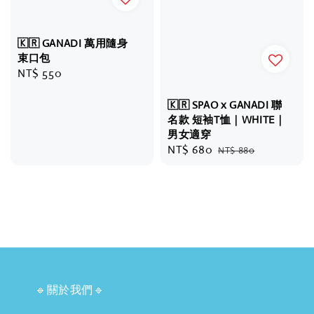
🇰🇷 GANADI 萬用隨身
束口包
Regular
NT$ 550
price
🇰🇷 SPAO x GANADI 聯
名款 短袖T恤｜WHITE｜
男女適穿
Sale
NT$ 680
Regular
NT$ 880
price
price
🔹關於我們🔹