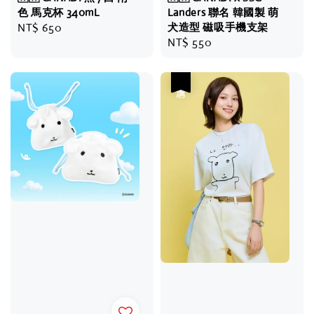
色 馬克杯 340mL
Landers 聯名 韓國製 萌
Regular
NT$ 650
犬造型 磁吸手機支架
Regular
NT$ 550
price
price
優惠