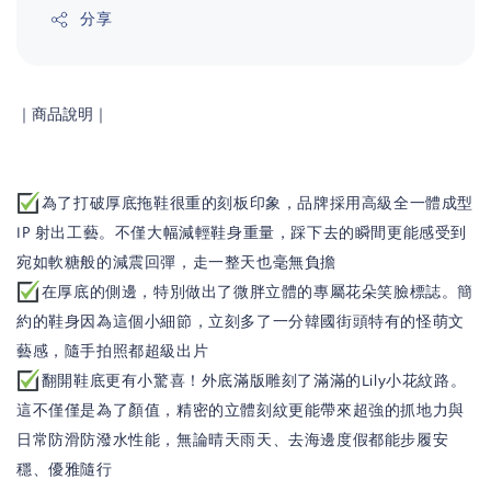
分享
｜商品說明
｜
為了打破厚底拖鞋很重的刻板印象，品牌採用高級全一體成型
IP 射出工藝。不僅大幅減輕鞋身重量，踩下去的瞬間更能感受到
宛如軟糖般的減震回彈，走一整天也毫無負擔
在厚底的側邊，特別做出了微胖立體的專屬花朵笑臉標誌。簡
約的鞋身因為這個小細節，立刻多了一分韓國街頭特有的怪萌文
藝感，隨手拍照都超級出片
翻開鞋底更有小驚喜！外底滿版雕刻了滿滿的Lily小花紋路。
這不僅僅是為了顏值，精密的立體刻紋更能帶來超強的抓地力與
日常防滑防潑水性能，無論晴天雨天、去海邊度假都能步履安
穩、優雅隨行