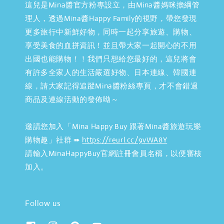
這兒是Mina醬官方粉專設立，由Mina醬媽咪擔綱管
理人，透過Mina醬Happy Family的視野，帶您發現
更多旅行中新鮮好物，同時一起分享旅遊、購物、
享受美食的血拼資訊！並且帶大家一起開心的不用
出國也能購物！！我們只想給您最好的，這兒將會
有許多全家人的生活嚴選好物、日本連線、韓國連
線，請大家記得追蹤Mina醬粉絲專頁，才不會錯過
商品及連線活動的發佈呦～
邀請您加入「Mina Happy Buy 跟著Mina醬旅遊玩樂
購物趣」社群 ➠
https://reurl.cc/9vWA8Y
請輸入MinaHappyBuy官網註冊會員名稱，以便審核
加入。
Follow us