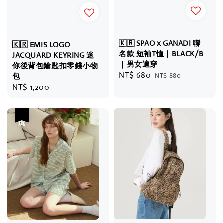
🇰🇷 SPAO x GANADI 聯
🇰🇷 EMIS LOGO
名款 短袖T恤｜BLACK/B
JACQUARD KEYRING 迷
｜男女適穿
你後背包鑰匙扣零錢小物
Sale
NT$ 680
Regular
NT$ 880
包
price
price
Regular
NT$ 1,200
price
優惠