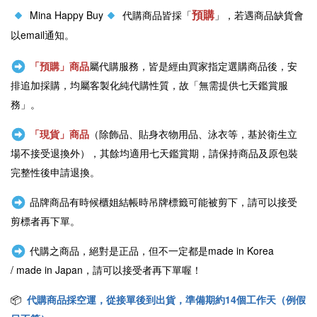
預購
Mina Happy Buy
代購商品皆採「
」，若遇商品缺貨會
以email通知。
「預購」商品
屬代購服務，皆是經由買家指定選購商品後，安
排追加採購，均屬客製化純代購性質，故「無需提供七天鑑賞服
務」。
「現貨」商品
（除飾品、貼身衣物用品、泳衣等，基於衛生立
場不接受退換外），其餘均適用七天鑑賞期，請保持商品及原包裝
完整性後申請退換。
品牌商品有時候櫃姐結帳時吊牌標籤可能被剪下，請可以接受
剪標者再下單。
代購之商品，絕對是正品，但不一定都是
made in Korea
/
made in Japan
，請可以接受者再下單喔！
📦
代購商品採空運，從接單後到出貨，準備期約14個工作天（例假