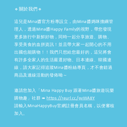
🔹關於我們🔹
這兒是Mina醬官方粉專設立，由Mina醬媽咪擔綱管
理人，透過Mina醬Happy Family的視野，帶您發現
更多旅行中新鮮好物，同時一起分享旅遊、購物、
享受美食的血拼資訊！並且帶大家一起開心的不用
出國也能購物！！我們只想給您最好的，這兒將會
有許多全家人的生活嚴選好物、日本連線、韓國連
線，請大家記得追蹤Mina醬粉絲專頁，才不會錯過
商品及連線活動的發佈呦～
邀請您加入「Mina Happy Buy 跟著Mina醬旅遊玩樂
購物趣」社群 ➠
https://reurl.cc/9vWA8Y
請輸入MinaHappyBuy官網註冊會員名稱，以便審核
加入。