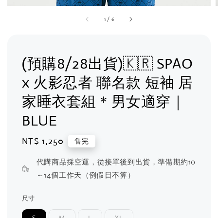
1
/
6
(預購8/28出貨)🇰🇷 SPAO
x 火影忍者 聯名款 短袖 居
家睡衣套組＊男女適穿｜
BLUE
Regular
NT$ 1,250
售完
price
代購商品採空運，從接單後到出貨，準備期約10
～14個工作天（例假日不算）
尺寸