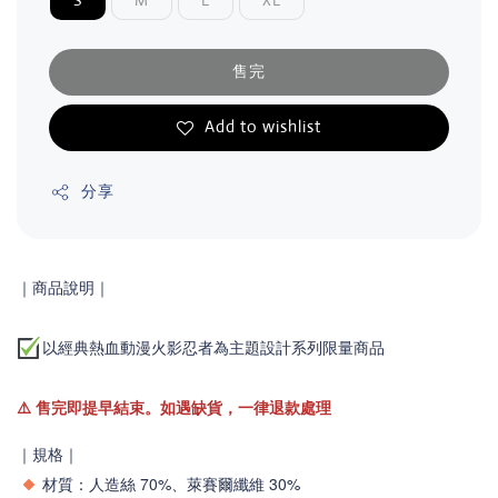
S
M
L
XL
售完
Add to wishlist
分享
｜商品說明｜
以經典熱血動漫火影忍者為主題設計系列限量商品
⚠️
售完即提早結束。如遇缺貨，一律退款處理
｜規格｜
材質：人造絲
70%、
萊賽爾纖維
30%