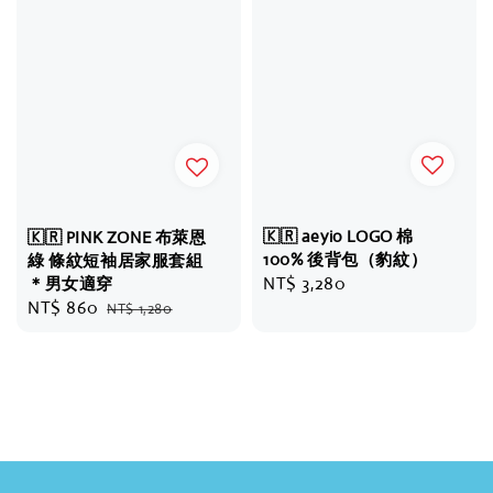
🇰🇷 aeyio LOGO 棉
🇰🇷 PINK ZONE 布萊恩
100% 後背包（豹紋）
綠 條紋短袖居家服套組
Regular
NT$ 3,280
＊男女適穿
Sale
NT$ 860
Regular
price
NT$ 1,280
price
price