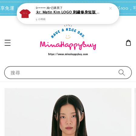
點我去買
 即享免運（台灣離島地區除外）
會員每消費NT$100，可
S****** 純*
已購買了
:kr: Matin Kim LOGO 刺繡修身短版 T 恤
5 小時前
搜尋