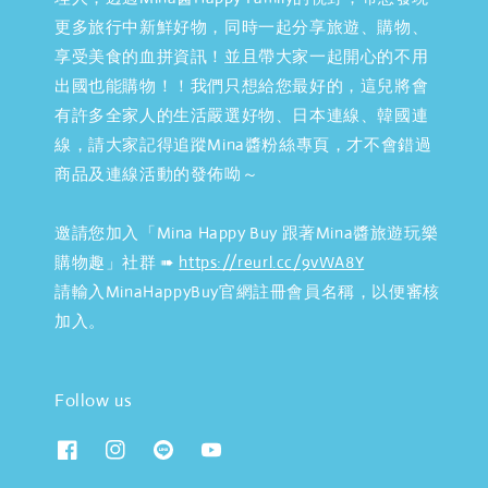
更多旅行中新鮮好物，同時一起分享旅遊、購物、
享受美食的血拼資訊！並且帶大家一起開心的不用
出國也能購物！！我們只想給您最好的，這兒將會
有許多全家人的生活嚴選好物、日本連線、韓國連
線，請大家記得追蹤Mina醬粉絲專頁，才不會錯過
商品及連線活動的發佈呦～
邀請您加入「Mina Happy Buy 跟著Mina醬旅遊玩樂
購物趣」社群 ➠
https://reurl.cc/9vWA8Y
請輸入MinaHappyBuy官網註冊會員名稱，以便審核
加入。
Follow us