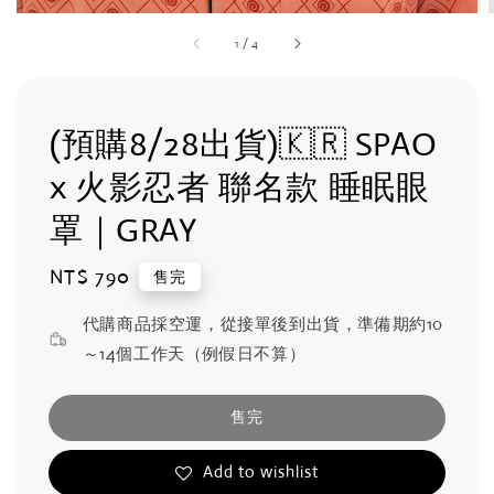
1
/
4
(預購8/28出貨)🇰🇷 SPAO
x 火影忍者 聯名款 睡眠眼
罩｜GRAY
Regular
NT$ 790
售完
price
代購商品採空運，從接單後到出貨，準備期約10
～14個工作天（例假日不算）
售完
Add to wishlist