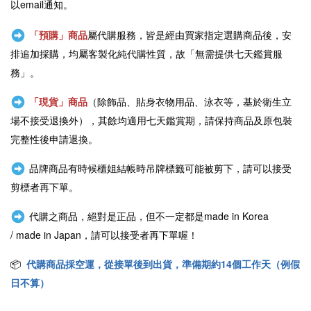
以email通知。
「預購」商品
屬代購服務，皆是經由買家指定選購商品後，安
排追加採購，均屬客製化純代購性質，故「無需提供七天鑑賞服
務」。
「現貨」商品
（除飾品、貼身衣物用品、泳衣等，基於衛生立
場不接受退換外），其餘均適用七天鑑賞期，請保持商品及原包裝
完整性後申請退換。
品牌商品有時候櫃姐結帳時吊牌標籤可能被剪下，請可以接受
剪標者再下單。
代購之商品，絕對是正品，但不一定都是
made in Korea
/
made in Japan
，請可以接受者再下單喔！
📦
代購商品採空運，從接單後到出貨，準備期約14個工作天（例假
日不算）