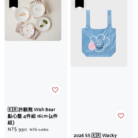
優惠
優惠
🇰🇷 許願熊 Wish Bear
點心盤 4件組 16cm (4件
組)
Sale
NT$ 990
Regular
NT$ 1,080
2026 SS 🇰🇷 Wacky
price
price