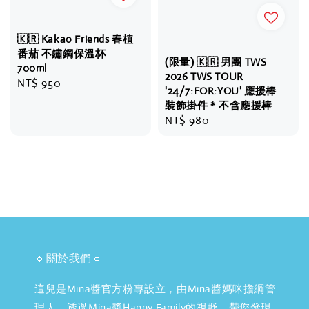
🇰🇷 Kakao Friends 春植
番茄 不鏽鋼保溫杯
(限量) 🇰🇷 男團 TWS
700ml
2026 TWS TOUR
Regular
NT$ 950
'24/7:FOR:YOU' 應援棒
price
裝飾掛件＊不含應援棒
Regular
NT$ 980
price
🔹關於我們🔹
這兒是Mina醬官方粉專設立，由Mina醬媽咪擔綱管
理人，透過Mina醬Happy Family的視野，帶您發現