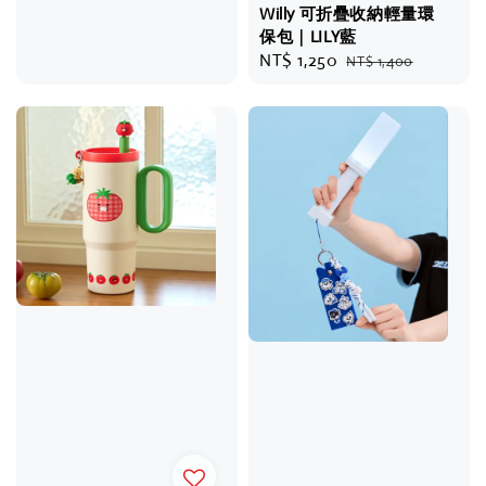
Willy 可折疊收納輕量環
保包｜LILY藍
Sale
NT$ 1,250
Regular
NT$ 1,400
price
price