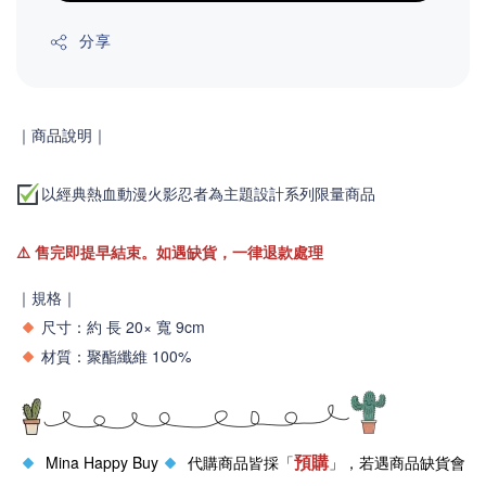
分享
｜商品說明｜
以經典熱血動漫火影忍者為主題設計系列限量商品
⚠️
售完即提早結束。如遇缺貨，一律退款處理
｜規格｜
尺寸：
約 長 20× 寬 9cm
材質：
聚酯纖維 100%
預購
Mina Happy Buy
代購商品皆採「
」，若遇商品缺貨會