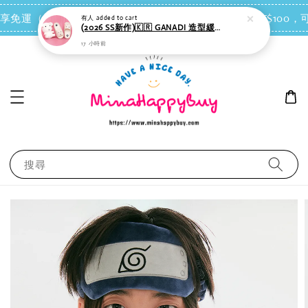
有人
added to cart
點我去買
 即享免運（台灣離島地區除外）
會員每消費NT$100，可
(2026 SS新作)🇰🇷 GANADI 造型緩衝拖鞋（奶白色）＊室內或戶外皆適合
17 小時前
搜尋