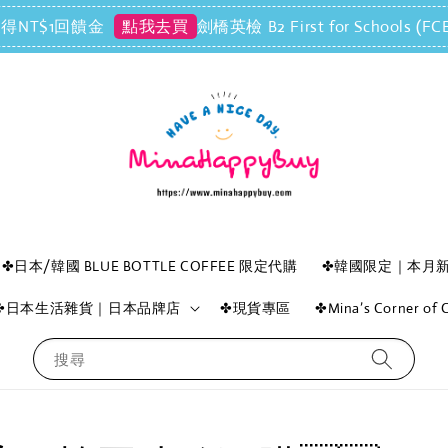
NT$1回饋金
劍橋英檢 B2 First for Scho
點我去買
✤日本/韓國 BLUE BOTTLE COFFEE 限定代購
✤韓國限定｜本月
✤日本生活雜貨｜日本品牌店
✤現貨專區
✤Mina’s Corner o
搜尋