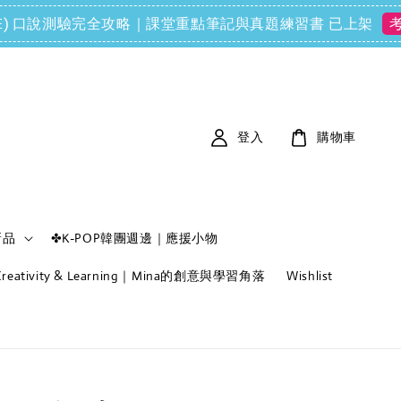
ols (FCE) 口說測驗完全攻略｜課堂重點筆記與真題練習書 已上架
考
登入
購物車
新品
✤K-POP韓團週邊｜應援小物
f Creativity & Learning｜Mina的創意與學習角落
Wishlist