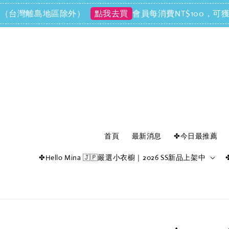
運（台灣離島地區除外）
會員每消費NT$100，可獲得
點我去買
首頁
最新消息
✤今日最推薦
✤Hello Mina 🇯🇵嚴選小衣櫥｜2026 SS新品上架中