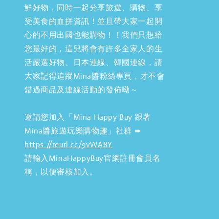
鮮好物，同時一起分享旅遊、購物、享
受美食的血拼資訊！並且帶大家一起開
心的不用出國也能購物！！我們只想給
您最好的，這兒將會有許多全家人的生
活嚴選好物、日本連線、韓國連線，請
大家記得追蹤Mina醬粉絲專頁，才不會
錯過商品及連線活動的發佈呦～
邀請您加入「Mina Happy Buy 跟著
Mina醬旅遊玩樂購物趣」社群 ➠
https://reurl.cc/9vWA8Y
請輸入MinaHappyBuy官網註冊會員名
稱，以便審核加入。