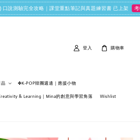
 (FCE) 口說測驗完全攻略｜課堂重點筆記與真題練習書 已上架
考衝必
登入
購物車
新品
✤K-POP韓團週邊｜應援小物
f Creativity & Learning｜Mina的創意與學習角落
Wishlist