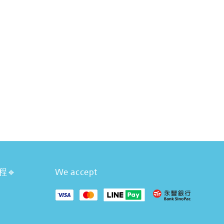
程🔹
We accept