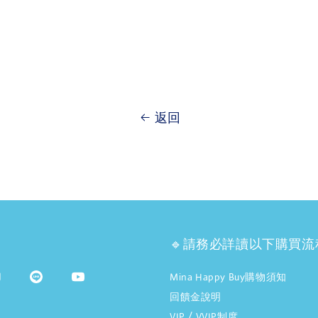
返回
🔹請務必詳讀以下購買流
Mina Happy Buy購物須知
回饋金說明
VIP / VVIP制度