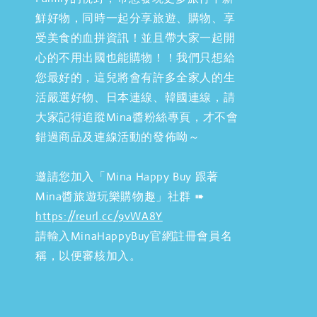
鮮好物，同時一起分享旅遊、購物、享
受美食的血拼資訊！並且帶大家一起開
心的不用出國也能購物！！我們只想給
您最好的，這兒將會有許多全家人的生
活嚴選好物、日本連線、韓國連線，請
大家記得追蹤Mina醬粉絲專頁，才不會
錯過商品及連線活動的發佈呦～
邀請您加入「Mina Happy Buy 跟著
Mina醬旅遊玩樂購物趣」社群 ➠
https://reurl.cc/9vWA8Y
請輸入MinaHappyBuy官網註冊會員名
稱，以便審核加入。