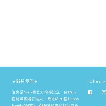
🔹關於我們🔹
Follow us
這兒是Mina醬官方粉專設立，由Mina
醬媽咪擔綱管理人，透過Mina醬Happy
Family的視野，帶您發現更多旅行中新