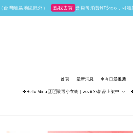
台灣離島地區除外）
會員每消費NT$100，可獲得NT
點我去買
首頁
最新消息
✤今日最推薦
✤Hello Mina 🇯🇵嚴選小衣櫥｜2026 SS新品上架中