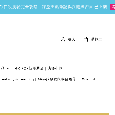
ls (FCE) 口說測驗完全攻略｜課堂重點筆記與真題練習書 已上架
考衝
登入
購物車
新品
✤K-POP韓團週邊｜應援小物
f Creativity & Learning｜Mina的創意與學習角落
Wishlist