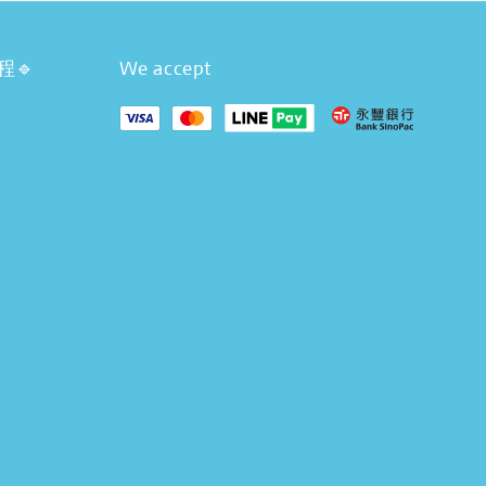
程🔹
We accept