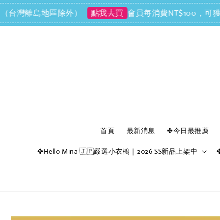
（台灣離島地區除外）
會員每消費NT$100，可獲得N
點我去買
首頁
最新消息
✤今日最推薦
✤Hello Mina 🇯🇵嚴選小衣櫥｜2026 SS新品上架中