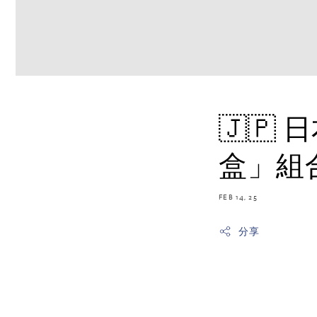
🇯🇵
盒」組
FEB 14, 25
分享