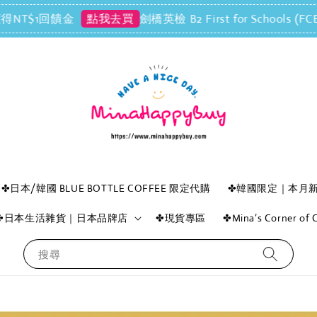
T$1回饋金
劍橋英檢 B2 First for Schoo
點我去買
✤日本/韓國 BLUE BOTTLE COFFEE 限定代購
✤韓國限定｜本月
✤日本生活雜貨｜日本品牌店
✤現貨專區
✤Mina’s Corner o
搜尋