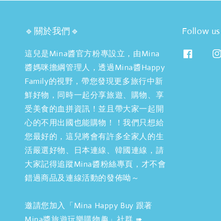
🔹關於我們🔹
Follow us
這兒是Mina醬官方粉專設立，由Mina
醬媽咪擔綱管理人，透過Mina醬Happy
Family的視野，帶您發現更多旅行中新
鮮好物，同時一起分享旅遊、購物、享
受美食的血拼資訊！並且帶大家一起開
心的不用出國也能購物！！我們只想給
您最好的，這兒將會有許多全家人的生
活嚴選好物、日本連線、韓國連線，請
大家記得追蹤Mina醬粉絲專頁，才不會
錯過商品及連線活動的發佈呦～
邀請您加入「Mina Happy Buy 跟著
Mina醬旅遊玩樂購物趣」社群 ➠