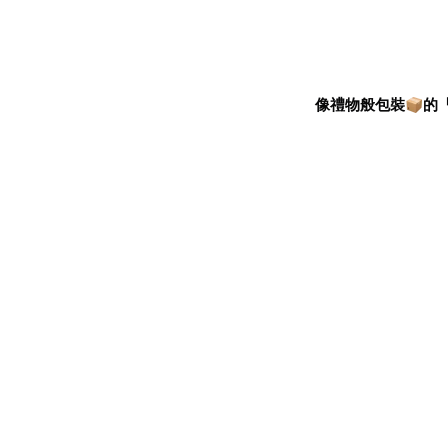
像禮物般包裝
的