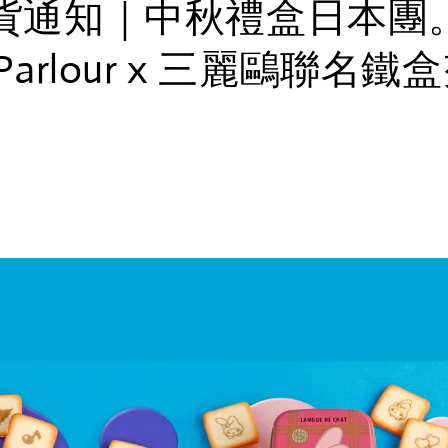
貨通知｜中秋禮盒日本團
Parlour x 三麗鷗聯名鐵