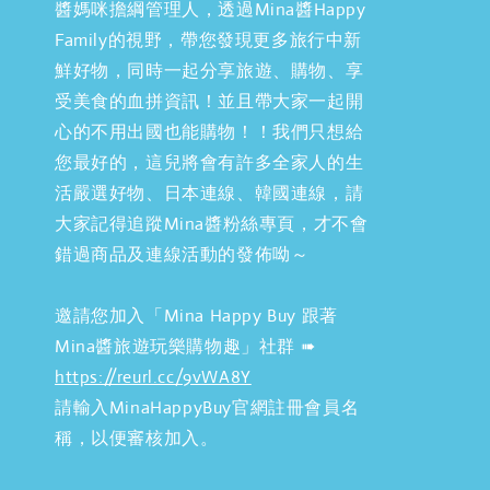
醬媽咪擔綱管理人，透過Mina醬Happy
Family的視野，帶您發現更多旅行中新
鮮好物，同時一起分享旅遊、購物、享
受美食的血拼資訊！並且帶大家一起開
心的不用出國也能購物！！我們只想給
您最好的，這兒將會有許多全家人的生
活嚴選好物、日本連線、韓國連線，請
大家記得追蹤Mina醬粉絲專頁，才不會
錯過商品及連線活動的發佈呦～
邀請您加入「Mina Happy Buy 跟著
Mina醬旅遊玩樂購物趣」社群 ➠
https://reurl.cc/9vWA8Y
請輸入MinaHappyBuy官網註冊會員名
稱，以便審核加入。