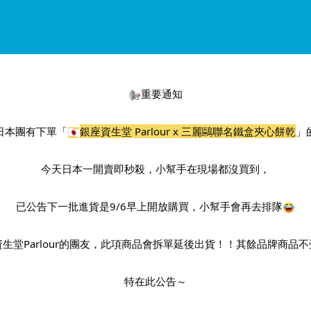
重要通知
日本團有下單「
銀座資生堂 Parlour x 三麗鷗聯名鐵盒夾心餅乾
」
今天日本一開賣即秒殺，小幫手在現場都沒買到，
已公告下一批進貨是9/6早上開放購買，小幫手會再去排隊
生堂Parlour的團友，此項商品會拆單延後出貨！！其餘品牌商品
特在此公告～