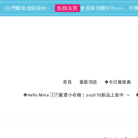
（台灣離島地區除外）
會員每消費NT$100，可獲得
點我去買
首頁
最新消息
✤今日最推薦
✤Hello Mina 🇯🇵嚴選小衣櫥｜2026 SS新品上架中