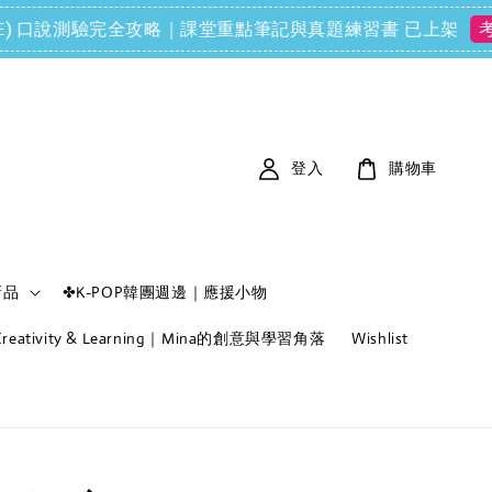
ls (FCE) 口說測驗完全攻略｜課堂重點筆記與真題練習書 已上架
考衝
登入
購物車
新品
✤K-POP韓團週邊｜應援小物
f Creativity & Learning｜Mina的創意與學習角落
Wishlist