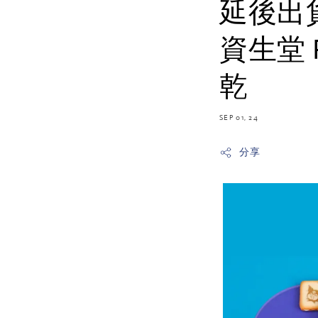
延後出
資生堂 
乾
SEP 01, 24
分享