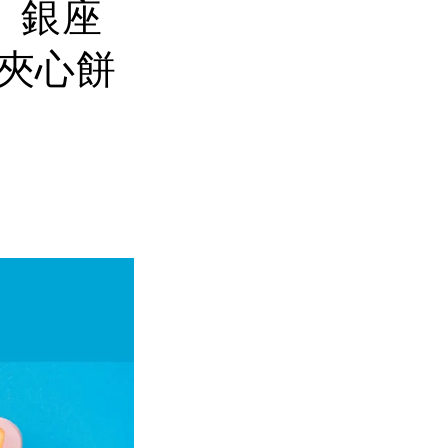
。銀座
盒夾心餅