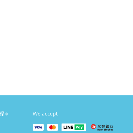
程🔹
We accept