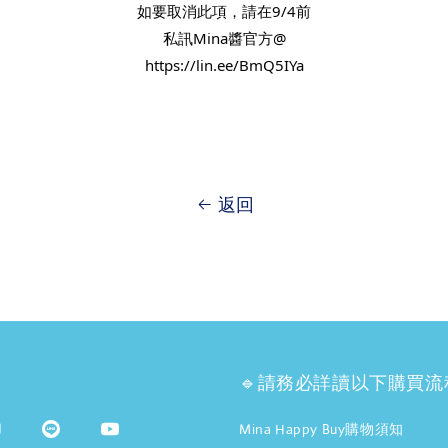
如要取消此項，請在9/4前
私訊Mina醬官方@
https://lin.ee/BmQ5IYa
返回
🔹請務必詳讀以下購買流
Mina Happy Buy購物須知